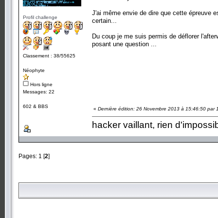
J'ai même envie de dire que cette épreuve es
Profil challenge
certain...
Du coup je me suis permis de déflorer l'afterw
posant une question ...
Classement : 38/55625
Néophyte
Hors ligne
Messages: 22
602 & BBS
«
Dernière édition: 26 Novembre 2013 à 15:46:50 par 
hacker vaillant, rien d'impossi
Pages:
1
[
2
]