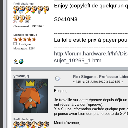
Profil challenge
Enjoy (copyleft de quelqu'un qu
S0410N3
Classement : 13/55625
-------------------------------------------
Membre Héroïque
La folie est le prix à payer po
Hors ligne
-------------------------------------------
Messages: 1264
http://forum.hardware.fr/hfr/D
sujet_19265_1.htm
ymvunjq
Re : Stégano - Professeur Lid
«
#18 le:
23 Juillet 2010 à 11:03:56 »
Bonjour,
Je travaille sur cette épreuve depuis déjà
ont réussi à valider l'épreuve).
Y a t'il une information cachée quelque part
je pense avoir bien compris le poste de S04
Profil challenge
Merci d'avance,