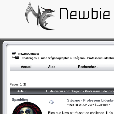
NewbieContest
Challenges
»
Aide Stéganographie
»
Stégano - Professeur Lidenbr
Accueil
Aide
Rechercher
Pages:
1
[
2
]
Auteur
Fil de discussion: Stégano - Professeur Lidenbro
Spaulding
Stégano - Professeur Lidenb
«
#15 le:
26 Juin 2007 à 10:56:55 »
Bien que Nms ait réussit ce challenge, il n'