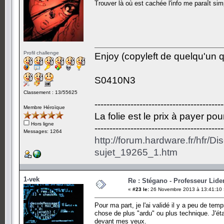
Trouver là où est cachée l'info me paraît sim
Profil challenge
Enjoy (copyleft de quelqu'un qu
S0410N3
Classement : 13/55625
-------------------------------------------
Membre Héroïque
La folie est le prix à payer po
Hors ligne
-------------------------------------------
Messages: 1264
http://forum.hardware.fr/hfr/D
sujet_19265_1.htm
1-vek
Re : Stégano - Professeur Lid
«
#23 le:
26 Novembre 2013 à 13:41:10 
Pour ma part, je l'ai validé il y a peu de te
chose de plus "ardu" ou plus technique. J'ét
devant mes yeux.