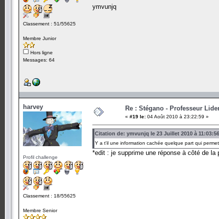
ymvunjq
Classement : 51/55625
Membre Junior
Hors ligne
Messages: 64
harvey
Re : Stégano - Professeur Lid
«
#19 le:
04 Août 2010 à 23:22:59 »
Citation de: ymvunjq le 23 Juillet 2010 à 11:03:5
Y a t'il une information cachée quelque part qui perme
*edit : je supprime une réponse à côté de la 
Profil challenge
Classement : 18/55625
Membre Senior