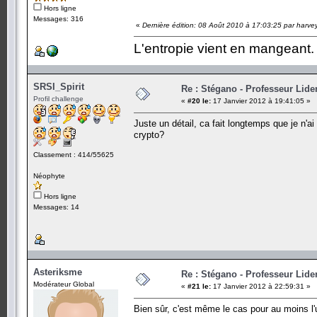
Hors ligne
Messages: 316
«
Dernière édition: 08 Août 2010 à 17:03:25 par harve
L'entropie vient en mangeant.
SRSI_Spirit
Re : Stégano - Professeur Lid
Profil challenge
«
#20 le:
17 Janvier 2012 à 19:41:05 »
Juste un détail, ca fait longtemps que je n'a
crypto?
Classement : 414/55625
Néophyte
Hors ligne
Messages: 14
Asteriksme
Re : Stégano - Professeur Lid
Modérateur Global
«
#21 le:
17 Janvier 2012 à 22:59:31 »
Bien sûr, c'est même le cas pour au moins l'u