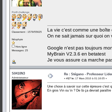
Profil challenge
La vie c'est comme une boîte 
Classement : 1579/55625
On ne sait jamais sur quoi on 
Néophyte
Hors ligne
Google n'est pas toujours mon a
Messages: 25
MyBrain V2.3.6 en betatest
Je vous assure ca marche pas
S0410N3
Re : Stégano - Professeur Lid
Administrateur
«
#17 le:
17 Mars 2010 à 01:16:05 »
Une chose à savoir sur cette épreuve c'est q
En gros \r\n ou \n ? De là ça devrait paraître