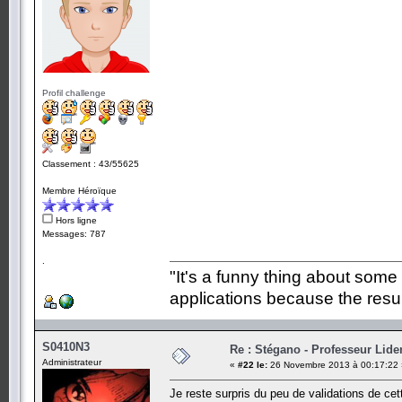
Profil challenge
Classement : 43/55625
Membre Héroïque
Hors ligne
Messages: 787
.
"It's a funny thing about some
applications because the resul
S0410N3
Re : Stégano - Professeur Lid
Administrateur
«
#22 le:
26 Novembre 2013 à 00:17:22 
Je reste surpris du peu de validations de cet