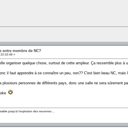
es entre membre de NC?
 22:32:48 »
elle organiser quelque chose, surtout de cette ampleur. Ça ressemble plus à u
nc il faut apprendre à se connaître un peu, non?? C'est bien beau NC, mais là,
 a plusieurs personnes de différents pays, donc une salle ne sera sûrement pas
 joke
sible jusqu'à l'explosion des neurones ...