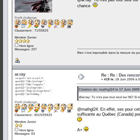
chance
Profil challenge
Classement : 71/55625
Membre Senior
Hors ligne
Messages: 257
Rien n'est impossible dans la mesure du pos
ar.ray
Re : Re : Des renc
«
#19 le:
18 Juin 2009 à 0
Citation de: mathgl24 le 17 Juin 2009
@ar.ray: Tu n'es pas tout seul sur NC! Si
Profil challenge
@mathgl24: En effet, ses pour cett
suffisante au Québec (Canada) pour
Classement : 6015/55625
Membre Junior
A+
Hors ligne
Messages: 63