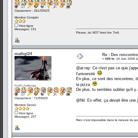
Classement : 381/55625
Membre Complet
Hors ligne
Messages: 151
Please, do NOT feed the Troll.
mathgl24
Re : Des rencontr
«
#25 le:
19 Juin 2009 à
@ar.ray: Ce n'est pas ce que j'app
l'université
En plus, ce sont des rencontres, do
la pizza
Profil challenge
De plus, tu sembles oublier qu'il y
Classement : 71/55625
@Nil: En effet, ça devait être une
Membre Senior
Hors ligne
Messages: 257
Rien n'est impossible dans la mesure du pos