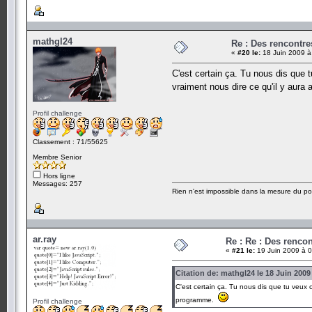
mathgl24
Re : Des rencontr
«
#20 le:
18 Juin 2009 à
C'est certain ça. Tu nous dis que 
vraiment nous dire ce qu'il y aur
Profil challenge
Classement : 71/55625
Membre Senior
Hors ligne
Messages: 257
Rien n'est impossible dans la mesure du pos
ar.ray
Re : Re : Des renc
«
#21 le:
19 Juin 2009 à 0
Citation de: mathgl24 le 18 Juin 2009
C'est certain ça. Tu nous dis que tu veux 
programme.
Profil challenge