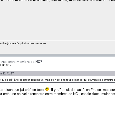
sible jusqu'à l'explosion des neurones ...
ontres entre membre de NC?
6:30:35 »
 à 22:41:17
 toi tu es prêt à te déplacer, tant mieux, mais ce n'est pas tout le monde qui peuvent se perme
e raison que j'ai créé ce topic
. Il y a "la nuit du hack", en France, mes s
 créé une nouvelle rencontre entre membres de NC. j'essaie d'accumuler assez