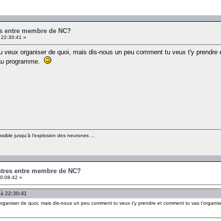
es entre membre de NC?
 22:30:41 »
tu veux organiser de quoi, mais dis-nous un peu comment tu veux t'y prendre 
a au programme.
sible jusqu'à l'explosion des neurones ...
ontres entre membre de NC?
0:08:42 »
 à 22:30:41
organiser de quoi, mais dis-nous un peu comment tu veux t'y prendre et comment tu vas t'organise