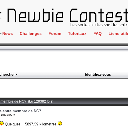
News
Challenges
Forum
Tutoriaux
FAQ
Liens util
Crackme
IRC
ClientSide
Newbi
Cryptographie
Liens
Forensics
chercher
Identifiez-vous
Parten
Hacking
Régle
Logique
Goodi
Programmation
re membre de NC? (Lu 128382 fois)
L'incu
Stéganographie
es entre membre de NC?
 15:02:02 »
Wargame
Quelques 5897.59 kilomètres
Tous les challenges