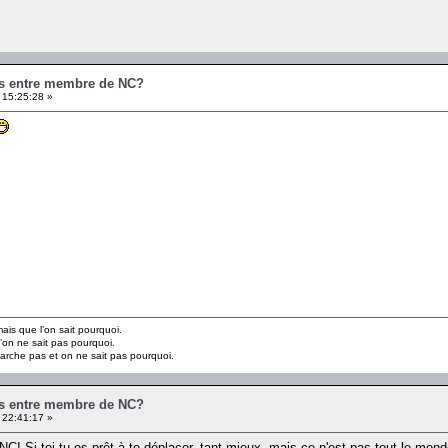
es entre membre de NC?
 15:25:28 »
is que l’on sait pourquoi.
’on ne sait pas pourquoi.
marche pas et on ne sait pas pourquoi.
es entre membre de NC?
 22:41:17 »
 NC! Si toi tu es prêt à te déplacer, tant mieux, mais ce n'est pas tout le 