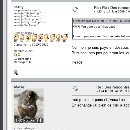
ar.ray
Re : Re : Des renc
«
#23 le:
19 Juin 2009 à 0
Citation de: Nil le 19 Juin 2009 à 04:0
WTF! Ton père c'est Péladeau?
Profil challenge
I mean, j'espère que c'est une joke l'affai
Classement : 6015/55625
Non non, je suis payé en dessous 
Membre Junior
Puis bon, ses pas pour tout les jo
Hors ligne
Peace
Messages: 63
akway
Re : Des rencontr
«
#24 le:
19 Juin 2009 à
moi j'suis sur paris et j'veux bien 
En échange j'ai plein de truc à ap
Profil challenge