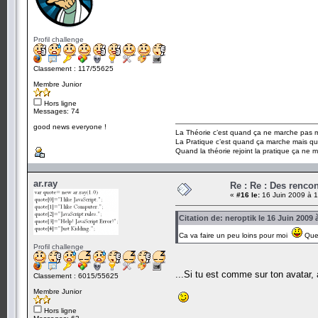
Profil challenge
Classement : 117/55625
Membre Junior
Hors ligne
Messages: 74
good news everyone !
La Théorie c’est quand ça ne marche pas ma
La Pratique c’est quand ça marche mais qu
Quand la théorie rejoint la pratique ça ne 
ar.ray
Re : Re : Des renc
«
#16 le:
16 Juin 2009 à 1
Citation de: neroptik le 16 Juin 2009 
Ca va faire un peu loins pour moi
Que
Profil challenge
...Si tu est comme sur ton avatar
Classement : 6015/55625
Membre Junior
Hors ligne