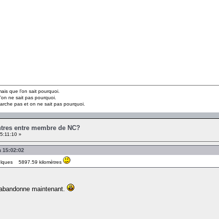
is que l’on sait pourquoi.
’on ne sait pas pourquoi.
marche pas et on ne sait pas pourquoi.
ontres entre membre de NC?
5:11:10 »
à 15:02:02
lques 5897.59 kilomètres
, abandonne maintenant.