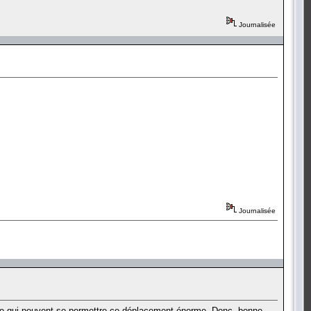
Journalisée
Journalisée
monde qui peuvent se permettre ce déplacement énorme. Donc, bonne