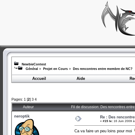
NewbieContest
Général
»
Projet en Cours
»
Des rencontres entre membre de NC?
Accueil
Aide
Re
Pages:
1
[
2
]
3
4
Auteur
Fil de discussion: Des rencontres ent
neroptik
Re : Des rencontr
«
#15 le:
16 Juin 2009 à
Ca va faire un peu loins pour moi