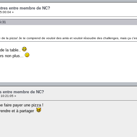
ontres entre membre de NC?
5:00:04 »
6:31
re de la pizza! Je te comprend de vouloir des amis et vouloir résoudre des challenges, mais ça c'es
de la table..
urs non plus...
es entre membre de NC?
 10:21:05 »
me faire payer une pizza !
prendre et à partager