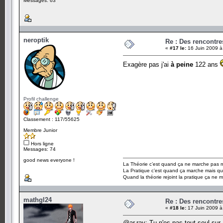
Messages: 63
neroptik
Re : Des rencontr
«
#17 le:
16 Juin 2009 à
Exagère pas j'ai
à peine
122 ans
Profil challenge
Classement : 117/55625
Membre Junior
Hors ligne
Messages: 74
good news everyone !
La Théorie c’est quand ça ne marche pas ma
La Pratique c’est quand ça marche mais qu
Quand la théorie rejoint la pratique ça ne 
mathgl24
Re : Des rencontr
«
#18 le:
17 Juin 2009 à
@ar.ray: Tu n'es pas tout seul sur