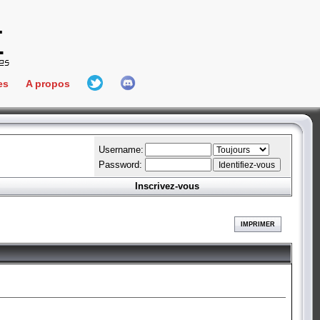
es
A propos
L'équipe
e Connect
Hall Of Fame
Username:
Password:
Inscrivez-vous
aires
ment
IMPRIMER
es
bateur