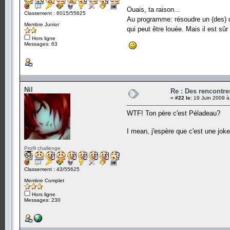
Ouais, ta raison...
Classement : 6015/55625
Au programme: résoudre un (des) c
Membre Junior
qui peut être louée. Mais il est sû
Hors ligne
Messages: 63
Nil
Re : Des rencontr
«
#22 le:
19 Juin 2009 à
WTF! Ton père c'est Péladeau?
I mean, j'espère que c'est une joke
Profil challenge
Classement : 43/55625
Membre Complet
Hors ligne
Messages: 230