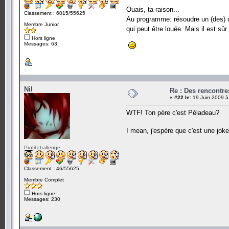
Ouais, ta raison...
Classement : 6015/55625
Au programme: résoudre un (des) c
Membre Junior
qui peut être louée. Mais il est sû
Hors ligne
Messages: 63
Nil
Re : Des rencontr
«
#22 le:
19 Juin 2009 à
WTF! Ton père c'est Péladeau?
I mean, j'espère que c'est une joke
Profil challenge
Classement : 46/55625
Membre Complet
Hors ligne
Messages: 230