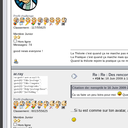
Profil challenge
Classement : 117/55625
Membre Junior
Hors ligne
Messages: 74
good news everyone !
La Théorie c’est quand ça ne marche pas ma
La Pratique c’est quand ça marche mais qu
Quand la théorie rejoint la pratique ça ne 
ar.ray
Re : Re : Des renc
«
#16 le:
16 Juin 2009 à 1
Citation de: neroptik le 16 Juin 2009 
Ca va faire un peu loins pour moi
Que
Profil challenge
...Si tu est comme sur ton avatar
Classement : 6015/55625
Membre Junior
Hors ligne