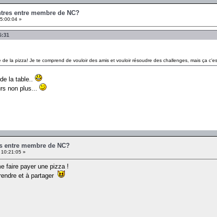
ontres entre membre de NC?
5:00:04 »
6:31
re de la pizza! Je te comprend de vouloir des amis et vouloir résoudre des challenges, mais ça c'es
de la table..
urs non plus...
es entre membre de NC?
 10:21:05 »
me faire payer une pizza !
prendre et à partager