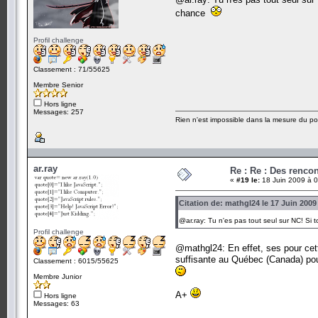
chance
Profil challenge
Classement : 71/55625
Membre Senior
Hors ligne
Messages: 257
Rien n'est impossible dans la mesure du pos
ar.ray
Re : Re : Des renc
«
#19 le:
18 Juin 2009 à 0
Citation de: mathgl24 le 17 Juin 2009
@ar.ray: Tu n'es pas tout seul sur NC! Si
Profil challenge
@mathgl24: En effet, ses pour cett
suffisante au Québec (Canada) pour
Classement : 6015/55625
Membre Junior
A+
Hors ligne
Messages: 63