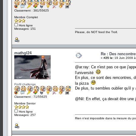
Classement : 381/55625
Membre Complet
Hors ligne
Messages: 151
Please, do NOT feed the Troll.
mathgl24
Re : Des rencontr
«
#25 le:
19 Juin 2009 à
@ar.ray: Ce n'est pas ce que j'app
l'université
En plus, ce sont des rencontres, do
la pizza
Profil challenge
De plus, tu sembles oublier qu'il y
Classement : 71/55625
@Nil: En effet, ça devait être une
Membre Senior
Hors ligne
Messages: 257
Rien n'est impossible dans la mesure du pos