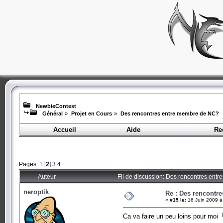
NewbieContest
Général
»
Projet en Cours
»
Des rencontres entre membre de NC?
Accueil
Aide
Re
Pages:
1
[
2
]
3
4
Auteur
Fil de discussion: Des rencontres ent
neroptik
Re : Des rencontr
«
#15 le:
16 Juin 2009 à
Ca va faire un peu loins pour moi