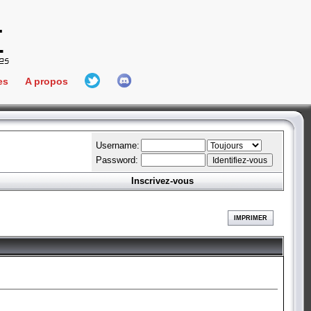
es
A propos
L'équipe
e Connect
Hall Of Fame
Username:
Password:
Inscrivez-vous
aires
ment
IMPRIMER
es
bateur