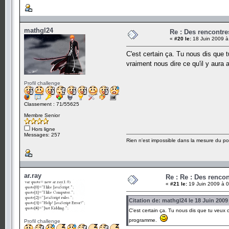
mathgl24
Re : Des rencontr
«
#20 le:
18 Juin 2009 à
C'est certain ça. Tu nous dis que 
vraiment nous dire ce qu'il y aur
Profil challenge
Classement : 71/55625
Membre Senior
Hors ligne
Messages: 257
Rien n'est impossible dans la mesure du pos
ar.ray
Re : Re : Des renc
«
#21 le:
19 Juin 2009 à 0
Citation de: mathgl24 le 18 Juin 2009
C'est certain ça. Tu nous dis que tu veux 
programme.
Profil challenge