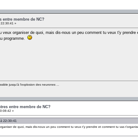
es entre membre de NC?
 22:30:41 »
tu veux organiser de quoi, mais dis-nous un peu comment tu veux t'y prendre 
a au programme.
sible jusqu'à l'explosion des neurones ...
ontres entre membre de NC?
0:08:42 »
 à 22:30:41
organiser de quoi, mais dis-nous un peu comment tu veux t'y prendre et comment tu vas t'organise