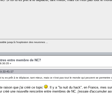
sible jusqu'à l'explosion des neurones ...
ontres entre membre de NC?
6:30:35 »
 à 22:41:17
 toi tu es prêt à te déplacer, tant mieux, mais ce n'est pas tout le monde qui peuvent se perme
e raison que j'ai créé ce topic
. Il y a "la nuit du hack", en France, mes s
 créé une nouvelle rencontre entre membres de NC. j'essaie d'accumuler assez