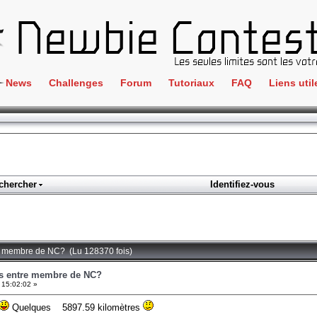
News
Challenges
Forum
Tutoriaux
FAQ
Liens util
Crackme
IRC
ClientSide
Newbi
Cryptographie
Liens
Forensics
chercher
Identifiez-vous
Parten
Hacking
Régle
Logique
Goodi
Programmation
re membre de NC? (Lu 128370 fois)
L'incu
Stéganographie
es entre membre de NC?
 15:02:02 »
Wargame
Quelques 5897.59 kilomètres
Tous les challenges