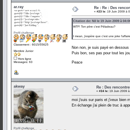
ar.ray
Re : Re : Des renc
«
#23 le:
19 Juin 2009 à 0
Citation de: Nil le 19 Juin 2009 à 04:0
WTF! Ton père c'est Péladeau?
Profil challenge
I mean, j'espère que c'est une joke l'affai
Classement : 6015/55625
Non non, je suis payé en dessous 
Membre Junior
Puis bon, ses pas pour tout les jo
Hors ligne
Peace
Messages: 63
akway
Re : Des rencontr
«
#24 le:
19 Juin 2009 à
moi j'suis sur paris et j'veux bien 
En échange j'ai plein de truc à ap
Profil challenge