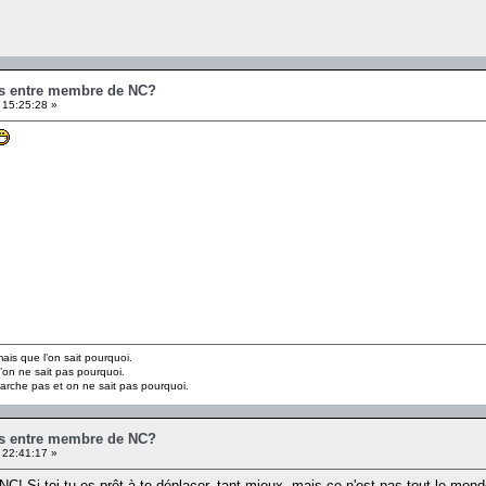
es entre membre de NC?
 15:25:28 »
is que l’on sait pourquoi.
’on ne sait pas pourquoi.
marche pas et on ne sait pas pourquoi.
es entre membre de NC?
 22:41:17 »
 NC! Si toi tu es prêt à te déplacer, tant mieux, mais ce n'est pas tout le 