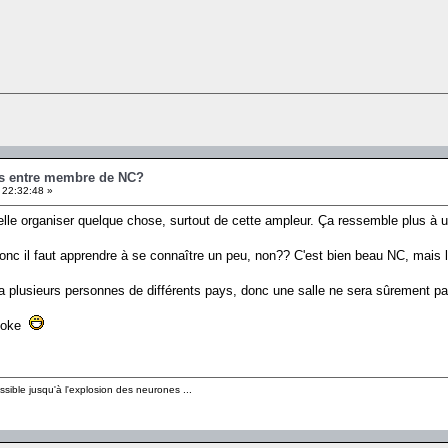
es entre membre de NC?
 22:32:48 »
elle organiser quelque chose, surtout de cette ampleur. Ça ressemble plus à u
nc il faut apprendre à se connaître un peu, non?? C'est bien beau NC, mais là,
 a plusieurs personnes de différents pays, donc une salle ne sera sûrement pas
 joke
sible jusqu'à l'explosion des neurones ...