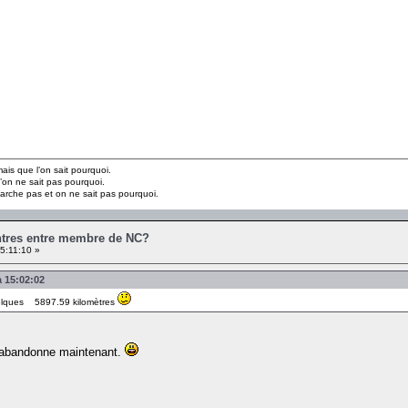
is que l’on sait pourquoi.
’on ne sait pas pourquoi.
marche pas et on ne sait pas pourquoi.
ontres entre membre de NC?
5:11:10 »
à 15:02:02
lques 5897.59 kilomètres
, abandonne maintenant.