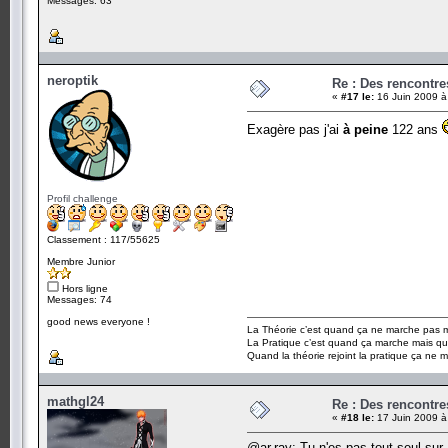
Messages: 63
neroptik
Re : Des rencontr
«
#17 le:
16 Juin 2009 à
Exagère pas j'ai
à peine
122 ans
Profil challenge
Classement : 117/55625
Membre Junior
Hors ligne
Messages: 74
good news everyone !
La Théorie c’est quand ça ne marche pas ma
La Pratique c’est quand ça marche mais qu
Quand la théorie rejoint la pratique ça ne 
mathgl24
Re : Des rencontr
«
#18 le:
17 Juin 2009 à
@ar.ray: Tu n'es pas tout seul sur