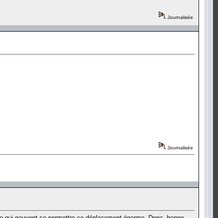
Journalisée
Journalisée
monde qui peuvent se permettre ce déplacement énorme. Donc, bonne