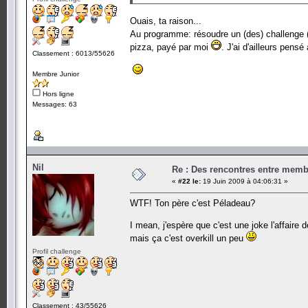
Ouais, ta raison...
Au programme: résoudre un (des) challenge (
pizza, payé par moi
. J'ai d'ailleurs pens
Classement : 6013/55626
Membre Junior
Hors ligne
Messages: 63
Nil
Re : Des rencontres entre mem
«
#22 le:
19 Juin 2009 à 04:06:31 »
WTF! Ton père c'est Péladeau?
I mean, j'espère que c'est une joke l'affaire
mais ça c'est overkill un peu
Profil challenge
Classement : 43/55626