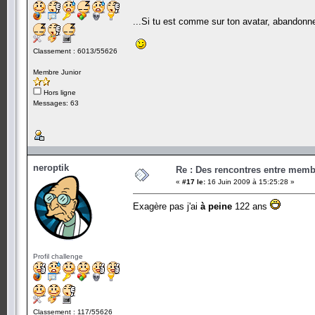
...Si tu est comme sur ton avatar, abandon
Classement : 6013/55626
Membre Junior
Hors ligne
Messages: 63
neroptik
Re : Des rencontres entre mem
«
#17 le:
16 Juin 2009 à 15:25:28 »
Exagère pas j'ai
à peine
122 ans
Profil challenge
Classement : 117/55626