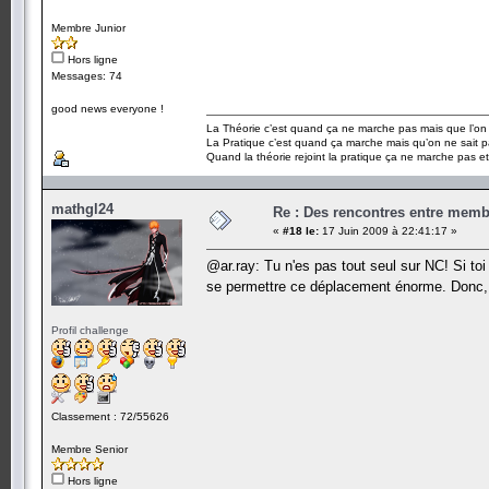
Membre Junior
Hors ligne
Messages: 74
good news everyone !
La Théorie c’est quand ça ne marche pas mais que l’on 
La Pratique c’est quand ça marche mais qu’on ne sait p
Quand la théorie rejoint la pratique ça ne marche pas e
mathgl24
Re : Des rencontres entre mem
«
#18 le:
17 Juin 2009 à 22:41:17 »
@ar.ray: Tu n'es pas tout seul sur NC! Si toi
se permettre ce déplacement énorme. Don
Profil challenge
Classement : 72/55626
Membre Senior
Hors ligne