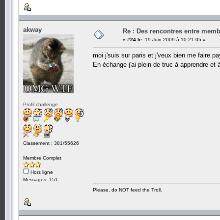
akway
Re : Des rencontres entre mem
«
#24 le:
19 Juin 2009 à 10:21:05 »
moi j'suis sur paris et j'veux bien me faire p
En échange j'ai plein de truc à apprendre et
Profil challenge
Classement : 381/55626
Membre Complet
Hors ligne
Messages: 151
Please, do NOT feed the Troll.