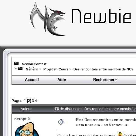
NewbieContest
Général
»
Projet en Cours
»
Des rencontres entre membre de NC?
Accueil
Aide
Rechercher
Pages:
1
[
2
]
3
4
Auteur
Fil de discussion: Des rencontres entre membre
neroptik
Re : Des rencontres entre mem
«
#15 le:
16 Juin 2009 à 15:02:02 »
Ca va faire un peu loins pour moi
Quelqu