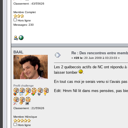
Classement : 43/55626
Membre Complet
Hors ligne
Messages: 230
BAAL
Re : Des rencontres entre mem
«
#28 le:
20 Juin 2009 à 03:23:03 »
Les 2 québecois actifs de NC ont répondu à ce
laisser tomber
.
En tout cas moi je serais venu si t'avais pas 
Profil challenge
Edit: Hmm Nil lit dans mes pensées, pas bi
Classement : 21/55626
Membre Héroïque
Hors ligne