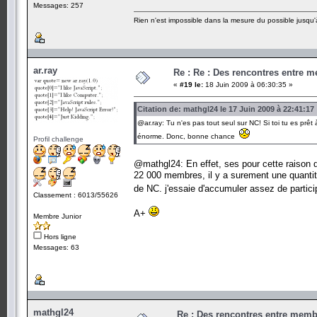
Messages: 257
Rien n'est impossible dans la mesure du possible jusqu'à
ar.ray
Re : Re : Des rencontres entre 
«
#19 le:
18 Juin 2009 à 06:30:35 »
Citation de: mathgl24 le 17 Juin 2009 à 22:41:17
@ar.ray: Tu n'es pas tout seul sur NC! Si toi tu es prê
énorme. Donc, bonne chance
Profil challenge
@mathgl24: En effet, ses pour cette raison q
22 000 membres, il y a surement une quanti
de NC. j'essaie d'accumuler assez de particip
Classement : 6013/55626
A+
Membre Junior
Hors ligne
Messages: 63
mathgl24
Re : Des rencontres entre mem