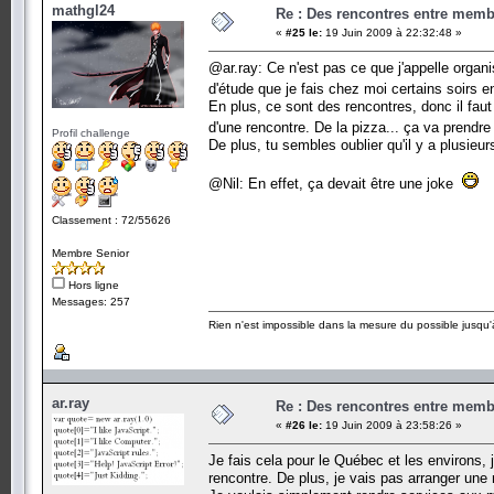
mathgl24
Re : Des rencontres entre mem
«
#25 le:
19 Juin 2009 à 22:32:48 »
@ar.ray: Ce n'est pas ce que j'appelle organ
d'étude que je fais chez moi certains soirs e
En plus, ce sont des rencontres, donc il faut
d'une rencontre. De la pizza... ça va prendr
Profil challenge
De plus, tu sembles oublier qu'il y a plusieu
@Nil: En effet, ça devait être une joke
Classement : 72/55626
Membre Senior
Hors ligne
Messages: 257
Rien n'est impossible dans la mesure du possible jusqu'à
ar.ray
Re : Des rencontres entre mem
«
#26 le:
19 Juin 2009 à 23:58:26 »
Je fais cela pour le Québec et les environs,
rencontre. De plus, je vais pas arranger une 