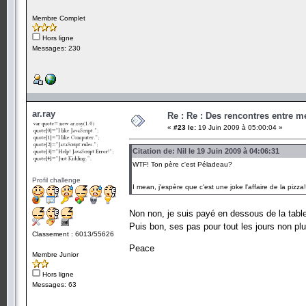
Membre Complet
Hors ligne
Messages: 230
ar.ray
Re : Re : Des rencontres entre 
«
#23 le:
19 Juin 2009 à 05:00:04 »
Citation de: Nil le 19 Juin 2009 à 04:06:31
WTF! Ton père c'est Péladeau?
Profil challenge
I mean, j'espère que c'est une joke l'affaire de la pizz
Non non, je suis payé en dessous de la tabl
Puis bon, ses pas pour tout les jours non plu
Classement : 6013/55626
Peace
Membre Junior
Hors ligne
Messages: 63