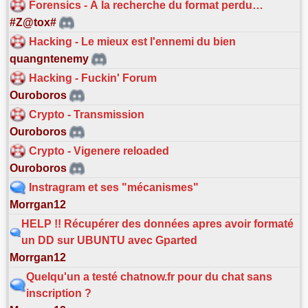
Forensics - À la recherche du format perdu…
#Z@tox#
Hacking - Le mieux est l'ennemi du bien
quangntenemy
Hacking - Fuckin' Forum
Ouroboros
Crypto - Transmission
Ouroboros
Crypto - Vigenere reloaded
Ouroboros
Instragram et ses "mécanismes"
Morrgan12
HELP !! Récupérer des données apres avoir formaté
un DD sur UBUNTU avec Gparted
Morrgan12
Quelqu'un a testé chatnow.fr pour du chat sans
inscription ?