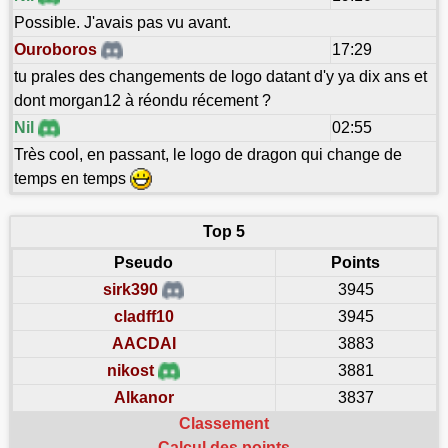
Possible. J'avais pas vu avant.
Ouroboros
17:29
tu prales des changements de logo datant d'y ya dix ans et
dont morgan12 à réondu récement ?
Nil
02:55
Très cool, en passant, le logo de dragon qui change de
temps en temps
Top 5
Pseudo
Points
sirk390
3945
cladff10
3945
AACDAI
3883
nikost
3881
Alkanor
3837
Classement
Calcul des points