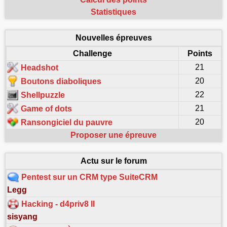
Statistiques
Nouvelles épreuves
Challenge
Points
21
Headshot
20
Boutons diaboliques
22
Shellpuzzle
21
Game of dots
20
Ransongiciel du pauvre
Proposer une épreuve
Actu sur le forum
Pentest sur un CRM type SuiteCRM
Legg
Hacking - d4priv8 II
sisyang