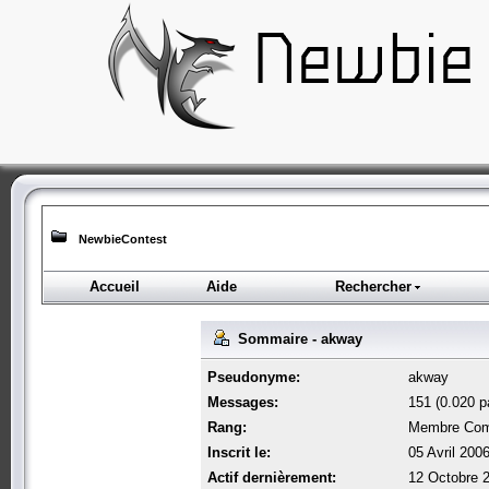
NewbieContest
Accueil
Aide
Rechercher
Sommaire - akway
Pseudonyme:
akway
Messages:
151 (0.020 pa
Rang:
Membre Com
Inscrit le:
05 Avril 200
Actif dernièrement:
12 Octobre 2