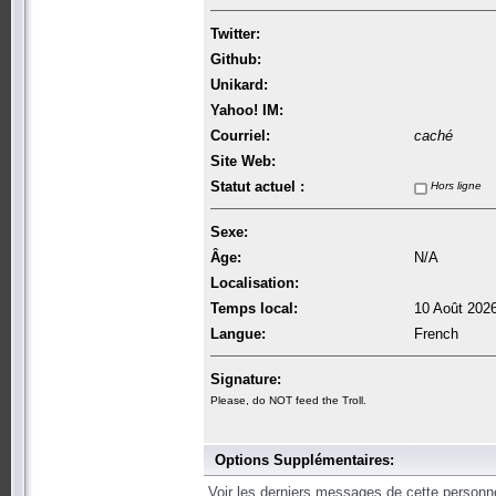
Twitter:
Github:
Unikard:
Yahoo! IM:
Courriel:
caché
Site Web:
Statut actuel :
Hors ligne
Sexe:
Âge:
N/A
Localisation:
Temps local:
10 Août 2026
Langue:
French
Signature:
Please, do NOT feed the Troll.
Options Supplémentaires:
Voir les derniers messages de cette personn