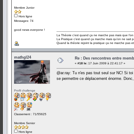
Membre Junior
Hors ligne
Messages: 74
good news everyone !
La Théorie c’est quand ça ne marche pas mais que l’on 
La Pratique c’est quand ça marche mais qu’on ne sait p
Quand la théorie rejoint la pratique ça ne marche pas e
mathgl24
Re : Des rencontres entre mem
«
#18 le:
17 Juin 2009 à 22:41:17 »
@ar.ray: Tu n'es pas tout seul sur NC! Si toi
se permettre ce déplacement énorme. Don
Profil challenge
Classement : 71/55625
Membre Senior
Hors ligne