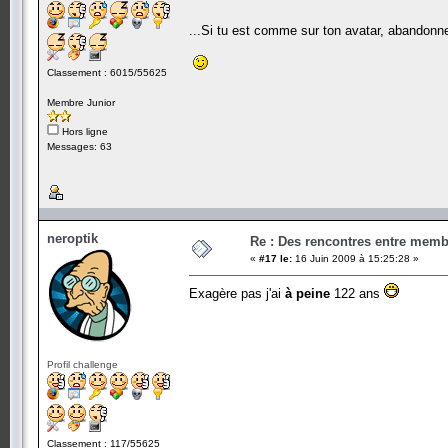
...Si tu est comme sur ton avatar, abandon
Classement : 6015/55625
Membre Junior
Hors ligne
Messages: 63
neroptik
Re : Des rencontres entre mem
«
#17 le:
16 Juin 2009 à 15:25:28 »
Exagère pas j'ai
à peine
122 ans
Profil challenge
Classement : 117/55625