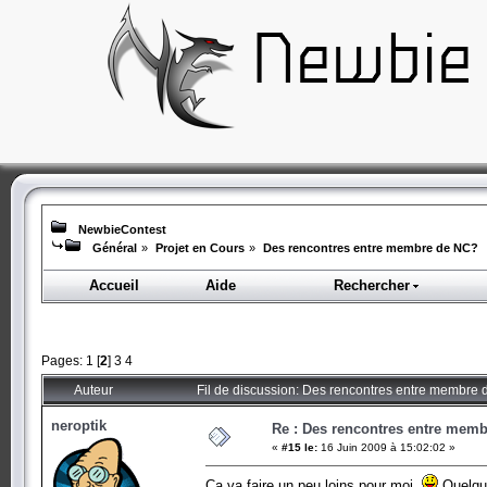
NewbieContest
Général
»
Projet en Cours
»
Des rencontres entre membre de NC?
Accueil
Aide
Rechercher
Pages:
1
[
2
]
3
4
Auteur
Fil de discussion: Des rencontres entre membre
neroptik
Re : Des rencontres entre mem
«
#15 le:
16 Juin 2009 à 15:02:02 »
Ca va faire un peu loins pour moi
Quelqu