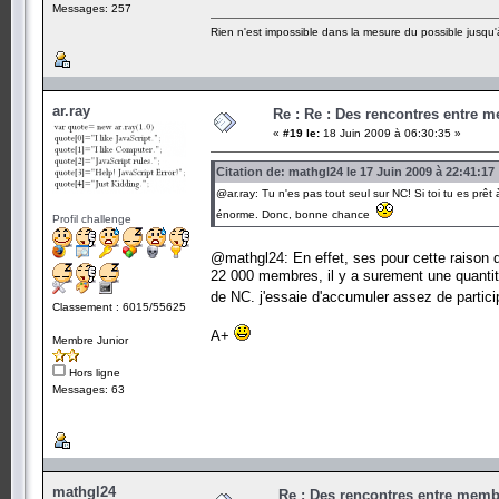
Messages: 257
Rien n'est impossible dans la mesure du possible jusqu'à
ar.ray
Re : Re : Des rencontres entre 
«
#19 le:
18 Juin 2009 à 06:30:35 »
Citation de: mathgl24 le 17 Juin 2009 à 22:41:17
@ar.ray: Tu n'es pas tout seul sur NC! Si toi tu es prê
énorme. Donc, bonne chance
Profil challenge
@mathgl24: En effet, ses pour cette raison q
22 000 membres, il y a surement une quanti
de NC. j'essaie d'accumuler assez de particip
Classement : 6015/55625
A+
Membre Junior
Hors ligne
Messages: 63
mathgl24
Re : Des rencontres entre mem