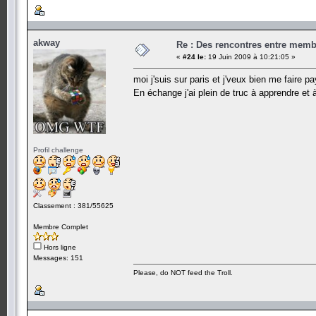
akway
Re : Des rencontres entre mem
«
#24 le:
19 Juin 2009 à 10:21:05 »
moi j'suis sur paris et j'veux bien me faire p
En échange j'ai plein de truc à apprendre et
Profil challenge
Classement : 381/55625
Membre Complet
Hors ligne
Messages: 151
Please, do NOT feed the Troll.