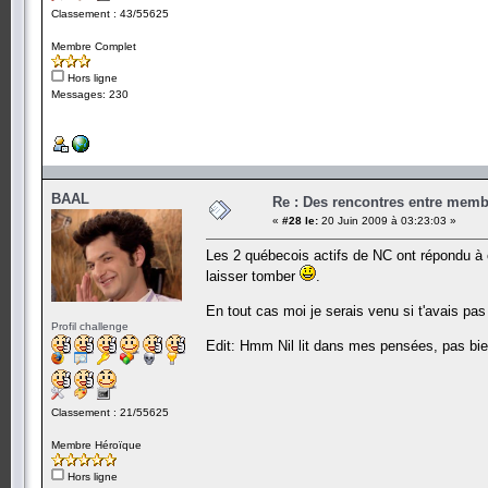
Classement : 43/55625
Membre Complet
Hors ligne
Messages: 230
BAAL
Re : Des rencontres entre mem
«
#28 le:
20 Juin 2009 à 03:23:03 »
Les 2 québecois actifs de NC ont répondu à ce
laisser tomber
.
En tout cas moi je serais venu si t'avais pas 
Profil challenge
Edit: Hmm Nil lit dans mes pensées, pas bi
Classement : 21/55625
Membre Héroïque
Hors ligne