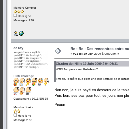
Membre Complet
Hors ligne
Messages: 230
ar.ray
Re : Re : Des rencontres entre 
«
#23 le:
19 Juin 2009 à 05:00:04 »
Citation de: Nil le 19 Juin 2009 à 04:06:31
WTF! Ton père c'est Péladeau?
Profil challenge
I mean, j'espère que c'est une joke l'affaire de la pizz
Non non, je suis payé en dessous de la tabl
Puis bon, ses pas pour tout les jours non plu
Classement : 6015/55625
Peace
Membre Junior
Hors ligne
Messages: 63