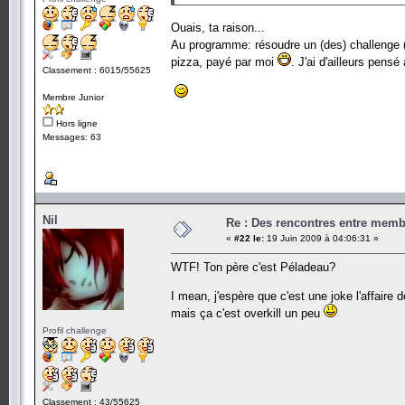
Ouais, ta raison...
Au programme: résoudre un (des) challenge (
pizza, payé par moi
. J'ai d'ailleurs pens
Classement : 6015/55625
Membre Junior
Hors ligne
Messages: 63
Nil
Re : Des rencontres entre mem
«
#22 le:
19 Juin 2009 à 04:06:31 »
WTF! Ton père c'est Péladeau?
I mean, j'espère que c'est une joke l'affaire
mais ça c'est overkill un peu
Profil challenge
Classement : 43/55625