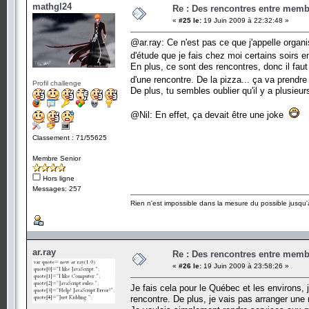
mathgl24
Re : Des rencontres entre mem
«
#25 le:
19 Juin 2009 à 22:32:48 »
@ar.ray: Ce n'est pas ce que j'appelle organ
d'étude que je fais chez moi certains soirs e
En plus, ce sont des rencontres, donc il faut
d'une rencontre. De la pizza... ça va prendr
Profil challenge
De plus, tu sembles oublier qu'il y a plusieu
@Nil: En effet, ça devait être une joke
Classement : 71/55625
Membre Senior
Hors ligne
Messages: 257
Rien n'est impossible dans la mesure du possible jusqu'à
ar.ray
Re : Des rencontres entre mem
«
#26 le:
19 Juin 2009 à 23:58:26 »
Je fais cela pour le Québec et les environs,
rencontre. De plus, je vais pas arranger une 