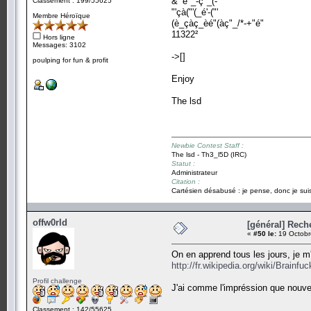
&'"é"_-ç"_(-"'
Classement : 199/55625
"'çà("'(_é'-("'
Membre Héroïque
(è_çàç_èé"(àç"_/*-+"é"
11322²
Hors ligne
Messages: 3102
->[]
poulping for fun & profit
Enjoy
The lsd
Newbie Contest Staff :
The lsd - Th3_l5D (IRC)
Statut :
Administrateur
Citation :
Cartésien désabusé : je pense, donc je suis
offw0rld
[général] Rech
«
#50 le:
19 Octobr
On en apprend tous les jours, je m
http://fr.wikipedia.org/wiki/Brainfuc
Profil challenge
J'ai comme l'impréssion que nouvell
Classement : 142/55625