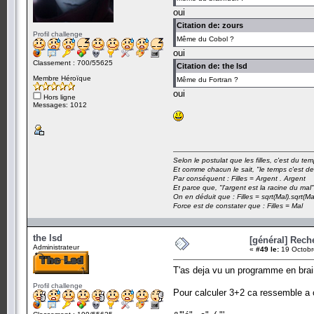
oui
Citation de: zours
Profil challenge
Même du Cobol ?
oui
Classement : 700/55625
Citation de: the lsd
Membre Héroïque
Même du Fortran ?
oui
Hors ligne
Messages: 1012
Selon le postulat que les filles, c'est du t
Et comme chacun le sait, "le temps c'est de
Par conséquent : Filles = Argent . Argent
Et parce que, "l'argent est la racine du mal"
On en déduit que : Filles = sqrt(Mal).sqrt(Ma
Force est de constater que : Filles = Mal
the lsd
[général] Rech
Administrateur
«
#49 le:
19 Octobr
T'as deja vu un programme en brai
Profil challenge
Pour calculer 3+2 ca ressemble a 