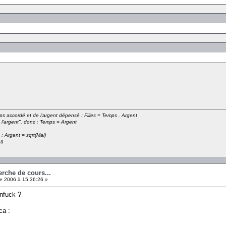
emps accordé et de l'argent dépensé : Filles = Temps . Argent
 l'argent", donc : Temps = Argent
 : Argent = sqrt(Mal)
l)
erche de cours...
e 2006 à 15:36:26 »
nfuck ?
ca :