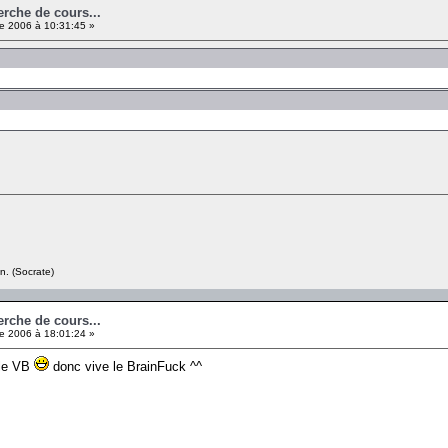
erche de cours...
e 2006 à 10:31:45 »
n. (Socrate)
erche de cours...
e 2006 à 18:01:24 »
 le VB
donc vive le BrainFuck ^^