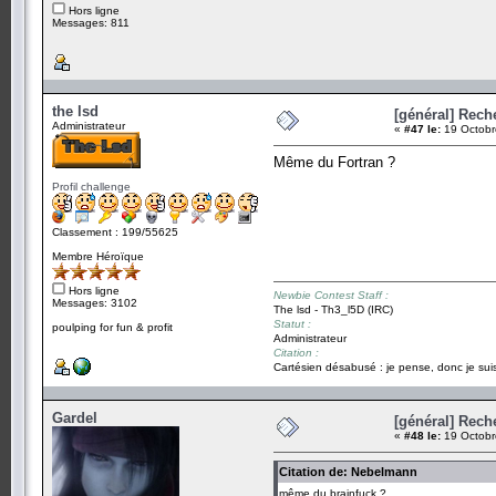
Hors ligne
Messages: 811
the lsd
[général] Rech
Administrateur
«
#47 le:
19 Octobr
Même du Fortran ?
Profil challenge
Classement : 199/55625
Membre Héroïque
Hors ligne
Newbie Contest Staff :
Messages: 3102
The lsd - Th3_l5D (IRC)
Statut :
poulping for fun & profit
Administrateur
Citation :
Cartésien désabusé : je pense, donc je suis
Gardel
[général] Rech
«
#48 le:
19 Octobr
Citation de: Nebelmann
même du brainfuck ?