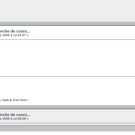
erche de cours...
e 2006 à 12:45:07 »
, mais je m'en fous !
erche de cours...
e 2006 à 14:56:06 »