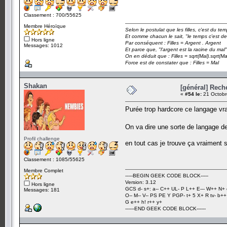
Classement : 700/55625
Membre Héroïque
Selon le postulat que les filles, c'est du t
Et comme chacun le sait, "le temps c'est de
Hors ligne
Par conséquent : Filles = Argent . Argent
Messages: 1012
Et parce que, "l'argent est la racine du mal"
On en déduit que : Filles = sqrt(Mal).sqrt(Ma
Force est de constater que : Filles = Mal
Shakan
[général] Rech
«
#54 le:
21 Octobr
Purée trop hardcore ce langage vra
On va dire une sorte de langage d
Profil challenge
en tout cas je trouve ça vraiment 
Classement : 1085/55625
Membre Complet
-----BEGIN GEEK CODE BLOCK-----
Version: 3.12
Hors ligne
GCS d- s+: a-- C++ UL- P L++ E--- W++ N+ 
Messages: 181
O-- M-- V-- PS PE Y PGP- t+ 5 X+ R tv- b+
G e++ h! r++ y+
------END GEEK CODE BLOCK------