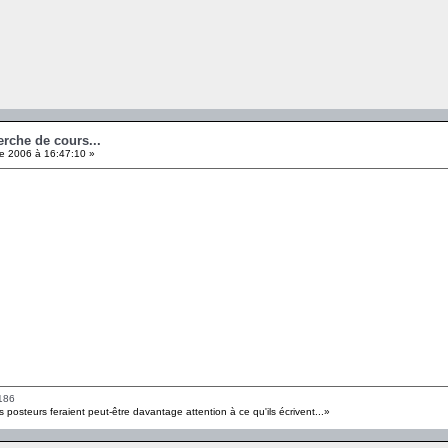
erche de cours...
e 2006 à 16:47:10 »
186
s posteurs feraient peut-être davantage attention à ce qu'ils écrivent...»