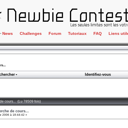
News
Challenges
Forum
Tutoriaux
FAQ
Liens util
Crackme
IRC
ClientSide
Newbi
Cryptographie
Liens
s...
Forensics
chercher
Identifiez-vous
Parten
Hacking
Régle
Logique
Goodi
Programmation
de cours... (Lu 78509 fois)
L'incu
Stéganographie
erche de cours...
e 2006 à 18:44:42 »
Wargame
Tous les challenges