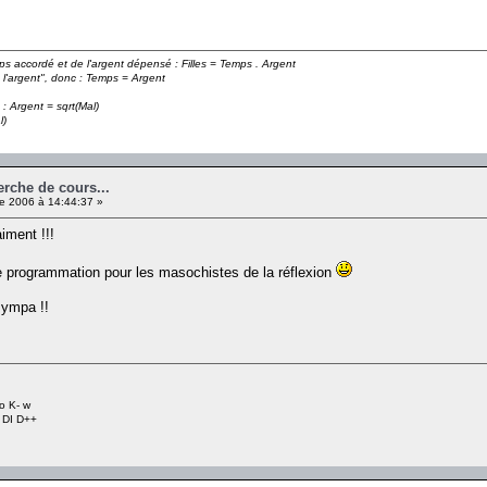
emps accordé et de l'argent dépensé : Filles = Temps . Argent
 l'argent", donc : Temps = Argent
 : Argent = sqrt(Mal)
l)
erche de cours...
e 2006 à 14:44:37 »
iment !!!
e programmation pour les masochistes de la réflexion
sympa !!
o K- w
+ DI D++