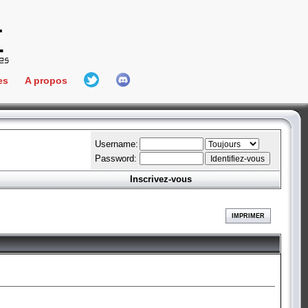
es
A propos
L'équipe
e Connect
Hall Of Fame
Username:
Password:
Inscrivez-vous
aires
ment
IMPRIMER
es
bateur