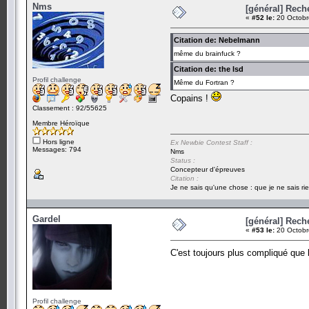
Nms
[général] Rech
«
#52 le:
20 Octobr
Citation de: Nebelmann
même du brainfuck ?
Citation de: the lsd
Profil challenge
Même du Fortran ?
Copains !
Classement : 92/55625
Membre Héroïque
Hors ligne
Ex Newbie Contest Staff :
Messages: 794
Nms
Status :
Concepteur d'épreuves
Citation :
Je ne sais qu'une chose : que je ne sais rie
Gardel
[général] Rech
«
#53 le:
20 Octobr
C'est toujours plus compliqué que
Profil challenge