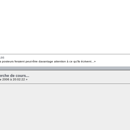
186
s posteurs feraient peut-être davantage attention à ce qu'ils écrivent...»
erche de cours...
e 2006 à 20:02:22 »