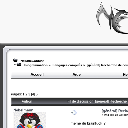
NewbieContest
Programmation
»
Langages compilés
»
[général] Recherche de cour
Accueil
Aide
Re
Pages:
1
2
3
[
4
]
5
Auteur
Fil de discussion: [général] Recherche 
Nebelmann
[général] Rech
«
#45 le:
18 Octobr
même du brainfuck ?