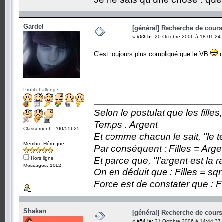
Gardel
[général] Recherche de cours.
«
#53 le:
20 Octobre 2006 à 18:01:24
C'est toujours plus compliqué que le VB
d
Profil challenge
Selon le postulat que les fille
Temps . Argent
Classement : 700/55625
Et comme chacun le sait, "le t
Membre Héroïque
Par conséquent : Filles = Arge
Hors ligne
Et parce que, "l'argent est la 
Messages: 1012
On en déduit que : Filles = sqr
Force est de constater que : F
Shakan
[général] Recherche de cours.
«
#54 le:
21 Octobre 2006 à 14:44:37