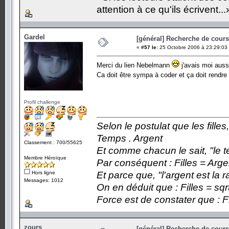
attention à ce qu'ils écrivent...
Gardel
[général] Recherche de cours.
«
#57 le:
25 Octobre 2006 à 23:29:03
Merci du lien Nebelmann
j'avais moi aus
Ca doit être sympa à coder et ça doit rendr
Profil challenge
Selon le postulat que les fille
Temps . Argent
Classement : 700/55625
Et comme chacun le sait, "le t
Membre Héroïque
Par conséquent : Filles = Arge
Hors ligne
Et parce que, "l'argent est la 
Messages: 1012
On en déduit que : Filles = sqr
Force est de constater que : F
zours
[général] Recherche de cours.