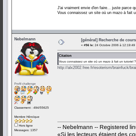
J'ai vraiment envie d'en faire... juste parce 
Vous connaissez un site où un mazo à fait un
Nebelmann
[général] Recherche de cours.
«
#56 le:
24 Octobre 2006 à 12:19:49
Citation
Vous connaissez un site où un mazo à fait un tutoriel ?
http://alx2002.free.fr/esoterism/brainfuck/bra
Profil challenge
Classement : 494/55625
Membre Héroïque
Hors ligne
-- Nebelmann -- Registered li
Messages: 1357
«Si les lecteurs étaient des c