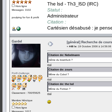
The lsd - Th3_l5D (IRC)
Hors ligne
Statut :
Messages: 3102
Administrateur
poulping for fun & profit
Citation :
Cartésien désabusé : je pense,
Gardel
[général] Recherche de cours.
«
#48 le:
19 Octobre 2006 à 14:56:06
Citation de: Nebelmann
même du brainfuck ?
oui
Citation de: zours
Profil challenge
Même du Cobol ?
oui
Citation de: the lsd
Même du Fortran ?
Classement : 700/55625
oui
Membre Héroïque
Hors ligne
Messages: 1012