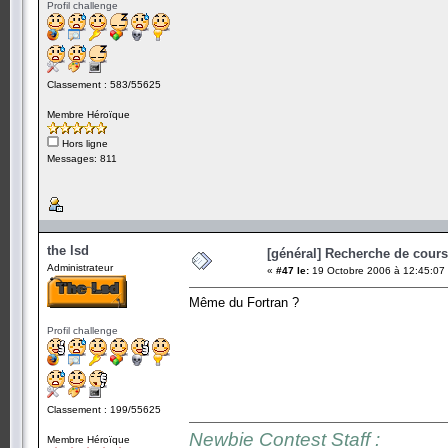
Profil challenge
Classement : 583/55625
Membre Héroïque
Hors ligne
Messages: 811
the lsd
[général] Recherche de cours.
Administrateur
«
#47 le:
19 Octobre 2006 à 12:45:07
Même du Fortran ?
Profil challenge
Classement : 199/55625
Newbie Contest Staff :
Membre Héroïque