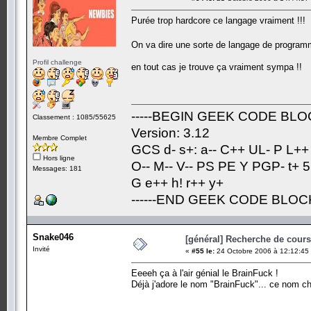
Purée trop hardcore ce langage vraiment !!!
On va dire une sorte de langage de programm
Profil challenge
en tout cas je trouve ça vraiment sympa !!
-----BEGIN GEEK CODE BLOC
Classement : 1085/55625
Version: 3.12
Membre Complet
GCS d- s+: a-- C++ UL- P L++
Hors ligne
O-- M-- V-- PS PE Y PGP- t+ 5
Messages: 181
G e++ h! r++ y+
------END GEEK CODE BLOCK-
Snake046
[général] Recherche de cours.
Invité
«
#55 le:
24 Octobre 2006 à 12:12:45
Eeeeh ça à l'air génial le BrainFuck !
Déjà j'adore le nom "BrainFuck"... ce nom ch