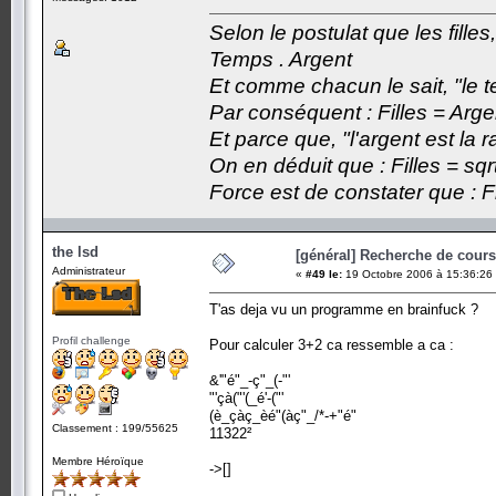
Selon le postulat que les fille
Temps . Argent
Et comme chacun le sait, "le t
Par conséquent : Filles = Arge
Et parce que, "l'argent est la 
On en déduit que : Filles = sqr
Force est de constater que : F
the lsd
[général] Recherche de cours.
Administrateur
«
#49 le:
19 Octobre 2006 à 15:36:26
T'as deja vu un programme en brainfuck ?
Profil challenge
Pour calculer 3+2 ca ressemble a ca :
&'"é"_-ç"_(-"'
"'çà("'(_é'-("'
(è_çàç_èé"(àç"_/*-+"é"
Classement : 199/55625
11322²
Membre Héroïque
->[]