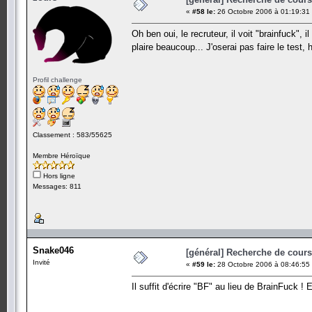
«
#58 le:
26 Octobre 2006 à 01:19:31
Oh ben oui, le recruteur, il voit "brainfuck"
plaire beaucoup... J'oserai pas faire le test
Profil challenge
Classement : 583/55625
Membre Héroïque
Hors ligne
Messages: 811
Snake046
[général] Recherche de cours.
Invité
«
#59 le:
28 Octobre 2006 à 08:46:55
Il suffit d'écrire "BF" au lieu de BrainFuck 