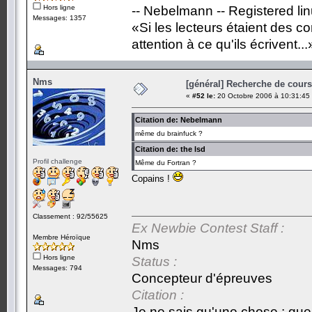
Hors ligne
-- Nebelmann -- Registered li
Messages: 1357
«Si les lecteurs étaient des c
attention à ce qu'ils écrivent...
Nms
[général] Recherche de cours.
«
#52 le:
20 Octobre 2006 à 10:31:45
Citation de: Nebelmann
même du brainfuck ?
Citation de: the lsd
Profil challenge
Même du Fortran ?
Copains !
Classement : 92/55625
Ex Newbie Contest Staff :
Membre Héroïque
Nms
Hors ligne
Status :
Messages: 794
Concepteur d'épreuves
Citation :
Je ne sais qu'une chose : que 