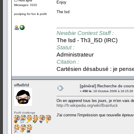
Hors ligne
Enjoy
Messages: 3102
The lsd
poulping for fun & profit
Newbie Contest Staff :
The lsd - Th3_l5D (IRC)
Statut :
Administrateur
Citation :
Cartésien désabusé : je pense,
offw0rld
[général] Recherche de cours.
«
#50 le:
19 Octobre 2006 à 16:15:26
On en apprend tous les jours, je m'en vais d
http://fr.wikipedia.org/wiki/Brainfuck
Profil challenge
J'ai comme l'impréssion que nouvelle épreuve 