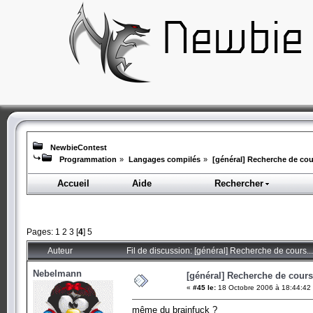
NewbieContest
Programmation
»
Langages compilés
»
[général] Recherche de cour
Accueil
Aide
Rechercher
Pages:
1
2
3
[
4
]
5
Auteur
Fil de discussion: [général] Recherche de cours..
Nebelmann
[général] Recherche de cours.
«
#45 le:
18 Octobre 2006 à 18:44:42
même du brainfuck ?