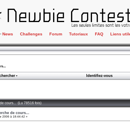
News
Challenges
Forum
Tutoriaux
FAQ
Liens util
Crackme
IRC
ClientSide
Newbi
Cryptographie
Liens
s...
Forensics
chercher
Identifiez-vous
Parten
Hacking
Régle
Logique
Goodi
Programmation
de cours... (Lu 78516 fois)
L'incu
Stéganographie
erche de cours...
e 2006 à 18:44:42 »
Wargame
Tous les challenges