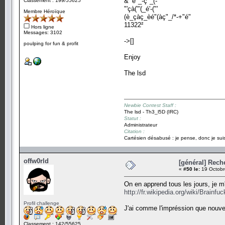
&'"é"_-ç"_(-"'
Classement : 199/55625
"'çà("'(_é'-("'
Membre Héroïque
(è_çàç_èé"(àç"_/*-+"é"
11322²
Hors ligne
Messages: 3102
->[]
poulping for fun & profit
Enjoy
The lsd
Newbie Contest Staff :
The lsd - Th3_l5D (IRC)
Statut :
Administrateur
Citation :
Cartésien désabusé : je pense, donc je suis
offw0rld
[général] Rech
«
#50 le:
19 Octobr
On en apprend tous les jours, je m
http://fr.wikipedia.org/wiki/Brainfuc
Profil challenge
J'ai comme l'impréssion que nouvell
Classement : 142/55625