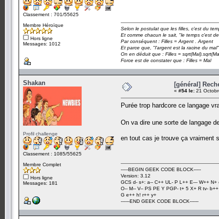
Classement : 701/55625
Membre Héroïque
Selon le postulat que les filles, c'est du t
Et comme chacun le sait, "le temps c'est de
Hors ligne
Par conséquent : Filles = Argent . Argent
Messages: 1012
Et parce que, "l'argent est la racine du mal"
On en déduit que : Filles = sqrt(Mal).sqrt(Ma
Force est de constater que : Filles = Mal
Shakan
[général] Rech
«
#54 le:
21 Octobr
Purée trop hardcore ce langage vra
On va dire une sorte de langage d
Profil challenge
en tout cas je trouve ça vraiment 
Classement : 1085/55625
Membre Complet
-----BEGIN GEEK CODE BLOCK-----
Version: 3.12
Hors ligne
GCS d- s+: a-- C++ UL- P L++ E--- W++ N+ 
Messages: 181
O-- M-- V-- PS PE Y PGP- t+ 5 X+ R tv- b+
G e++ h! r++ y+
------END GEEK CODE BLOCK------