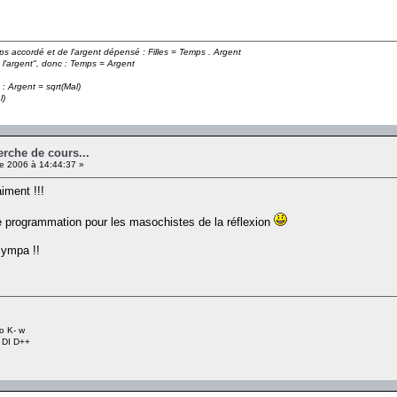
emps accordé et de l'argent dépensé : Filles = Temps . Argent
 l'argent", donc : Temps = Argent
 : Argent = sqrt(Mal)
l)
erche de cours...
e 2006 à 14:44:37 »
iment !!!
e programmation pour les masochistes de la réflexion
sympa !!
o K- w
+ DI D++