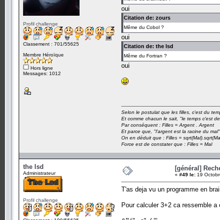
oui
Citation de: zours
Profil challenge
Même du Cobol ?
oui
Classement : 701/55625
Citation de: the lsd
Membre Héroïque
Même du Fortran ?
oui
Hors ligne
Messages: 1012
Selon le postulat que les filles, c'est du t
Et comme chacun le sait, "le temps c'est de
Par conséquent : Filles = Argent . Argent
Et parce que, "l'argent est la racine du mal"
On en déduit que : Filles = sqrt(Mal).sqrt(Ma
Force est de constater que : Filles = Mal
the lsd
[général] Rech
Administrateur
«
#49 le:
19 Octobr
T'as deja vu un programme en brai
Profil challenge
Pour calculer 3+2 ca ressemble a 