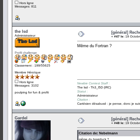
Hors ligne
Messages: 811
the lsd
[général] Rech
Administrateur
«
#47 le:
19 Octobr
Même du Fortran ?
Profil challenge
Classement : 199/55625
Membre Héroïque
Hors ligne
Newbie Contest Staff :
Messages: 3102
The lsd - Th3_l5D (IRC)
Statut :
poulping for fun & profit
Administrateur
Citation :
Cartésien désabusé : je pense, donc je suis
Gardel
[général] Rech
«
#48 le:
19 Octobr
Citation de: Nebelmann
même du brainfuck ?