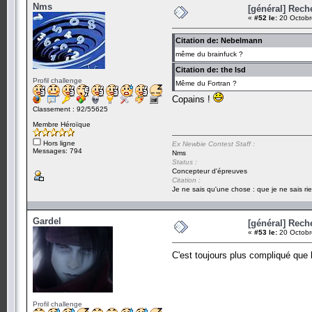
Nms
[général] Rech
«
#52 le:
20 Octobr
Citation de: Nebelmann
même du brainfuck ?
Citation de: the lsd
Profil challenge
Même du Fortran ?
Copains !
Classement : 92/55625
Membre Héroïque
Hors ligne
Ex Newbie Contest Staff :
Messages: 794
Nms
Status :
Concepteur d'épreuves
Citation :
Je ne sais qu'une chose : que je ne sais rie
Gardel
[général] Rech
«
#53 le:
20 Octobr
C'est toujours plus compliqué que
Profil challenge