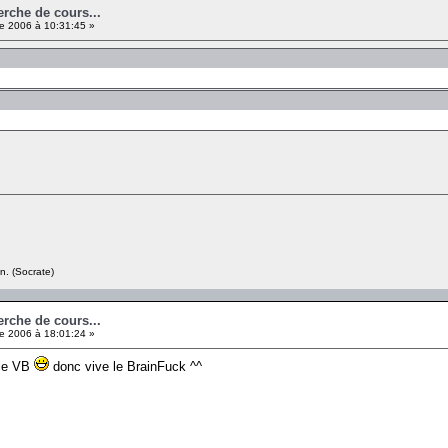
erche de cours...
e 2006 à 10:31:45 »
n. (Socrate)
erche de cours...
e 2006 à 18:01:24 »
 le VB
donc vive le BrainFuck ^^