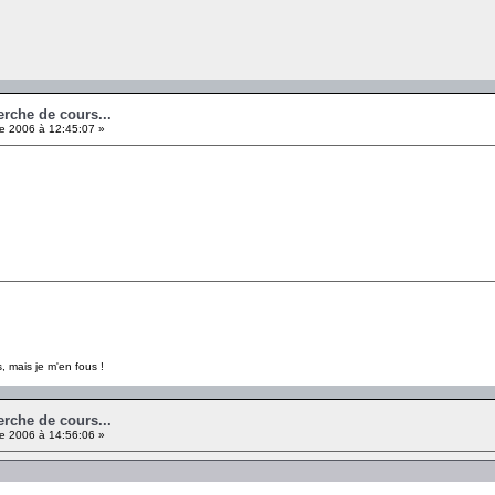
erche de cours...
e 2006 à 12:45:07 »
, mais je m'en fous !
erche de cours...
e 2006 à 14:56:06 »