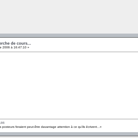
erche de cours...
e 2006 à 16:47:10 »
186
s posteurs feraient peut-être davantage attention à ce qu'ils écrivent...»