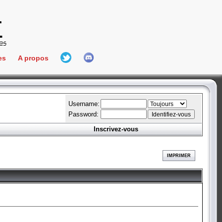
es
A propos
L'équipe
e Connect
Hall Of Fame
Username:
Password:
Inscrivez-vous
aires
ment
IMPRIMER
es
bateur