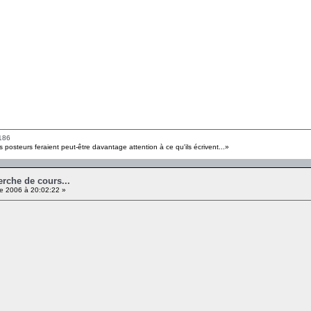
186
s posteurs feraient peut-être davantage attention à ce qu'ils écrivent...»
erche de cours...
e 2006 à 20:02:22 »