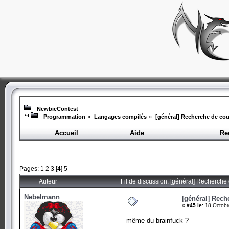
NewbieContest
Programmation
»
Langages compilés
»
[général] Recherche de cour
Accueil
Aide
Re
Pages:
1
2
3
[
4
]
5
Auteur
Fil de discussion: [général] Recherche 
Nebelmann
[général] Rech
«
#45 le:
18 Octobr
même du brainfuck ?