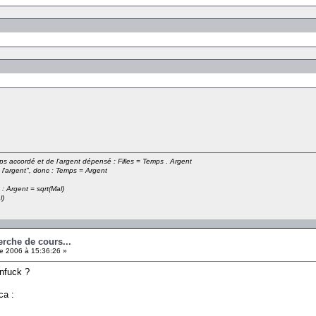
emps accordé et de l'argent dépensé : Filles = Temps . Argent
 l'argent", donc : Temps = Argent
 : Argent = sqrt(Mal)
l)
erche de cours...
e 2006 à 15:36:26 »
nfuck ?
ca :