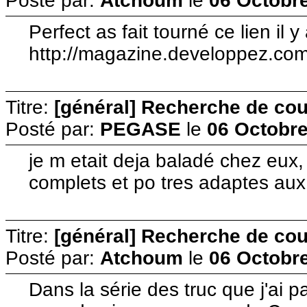
Posté par:
Atchoum
le
06 Octobre
Perfect as fait tourné ce lien il 
http://magazine.developpez.com
Titre:
[général] Recherche de cour
Posté par:
PEGASE
le
06 Octobre
je m etait deja baladé chez eux,
complets et po tres adaptes au
Titre:
[général] Recherche de cour
Posté par:
Atchoum
le
06 Octobre
Dans la série des truc que j'ai 