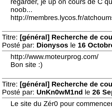
regarder, je up on cours de C q
noob...
http://membres.lycos.fr/atchou
Titre:
[général] Recherche de cour
Posté par:
Dionysos
le
16 Octobr
http://www.moteurprog.com/
Bon site :)
Titre:
[général] Recherche de cour
Posté par:
UnKn0wM1nd
le
26 Se
Le site du Zér0 pour commencer à