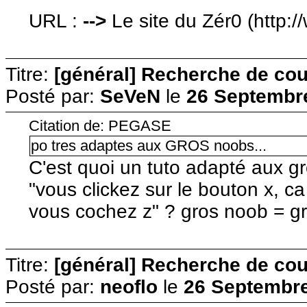
URL :
-->
Le site du Zér0 (http:
Titre:
[général] Recherche de cour
Posté par:
SeVeN
le
26 Septembre
Citation de: PEGASE
po tres adaptes aux GROS noobs...
C'est quoi un tuto adapté aux gr
"vous clickez sur le bouton x, ca
vous cochez z" ? gros noob = gr
Titre:
[général] Recherche de cour
Posté par:
neoflo
le
26 Septembre