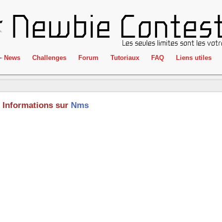
News
Challenges
Forum
Tutoriaux
FAQ
Liens utiles
ClientSide
IRC
Crackme
Newbie Con
Informations sur
Nms
Forensics
Liens
Cryptographie
Partenaires
Hacking
Réglement
Logique
Goodies
Programmation
L'incubateu
Stéganographie
Wargame
Tous les challenges