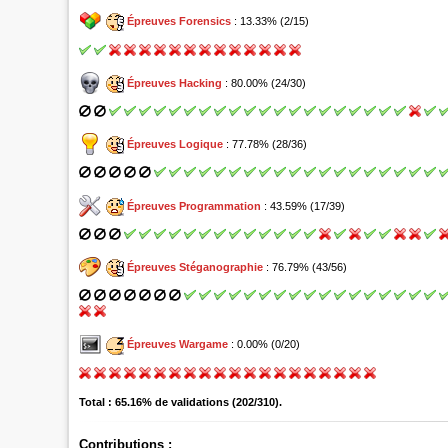
Épreuves Forensics
: 13.33% (2/15)
Épreuves Hacking
: 80.00% (24/30)
Épreuves Logique
: 77.78% (28/36)
Épreuves Programmation
: 43.59% (17/39)
Épreuves Stéganographie
: 76.79% (43/56)
Épreuves Wargame
: 0.00% (0/20)
Total : 65.16% de validations (202/310).
Contributions :