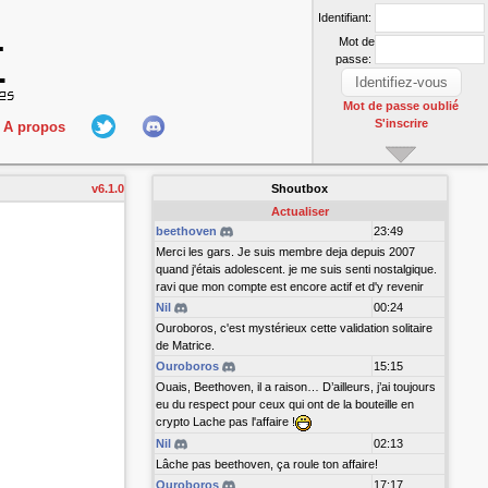
Identifiant:
Mot de
passe:
Mot de passe oublié
S'inscrire
A propos
L'équipe
v6.1.0
Shoutbox
nect
Hall Of Fame
Actualiser
beethoven
23:49
Merci les gars. Je suis membre deja depuis 2007
quand j'étais adolescent. je me suis senti nostalgique.
ravi que mon compte est encore actif et d'y revenir
Nil
00:24
Ouroboros, c'est mystérieux cette validation solitaire
de Matrice.
Ouroboros
15:15
r
Ouais, Beethoven, il a raison… D’ailleurs, j’ai toujours
eu du respect pour ceux qui ont de la bouteille en
crypto Lache pas l'affaire !
Nil
02:13
Lâche pas beethoven, ça roule ton affaire!
Ouroboros
17:17