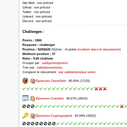
Site Web :
non précisé
Github :
non précisé
Twitter :
non précisé
Unikard :
non précisé
Discord :
non précisé
Challenges :
Points :
1965
Royaume :
challenger
Position :
92/55626
(91ème : +6 points
localiser dans le classement
)
Meilleure position : 37
Ratio : 9.65 challs/an
Grouper par :
catégories
/
points
Trier par :
validations
/
votes
Comparer le classement :
par validations
/
par votes
Épreuves ClientSide
: 85.00% (17/20)
Épreuves Crackme
: 66.67% (28/42)
Épreuves Cryptographie
: 82.69% (43/52)