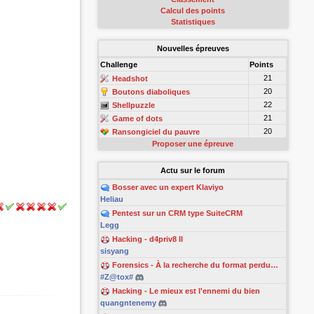
Calcul des points
Statistiques
Nouvelles épreuves
Challenge
Points
21
Headshot
20
Boutons diaboliques
22
Shellpuzzle
21
Game of dots
20
Ransongiciel du pauvre
Proposer une épreuve
Actu sur le forum
Bosser avec un expert Klaviyo
Heliau
Pentest sur un CRM type SuiteCRM
Legg
Hacking - d4priv8 II
sisyang
Forensics - À la recherche du format perdu…
#Z@tox#
Hacking - Le mieux est l'ennemi du bien
quangntenemy