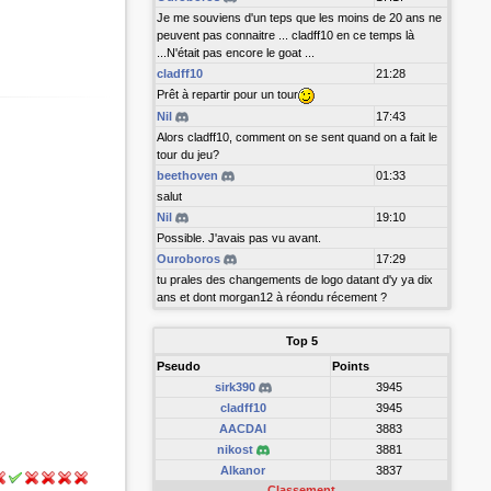
Je me souviens d'un teps que les moins de 20 ans ne
peuvent pas connaitre ... cladff10 en ce temps là
...N'était pas encore le goat ...
cladff10
21:28
Prêt à repartir pour un tour
Nil
17:43
Alors cladff10, comment on se sent quand on a fait le
tour du jeu?
beethoven
01:33
salut
Nil
19:10
Possible. J'avais pas vu avant.
Ouroboros
17:29
tu prales des changements de logo datant d'y ya dix
ans et dont morgan12 à réondu récement ?
Top 5
Pseudo
Points
sirk390
3945
cladff10
3945
AACDAI
3883
nikost
3881
Alkanor
3837
Classement