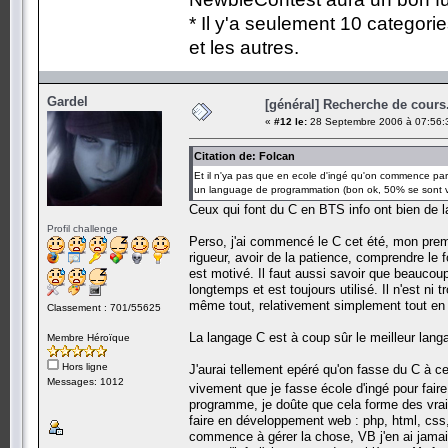
* Il y'a seulement 10 categori
et les autres.
Gardel
[général] Recherche de cours.
«
#12 le:
28 Septembre 2006 à 07:56:
Citation de: Folcan
Et il n'ya pas que en ecole d'ingé qu'on commence pa
un language de programmation (bon ok, 50% se sont v
Ceux qui font du C en BTS info ont bien de la 
Profil challenge
Perso, j'ai commencé le C cet été, mon premi
rigueur, avoir de la patience, comprendre le 
est motivé. Il faut aussi savoir que beaucou
longtemps et est toujours utilisé. Il n'est ni
même tout, relativement simplement tout en c
Classement : 701/55625
La langage C est à coup sûr le meilleur lang
Membre Héroïque
Hors ligne
J'aurai tellement epéré qu'on fasse du C à ce
Messages: 1012
vivement que je fasse école d'ingé pour fair
programme, je doûte que cela forme des vrai
faire en développement web : php, html, css,
commence à gérer la chose, VB j'en ai jamais