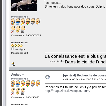
les noobs...
Si kelkun a des liens pour des cours Delphi, B
Profil challenge
Classement : 29595/55625
Membre Senior
Hors ligne
Messages: 303
La conaissance est le plus grand
~*~*~*~Dans le ciel de l'un
Atchoum
[général] Recherche de cours.
Profil challenge
«
#1 le:
06 Octobre 2005 à 11:40:54 »
Perfect as fait tourné ce lien il y a peu de te
http://magazine.developpez.com/
Classement : 1804/55625
Membre Senior