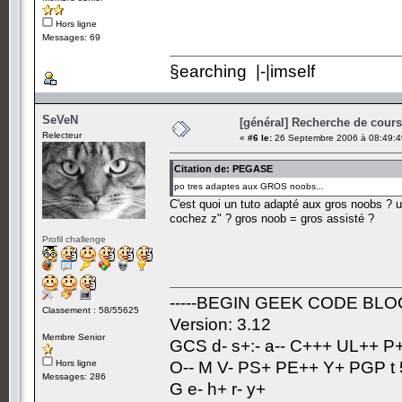
Hors ligne
Messages: 69
§earching |-|imself
SeVeN
[général] Recherche de cours.
Relecteur
«
#6 le:
26 Septembre 2006 à 08:49:4
Citation de: PEGASE
po tres adaptes aux GROS noobs...
C'est quoi un tuto adapté aux gros noobs ? un
cochez z" ? gros noob = gros assisté ?
Profil challenge
-----BEGIN GEEK CODE BLOC
Classement : 58/55625
Version: 3.12
Membre Senior
GCS d- s+:- a-- C+++ UL++ P
Hors ligne
O-- M V- PS+ PE++ Y+ PGP t 5
Messages: 286
G e- h+ r- y+