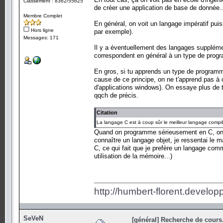
Classement : 8362/55625
de créer une application de base de donnée..
Membre Complet
En général, on voit un langage impératif pui
Hors ligne
par exemple).
Messages: 171
Il y a éventuellement des langages supplémen
correspondent en général à un type de progr
En gros, si tu apprends un type de programma
cause de ce principe, on ne t'apprend pas à
d'applications windows). On essaye plus de t'
qqch de précis.
Citation
La langage C est à coup sûr le meilleur langage compil
Quand on programme sérieusement en C, on s
connaître un langage objet, je ressentai le
C, ce qui fait que je prefère un langage co
utilisation de la mémoire...)
http://humbert-florent.develo
SeVeN
[général] Recherche de cours.