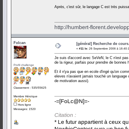
Après, c'est sûr, le langage C est très puissan
http://humbert-florent.develo
Folcan
[général] Recherche de cours.
«
#11 le:
26 Septembre 2006 à 16:40:
Je suis d'accord avec SeVeN, le C n'est pas
de la rigeur, parfais pour prendre de bonnes 
Profil challenge
Et il n'ya pas que en ecole d'ingé qu'on c
eleves n'avaient jamais touché un language
de motivation aussi).
Classement : 535/55625
Membre Héroïque
-=[FoLc@N]=-
Hors ligne
Messages: 1520
Citation :
* Le futur appartient à ceux qu
NewbieContest aura un bon fu