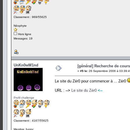
Classement : 969/55625
Néophyte
Hors ligne
Messages: 19
UnKn0wM1nd
[général] Recherche de cours.
«
#5 le:
26 Septembre 2006 à 03:39:4
Le site du Zér0 pour commencer à ... Zér0
URL :
-->
Le site du Zér0
<--
Profil challenge
Classement : 4167/55625
Membre Junior