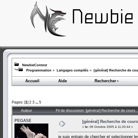
NewbieContest
Programmation
»
Langages compilés
»
[général] Recherche de cour
Accueil
Aide
Rechercher
Pages: [
1
]
2
3
...
5
Auteur
Fil de discussion: [général] Recherche de cours..
PEGASE
[général] Recherche de cours.
«
le:
06 Octobre 2005 à 11:20:44 »
je suis entrain de chercher et selectionner 