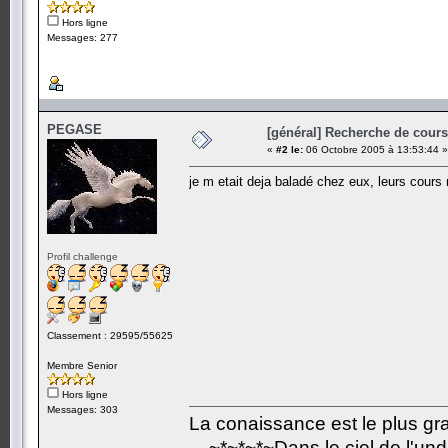
Hors ligne
Messages: 277
PEGASE
[général] Recherche de cours.
«
#2 le:
06 Octobre 2005 à 13:53:44 »
je m etait deja baladé chez eux, leurs cour
Profil challenge
Classement : 29595/55625
Membre Senior
Hors ligne
Messages: 303
La conaissance est le plus grand
~*~*~*~Dans le ciel de l'un