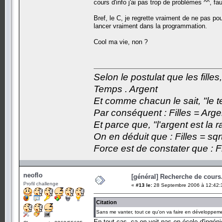
cours d'info j'ai pas trop de problèmes ^^, f
Bref, le C, je regrette vraiment de ne pas po
lancer vraiment dans la programmation.
Cool ma vie, non ?
Selon le postulat que les fille
Temps . Argent
Et comme chacun le sait, "le t
Par conséquent : Filles = Arge
Et parce que, "l'argent est la 
On en déduit que : Filles = sqr
Force est de constater que : F
neoflo
[général] Recherche de cours.
Profil challenge
«
#13 le:
28 Septembre 2006 à 12:42:
Citation
Sans me vanter, tout ce qu'on va faire en développeme
En tout cas, ça on voit pas en école d'ingén