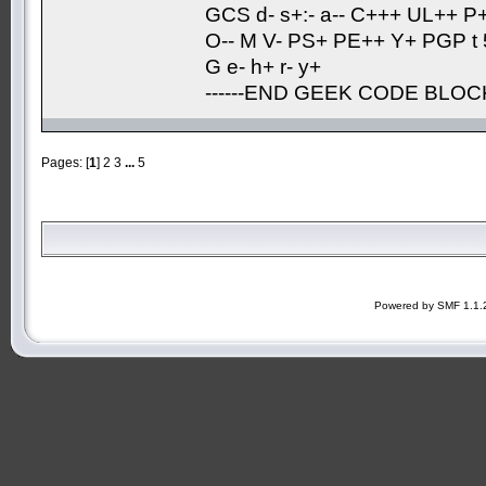
GCS d- s+:- a-- C+++ UL++ P
O-- M V- PS+ PE++ Y+ PGP t 5
G e- h+ r- y+
------END GEEK CODE BLOCK-
Pages: [
1
]
2
3
...
5
Powered by SMF 1.1.