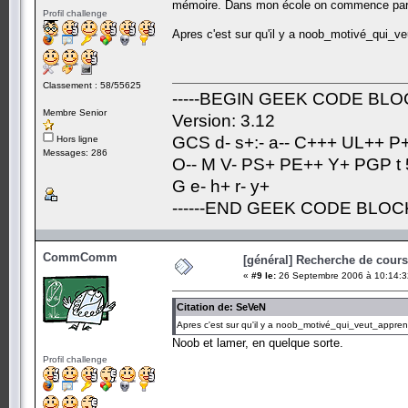
mémoire. Dans mon école on commence par du
Profil challenge
Apres c'est sur qu'il y a noob_motivé_qui_
Classement : 58/55625
-----BEGIN GEEK CODE BLOC
Membre Senior
Version: 3.12
GCS d- s+:- a-- C+++ UL++ P
Hors ligne
Messages: 286
O-- M V- PS+ PE++ Y+ PGP t 5
G e- h+ r- y+
------END GEEK CODE BLOCK-
CommComm
[général] Recherche de cours.
«
#9 le:
26 Septembre 2006 à 10:14:3
Citation de: SeVeN
Apres c'est sur qu'il y a noob_motivé_qui_veut_appr
Noob et lamer, en quelque sorte.
Profil challenge