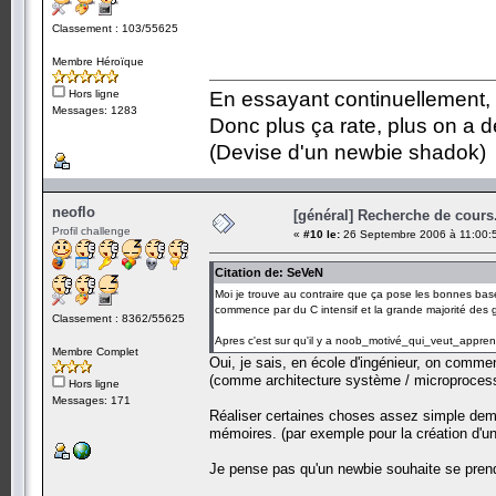
Classement : 103/55625
Membre Héroïque
Hors ligne
En essayant continuellement, on
Messages: 1283
Donc plus ça rate, plus on a
(Devise d'un newbie shadok)
neoflo
[général] Recherche de cours.
Profil challenge
«
#10 le:
26 Septembre 2006 à 11:00:
Citation de: SeVeN
Moi je trouve au contraire que ça pose les bonnes b
commence par du C intensif et la grande majorité des
Classement : 8362/55625
Apres c'est sur qu'il y a noob_motivé_qui_veut_appr
Membre Complet
Oui, je sais, en école d'ingénieur, on comme
(comme architecture système / microproces
Hors ligne
Messages: 171
Réaliser certaines choses assez simple dema
mémoires. (par exemple pour la création d'un 
Je pense pas qu'un newbie souhaite se prend