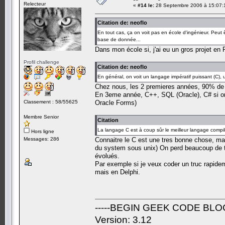
Relecteur
«
#14 le:
28 Septembre 2006 à 15:07:
Citation de: neoflo
En tout cas, ça on voit pas en école d'ingénieur. Peut
base de donnée...
Dans mon école si, j'ai eu un gros projet en
Profil challenge
Citation de: neoflo
En général, on voit un langage impératif puissant (C)
Chez nous, les 2 premieres années, 90% de 
En 3eme année, C++, SQL (Oracle), C# si on
Classement : 58/55625
Oracle Forms)
Membre Senior
Citation
La langage C est à coup sûr le meilleur langage compil
Hors ligne
Messages: 286
Connaitre le C est une tres bonne chose, mais
du system sous unix) On perd beaucoup de t
évolués.
Par exemple si je veux coder un truc rapidem
mais en Delphi.
-----BEGIN GEEK CODE BLOC
Version: 3.12