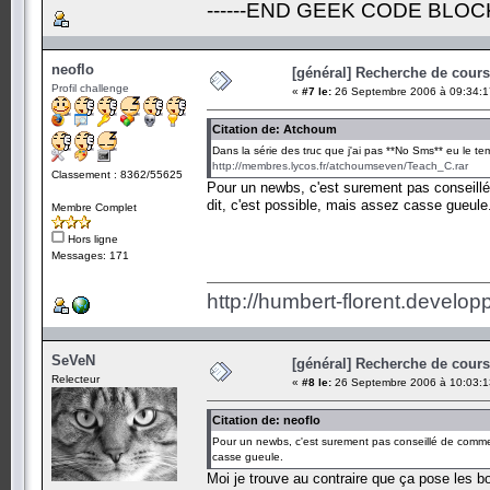
------END GEEK CODE BLOCK-
neoflo
[général] Recherche de cours.
Profil challenge
«
#7 le:
26 Septembre 2006 à 09:34:1
Citation de: Atchoum
Dans la série des truc que j'ai pas **No Sms** eu le t
http://membres.lycos.fr/atchoumseven/Teach_C.rar
Classement : 8362/55625
Pour un newbs, c'est surement pas conseill
dit, c'est possible, mais assez casse gueule
Membre Complet
Hors ligne
Messages: 171
http://humbert-florent.develo
SeVeN
[général] Recherche de cours.
Relecteur
«
#8 le:
26 Septembre 2006 à 10:03:1
Citation de: neoflo
Pour un newbs, c'est surement pas conseillé de commen
casse gueule.
Moi je trouve au contraire que ça pose les