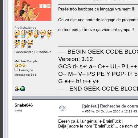
Purée trop hardcore ce langage vraiment !!!
On va dire une sorte de langage de programm
Profil challenge
en tout cas je trouve ça vraiment sympa !!
-----BEGIN GEEK CODE BLOC
Classement : 1085/55625
Version: 3.12
Membre Complet
GCS d- s+: a-- C++ UL- P L++
Hors ligne
O-- M-- V-- PS PE Y PGP- t+ 5
Messages: 181
G e++ h! r++ y+
------END GEEK CODE BLOCK-
Snake046
[général] Recherche de cours.
Invité
«
#55 le:
24 Octobre 2006 à 12:12:45
Eeeeh ça à l'air génial le BrainFuck !
Déjà j'adore le nom "BrainFuck"... ce nom ch