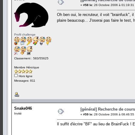
«
#58 le:
26 Octobre 2006 à 01:19:31
Oh ben oui, le recruteur, il voit "brainfuck"
plaire beaucoup... J'oserai pas faire le test
Profil challenge
Classement : 583/55625
Membre Héroïque
Hors ligne
Messages: 811
Snake046
[général] Recherche de cours.
Invité
«
#59 le:
28 Octobre 2006 à 08:46:55
Il suffit d'écrire "BF" au lieu de BrainFuck 