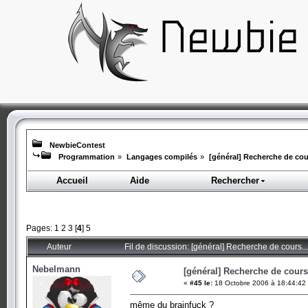
NewbieContest
Programmation
»
Langages compilés
»
[général] Recherche de cour
Accueil
Aide
Rechercher
Pages:
1
2
3
[
4
]
5
Auteur
Fil de discussion: [général] Recherche de cours..
Nebelmann
[général] Recherche de cours.
«
#45 le:
18 Octobre 2006 à 18:44:42
même du brainfuck ?