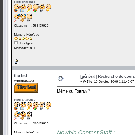
Profil challenge
Classement : 583/55625
Membre Héroïque
Hors ligne
Messages: 811
the lsd
[général] Recherche de cours.
Administrateur
«
#47 le:
19 Octobre 2006 à 12:45:07
Même du Fortran ?
Profil challenge
Classement : 200/55625
Newbie Contest Staff :
Membre Héroïque