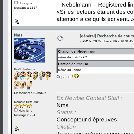
Hors ligne
-- Nebelmann -- Registered li
Messages: 1357
«Si les lecteurs étaient des c
attention à ce qu'ils écrivent...
Nms
[général] Recherche de cours.
«
#52 le:
20 Octobre 2006 à 10:31:45
Citation de: Nebelmann
même du brainfuck ?
Citation de: the lsd
Profil challenge
Même du Fortran ?
Copains !
Classement : 92/55625
Ex Newbie Contest Staff :
Membre Héroïque
Nms
Hors ligne
Status :
Messages: 794
Concepteur d'épreuves
Citation :
Je ne sais qu'une chose : que 