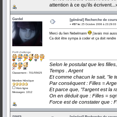
attention à ce qu'ils écrivent...
Gardel
[général] Recherche de cours.
«
#57 le:
25 Octobre 2006 à 23:29:03
Merci du lien Nebelmann
j'avais moi aus
Ca doit être sympa à coder et ça doit rendr
Profil challenge
Selon le postulat que les fille
Temps . Argent
Classement : 701/55625
Et comme chacun le sait, "le t
Membre Héroïque
Par conséquent : Filles = Arge
Hors ligne
Et parce que, "l'argent est la 
Messages: 1012
On en déduit que : Filles = sqr
Force est de constater que : F
zours
[général] Recherche de cours.