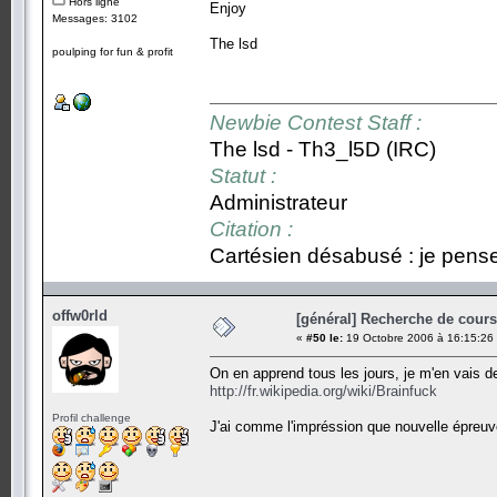
Hors ligne
Enjoy
Messages: 3102
The lsd
poulping for fun & profit
Newbie Contest Staff :
The lsd - Th3_l5D (IRC)
Statut :
Administrateur
Citation :
Cartésien désabusé : je pense,
offw0rld
[général] Recherche de cours.
«
#50 le:
19 Octobre 2006 à 16:15:26
On en apprend tous les jours, je m'en vais d
http://fr.wikipedia.org/wiki/Brainfuck
Profil challenge
J'ai comme l'impréssion que nouvelle épreuve 