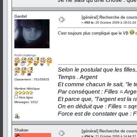
Gardel
[général] Recherche de cours.
«
#53 le:
20 Octobre 2006 à 18:01:24
C'est toujours plus compliqué que le VB
d
Profil challenge
Selon le postulat que les fille
Temps . Argent
Classement : 701/55625
Et comme chacun le sait, "le t
Membre Héroïque
Par conséquent : Filles = Arge
Hors ligne
Et parce que, "l'argent est la 
Messages: 1012
On en déduit que : Filles = sqr
Force est de constater que : F
Shakan
[général] Recherche de cours.
«
#54 le:
21 Octobre 2006 à 14:44:37