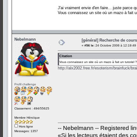
J'ai vraiment envie d'en faire... juste parce 
Vous connaissez un site où un mazo à fait un
Nebelmann
[général] Recherche de cours.
«
#56 le:
24 Octobre 2006 à 12:19:49
Citation
Vous connaissez un site où un mazo à fait un tutoriel ?
http://alx2002.free.fr/esoterism/brainfuck/bra
Profil challenge
Classement : 494/55625
Membre Héroïque
Hors ligne
-- Nebelmann -- Registered li
Messages: 1357
«Si les lecteurs étaient des c