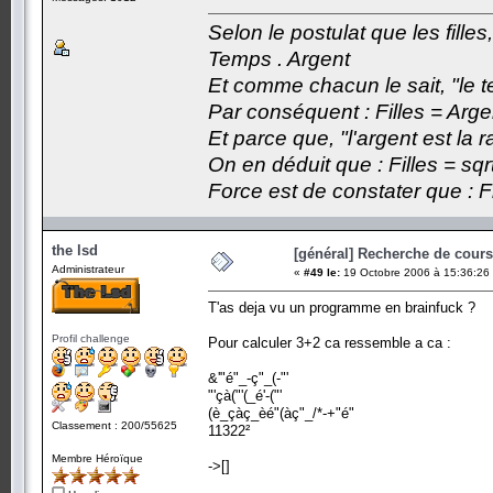
Selon le postulat que les fille
Temps . Argent
Et comme chacun le sait, "le t
Par conséquent : Filles = Arge
Et parce que, "l'argent est la 
On en déduit que : Filles = sqr
Force est de constater que : F
the lsd
[général] Recherche de cours.
Administrateur
«
#49 le:
19 Octobre 2006 à 15:36:26
T'as deja vu un programme en brainfuck ?
Profil challenge
Pour calculer 3+2 ca ressemble a ca :
&'"é"_-ç"_(-"'
"'çà("'(_é'-("'
(è_çàç_èé"(àç"_/*-+"é"
Classement : 200/55625
11322²
Membre Héroïque
->[]