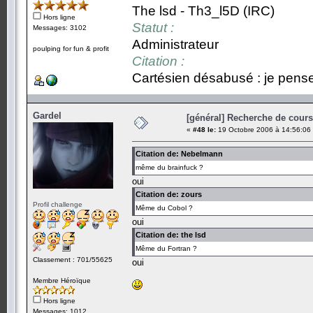
The lsd - Th3_l5D (IRC)
Hors ligne
Statut :
Messages: 3102
Administrateur
poulping for fun & profit
Citation :
Cartésien désabusé : je pense,
Gardel
[général] Recherche de cours.
«
#48 le:
19 Octobre 2006 à 14:56:06
Citation de: Nebelmann
même du brainfuck ?
oui
Citation de: zours
Profil challenge
Même du Cobol ?
oui
Citation de: the lsd
Même du Fortran ?
Classement : 701/55625
oui
Membre Héroïque
Hors ligne
Messages: 1012