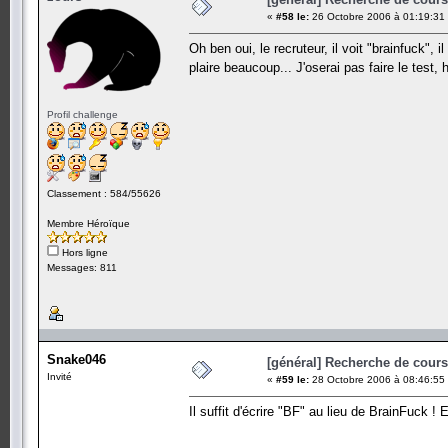
«
#58 le:
26 Octobre 2006 à 01:19:31
Oh ben oui, le recruteur, il voit "brainfuck"
plaire beaucoup... J'oserai pas faire le test
Profil challenge
Classement : 584/55626
Membre Héroïque
Hors ligne
Messages: 811
Snake046
[général] Recherche de cours.
Invité
«
#59 le:
28 Octobre 2006 à 08:46:55
Il suffit d'écrire "BF" au lieu de BrainFuck 