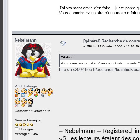
J'ai vraiment envie d'en faire... juste parce 
Vous connaissez un site où un mazo à fait un
Nebelmann
[général] Recherche de cours.
«
#56 le:
24 Octobre 2006 à 12:19:49
Citation
Vous connaissez un site où un mazo à fait un tutoriel ?
http://alx2002.free.fr/esoterism/brainfuck/bra
Profil challenge
Classement : 494/55626
Membre Héroïque
Hors ligne
-- Nebelmann -- Registered li
Messages: 1357
«Si les lecteurs étaient des c