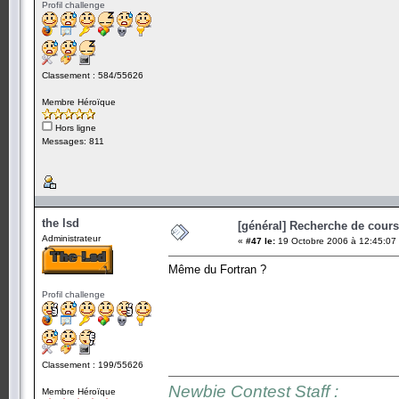
Profil challenge
Classement : 584/55626
Membre Héroïque
Hors ligne
Messages: 811
the lsd
[général] Recherche de cours.
Administrateur
«
#47 le:
19 Octobre 2006 à 12:45:07
Même du Fortran ?
Profil challenge
Classement : 199/55626
Newbie Contest Staff :
Membre Héroïque