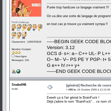
Purée trop hardcore ce langage vraiment !!!
On va dire une sorte de langage de programm
Profil challenge
en tout cas je trouve ça vraiment sympa !!
-----BEGIN GEEK CODE BLOC
Classement : 1085/55626
Version: 3.12
Membre Complet
GCS d- s+: a-- C++ UL- P L++
Hors ligne
O-- M-- V-- PS PE Y PGP- t+ 5
Messages: 181
G e++ h! r++ y+
------END GEEK CODE BLOCK-
Snake046
[général] Recherche de cours.
Invité
«
#55 le:
24 Octobre 2006 à 12:12:45
Eeeeh ça à l'air génial le BrainFuck !
Déjà j'adore le nom "BrainFuck"... ce nom ch