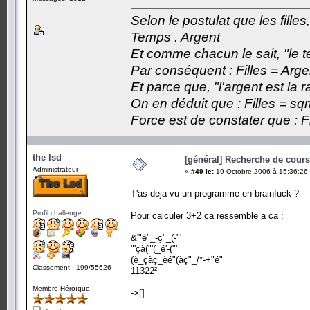
Selon le postulat que les fille
Temps . Argent
Et comme chacun le sait, "le t
Par conséquent : Filles = Arge
Et parce que, "l'argent est la 
On en déduit que : Filles = sqr
Force est de constater que : F
the lsd
[général] Recherche de cours.
Administrateur
«
#49 le:
19 Octobre 2006 à 15:36:26
T'as deja vu un programme en brainfuck ?
Profil challenge
Pour calculer 3+2 ca ressemble a ca :
&'"é"_-ç"_(-"'
"'çà("'(_é'-("'
(è_çàç_èé"(àç"_/*-+"é"
Classement : 199/55626
11322²
Membre Héroïque
->[]