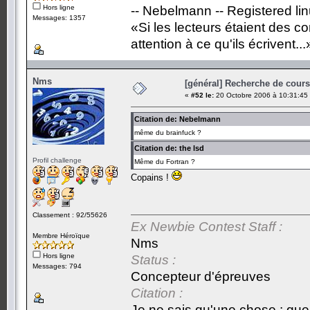
Hors ligne
-- Nebelmann -- Registered li
Messages: 1357
«Si les lecteurs étaient des c
attention à ce qu'ils écrivent...
Nms
[général] Recherche de cours.
«
#52 le:
20 Octobre 2006 à 10:31:45
Citation de: Nebelmann
même du brainfuck ?
Citation de: the lsd
Profil challenge
Même du Fortran ?
Copains !
Classement : 92/55626
Ex Newbie Contest Staff :
Membre Héroïque
Nms
Hors ligne
Status :
Messages: 794
Concepteur d'épreuves
Citation :
Je ne sais qu'une chose : que 