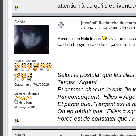
attention à ce qu'ils écrivent...
Gardel
[général] Recherche de cours.
«
#57 le:
25 Octobre 2006 à 23:29:03
Merci du lien Nebelmann
j'avais moi aus
Ca doit être sympa à coder et ça doit rendr
Profil challenge
Selon le postulat que les fille
Temps . Argent
Classement : 701/55626
Et comme chacun le sait, "le t
Membre Héroïque
Par conséquent : Filles = Arge
Hors ligne
Et parce que, "l'argent est la 
Messages: 1012
On en déduit que : Filles = sqr
Force est de constater que : F
zours
[général] Recherche de cours.