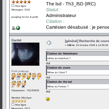
The lsd - Th3_l5D (IRC)
Hors ligne
Statut :
Messages: 3102
Administrateur
poulping for fun & profit
Citation :
Cartésien désabusé : je pense,
Gardel
[général] Recherche de cours.
«
#48 le:
19 Octobre 2006 à 14:56:06
Citation de: Nebelmann
même du brainfuck ?
oui
Citation de: zours
Profil challenge
Même du Cobol ?
oui
Citation de: the lsd
Même du Fortran ?
Classement : 701/55626
oui
Membre Héroïque
Hors ligne
Messages: 1012