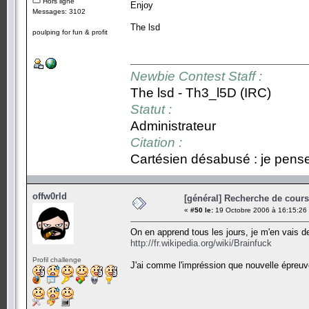
Hors ligne
Enjoy
Messages: 3102
The lsd
poulping for fun & profit
Newbie Contest Staff :
The lsd - Th3_l5D (IRC)
Statut :
Administrateur
Citation :
Cartésien désabusé : je pense,
offw0rld
[général] Recherche de cours.
«
#50 le:
19 Octobre 2006 à 16:15:26
On en apprend tous les jours, je m'en vais d
http://fr.wikipedia.org/wiki/Brainfuck
Profil challenge
J'ai comme l'impréssion que nouvelle épreuve 