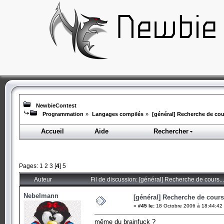
NewbieContest
Programmation
»
Langages compilés
»
[général] Recherche de cour
Accueil
Aide
Rechercher
Pages:
1
2
3
[
4
]
5
Auteur
Fil de discussion: [général] Recherche de cours..
Nebelmann
[général] Recherche de cours.
«
#45 le:
18 Octobre 2006 à 18:44:42
même du brainfuck ?