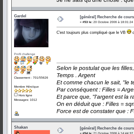
Gardel
[général] Recherche de cours.
«
#53 le:
20 Octobre 2006 à 18:01:24
C'est toujours plus compliqué que le VB
d
Profil challenge
Selon le postulat que les fille
Temps . Argent
Classement : 701/55626
Et comme chacun le sait, "le t
Membre Héroïque
Par conséquent : Filles = Arge
Hors ligne
Et parce que, "l'argent est la 
Messages: 1012
On en déduit que : Filles = sqr
Force est de constater que : F
Shakan
[général] Recherche de cours.
«
#54 le:
21 Octobre 2006 à 14:44:37