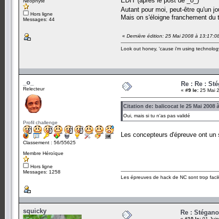
EDIT (après le post de _o_)
Néophyte
Autant pour moi, peut-être qu'un j
Hors ligne
Mais on s'éloigne franchement du t
Messages: 44
«
Dernière édition: 25 Mai 2008 à 13:17:08
Look out honey, 'cause i'm using technolog
_o_
Re : Re : St
Relecteur
«
#9 le:
25 Mai 2
Citation de: balicocat le 25 Mai 2008 
Oui, mais si tu n'as pas validé
Profil challenge
Les concepteurs d'épreuve ont un st
Classement : 56/55625
Membre Héroïque
Hors ligne
Messages: 1258
Les épreuves de hack de NC sont trop facil
squicky
Re : Stégano
«
#10 le:
01 Juin