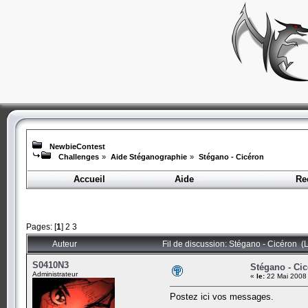
NewbieContest
Challenges
»
Aide Stéganographie
»
Stégano - Cicéron
Accueil
Aide
Re
Pages: [
1
]
2
3
Auteur
Fil de discussion: Stégano - Cicéron (
S0410N3
Stégano - Ci
Administrateur
«
le:
22 Mai 2008 
Postez ici vos messages.