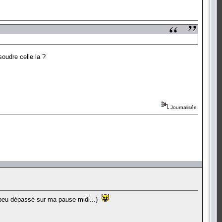
oudre celle la ?
Journalisée
n peu dépassé sur ma pause midi...)