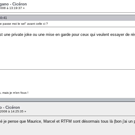
égano - Cicéron
008 à 13:19:37 »
50:41
 passe moi le sel" avant celle ci ?
est une private joke ou une mise en garde pour ceux qui veulent essayer de rés
, mais je m'en fous !
o - Cicéron
2008 à 14:25:35 »
ïté je pense que Maurice, Marcel et RTFM sont désormais tous là (bon j'ai u