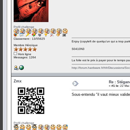
Profil challenge
Classement : 13/55625
Enjoy (copyleft de quelqu'un qui a trop parl
Membre Héroïque
S0410N3
Hors ligne
-------------------------------------------------------------------
Messages: 1264
La folie est le prix à payer pour le temps pa
-------------------------------------------------------------------
http://forum.hardware.fr/hfr/Discussions/So
Zmx
Re : Stégan
«
#1 le:
22 Mai 
Sous-entendu "il vaut mieux valide
Profil challenge