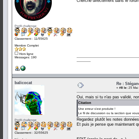
Cherche directement dans le forum
Profil challenge
Classement : 11/55625
Membre Complet
Hors ligne
Messages: 190
---------------
balicocat
Re : Stégan
«
#8 le:
25 Mai 
Oui, mais si tu n'as pas validé, n
Citation
Une erreur s'est produite !
Le fil de discussion ou la section que vou
Regardez plutôt les notes données 
Profil challenge
Et puis je pense que maintenant qu
Classement : 32/55625