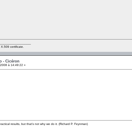
__________________
 X.509 certificate.
o - Cicéron
2008 à 14:49:22 »
ractical results, but that's not why we do it. (Richard P. Feynman)