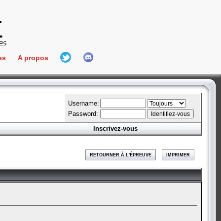
es
A propos
L'équipe
e Connect
Hall Of Fame
Username:
Password:
Inscrivez-vous
aires
ment
RETOURNER À L'ÉPREUVE
IMPRIMER
es
bateur