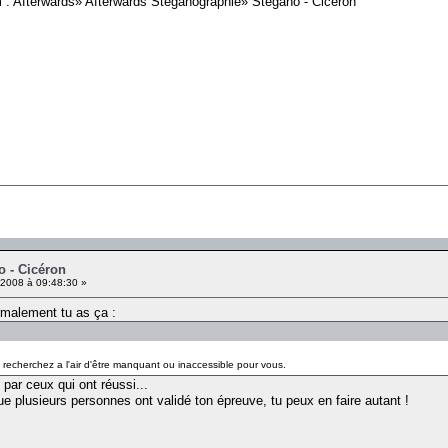
 : Afterwards» Afterwards Stéganographie» Stégano - Cicéron
o - Cicéron
2008 à 09:48:30 »
ormalement tu as ça :
s recherchez a l'air d'être manquant ou inaccessible pour vous.
par ceux qui ont réussi...
e plusieurs personnes ont validé ton épreuve, tu peux en faire autant !