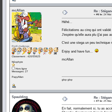
mcAllan
Re : Stégan
«
#6 le:
24 Mai 
Héhé...
Félicitations au cinq qui ont validé
J'espère qu'elle aura plu (j'ai pas
C'est une stega un peu technique m
Profil challenge
Enjoy and have fun...
Classement : 420/55625
mcAllan
Néophyte
Hors ligne
Messages: 27
PapyAllan
glop glop
Spaulding
Re : Stégan
«
#7 le:
25 Mai 
En fait, normalement si, tu as acc