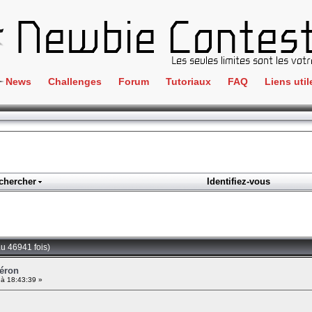
News
Challenges
Forum
Tutoriaux
FAQ
Liens util
Crackme
IRC
ClientSide
Newbi
Cryptographie
Liens
Forensics
chercher
Identifiez-vous
Parten
Hacking
Régle
Logique
Goodi
Programmation
Lu 46941 fois)
L'incu
Stéganographie
céron
à 18:43:39 »
Wargame
Tous les challenges