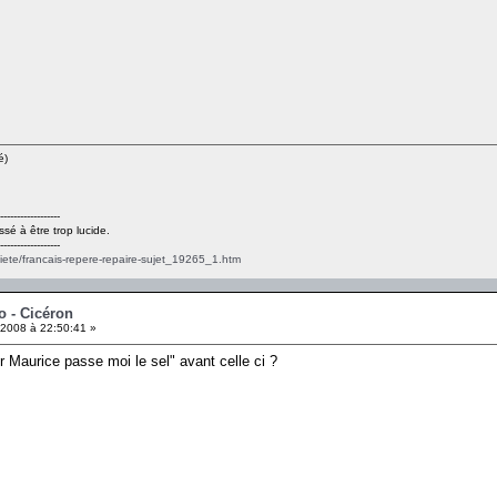
é)
------------------
ssé à être trop lucide.
------------------
ciete/francais-repere-repaire-sujet_19265_1.htm
o - Cicéron
2008 à 22:50:41 »
r Maurice passe moi le sel" avant celle ci ?