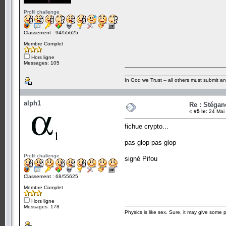
Profil challenge
Classement : 94/55625
Membre Complet
Hors ligne
Messages: 105
_________________________________
In God we Trust -- all others must submit an
alph1
Re : Stégan
«
#5 le:
24 Mai 
fichue crypto...
pas glop pas glop
Profil challenge
signé Pifou
Classement : 68/55625
Membre Complet
Hors ligne
Messages: 178
Physics is like sex. Sure, it may give some p