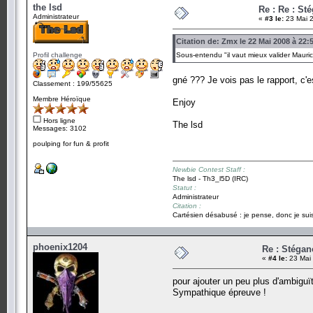
the lsd
Re : Re : St
Administrateur
«
#3 le:
23 Mai 2
Citation de: Zmx le 22 Mai 2008 à 22:
Profil challenge
Sous-entendu "il vaut mieux valider Maurice
gné ??? Je vois pas le rapport, c'
Classement : 199/55625
Membre Héroïque
Enjoy
Hors ligne
The lsd
Messages: 3102
poulping for fun & profit
Newbie Contest Staff :
The lsd - Th3_l5D (IRC)
Statut :
Administrateur
Citation :
Cartésien désabusé : je pense, donc je suis
phoenix1204
Re : Stégan
«
#4 le:
23 Mai 
pour ajouter un peu plus d'ambigu
Sympathique épreuve !