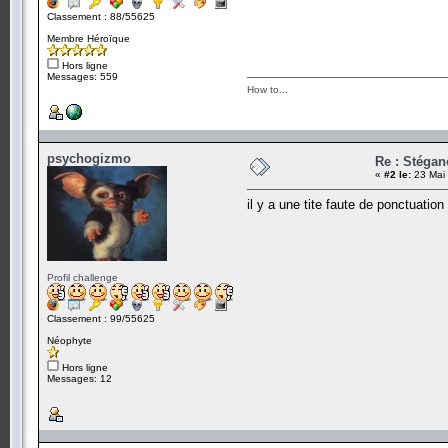
Classement : 88/55625
Membre Héroïque
Hors ligne
Messages: 559
How to...
psychogizmo
Re : Stégan
«
#2 le:
23 Mai 
il y a une tite faute de ponctuation
Profil challenge
Classement : 99/55625
Néophyte
Hors ligne
Messages: 12