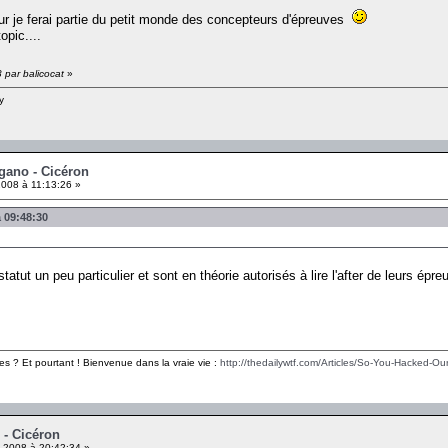
our je ferai partie du petit monde des concepteurs d'épreuves
opic....
 par balicocat
»
y
égano - Cicéron
008 à 11:13:26 »
à 09:48:30
atut un peu particulier et sont en théorie autorisés à lire l'after de leurs é
es ? Et pourtant ! Bienvenue dans la vraie vie :
http://thedailywtf.com/Articles/So-You-Hacked-Our
 - Cicéron
 2008 à 20:42:34 »