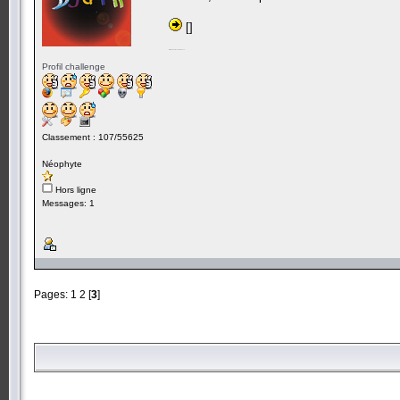
[]
Elle me rend fou cette épreuve...
Profil challenge
Classement : 107/55625
Néophyte
Hors ligne
Messages: 1
Pages:
1
2
[
3
]