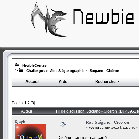
NewbieContest
Challenges
»
Aide Stéganographie
»
Stégano - Cicéron
Accueil
Aide
Rechercher
Pages:
1
2
[
3
]
Auteur
Fil de discussion: Stégano - Cicéron (Lu 46951 f
Djayk
Re : Stégano - Cicéron
«
#30 le:
12 Juin 2013 à 11:30:49 »
Cicéron, ce n'est pas carré.