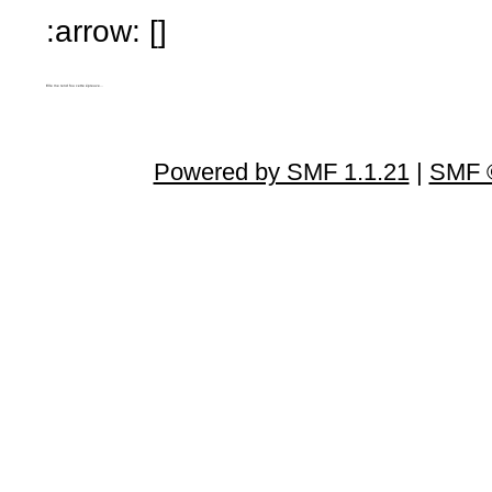
:arrow: []
Elle me rend fou cette épreuve...
Powered by SMF 1.1.21
|
SMF ©