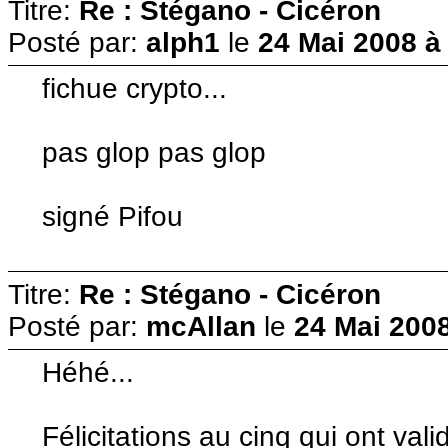
Titre:
Re : Stégano - Cicéron
Posté par:
alph1
le
24 Mai 2008 à
fichue crypto...
pas glop pas glop
signé Pifou
Titre:
Re : Stégano - Cicéron
Posté par:
mcAllan
le
24 Mai 2008
Héhé...
Félicitations au cinq qui ont val