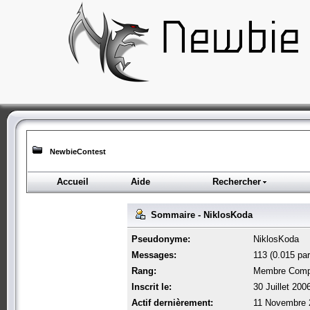
NewbieContest
Accueil
Aide
Rechercher
Sommaire - NiklosKoda
Pseudonyme:
NiklosKoda
Messages:
113 (0.015 par
Rang:
Membre Comp
Inscrit le:
30 Juillet 200
Actif dernièrement:
11 Novembre 