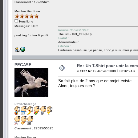
Classement : 199/55625
Membre Héroïque
Hors ligne
Messages: 3102
Newbie Contest Staff :
The lsd - Th3_l5D (IRC)
poulping for fun & profit
Statut :
Administrateur
Citation :
Cartésien désabusé : je pense, donc je suis, mais je m'e
PEGASE
Re : Un T-Shirt pour unir la co
«
#127 le:
12 Janvier 2008 à 03:32:24 »
Sa fait plus de 2 ans que ce projet existe...
Alors, toujours rien ?
Profil challenge
Classement : 29595/55625
Membre Senior