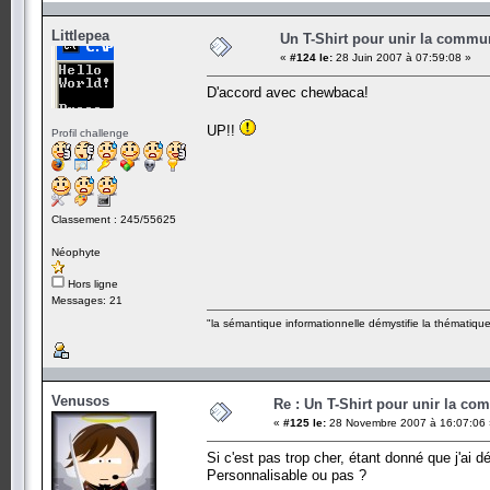
Littlepea
Un T-Shirt pour unir la commu
«
#124 le:
28 Juin 2007 à 07:59:08 »
D'accord avec chewbaca!
UP!!
Profil challenge
Classement : 245/55625
Néophyte
Hors ligne
Messages: 21
"la sémantique informationnelle démystifie la thématiq
Venusos
Re : Un T-Shirt pour unir la co
«
#125 le:
28 Novembre 2007 à 16:07:06 
Si c'est pas trop cher, étant donné que j'ai dé
Personnalisable ou pas ?