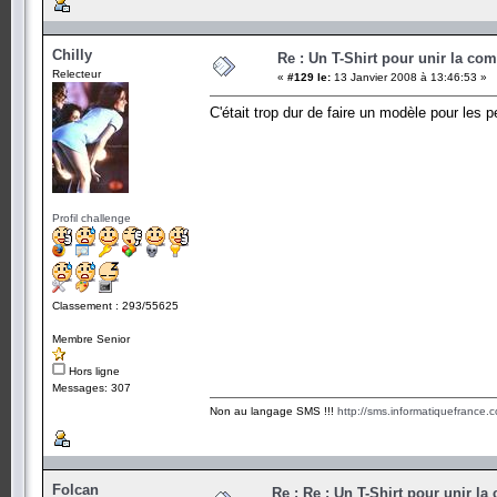
Chilly
Re : Un T-Shirt pour unir la co
Relecteur
«
#129 le:
13 Janvier 2008 à 13:46:53 »
C'était trop dur de faire un modèle pour les 
Profil challenge
Classement : 293/55625
Membre Senior
Hors ligne
Messages: 307
Non au langage SMS !!!
http://sms.informatiquefrance.
Folcan
Re : Re : Un T-Shirt pour unir l