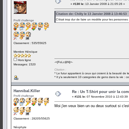
«
#130 le:
13 Janvier 2008 à 21:05:26 »
Citation de: Chilly le 13 Janvier 2008 à 13:46:53
C'était trop dur de faire un modèle pour les personnes
Profil challenge
Classement : 535/55625
Membre Héroïque
Hors ligne
-=[FoLc@N]=-
Messages: 1520
Citation :
* Le futur appartient à ceux qui croient à la beauté de 
* Il y'a seulement 10 categories de gens dans la vie : ce
Hannibal.Killer
Re : Un T-Shirt pour unir la co
Profil challenge
«
#131 le:
07 Novembre 2010 à 12:43:39 
Moi j'en veux bien un ou deux surtout si c'es
Classement : 28205/55625
Néophyte