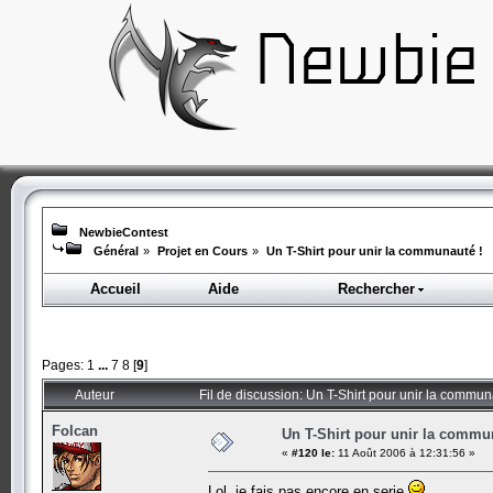
NewbieContest
Général
»
Projet en Cours
»
Un T-Shirt pour unir la communauté !
Accueil
Aide
Rechercher
Pages:
1
...
7
8
[
9
]
Auteur
Fil de discussion: Un T-Shirt pour unir la commun
Folcan
Un T-Shirt pour unir la commu
«
#120 le:
11 Août 2006 à 12:31:56 »
Lol, je fais pas encore en serie