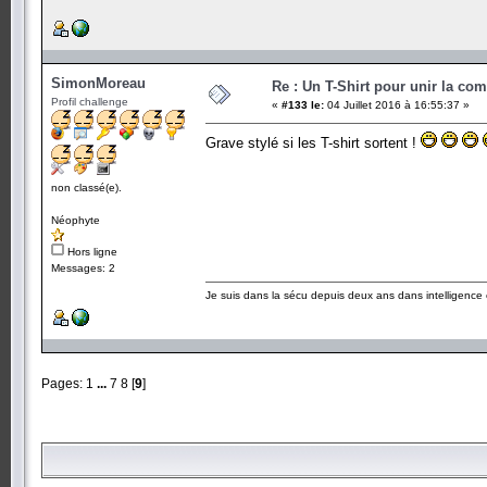
SimonMoreau
Re : Un T-Shirt pour unir la co
Profil challenge
«
#133 le:
04 Juillet 2016 à 16:55:37 »
Grave stylé si les T-shirt sortent !
non classé(e).
Néophyte
Hors ligne
Messages: 2
Je suis dans la sécu depuis deux ans dans intelligenc
Pages:
1
...
7
8
[
9
]