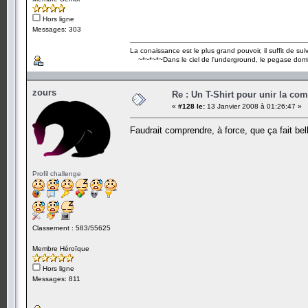
Hors ligne
Messages: 303
La conaissance est le plus grand pouvoir, il suffit de suivr
~*~*~*~Dans le ciel de l'underground, le pegase dom
zours
Re : Un T-Shirt pour unir la co
«
#128 le:
13 Janvier 2008 à 01:26:47 »
Faudrait comprendre, à force, que ça fait be
Profil challenge
Classement : 583/55625
Membre Héroïque
Hors ligne
Messages: 811