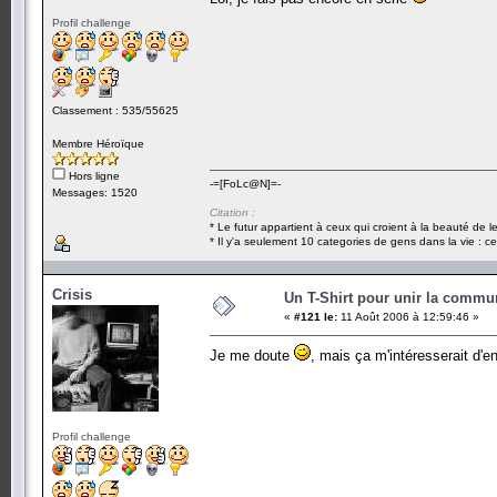
Profil challenge
Classement : 535/55625
Membre Héroïque
Hors ligne
-=[FoLc@N]=-
Messages: 1520
Citation :
* Le futur appartient à ceux qui croient à la beauté de 
* Il y'a seulement 10 categories de gens dans la vie : ce
Crisis
Un T-Shirt pour unir la commu
«
#121 le:
11 Août 2006 à 12:59:46 »
Je me doute
, mais ça m'intéresserait d
Profil challenge