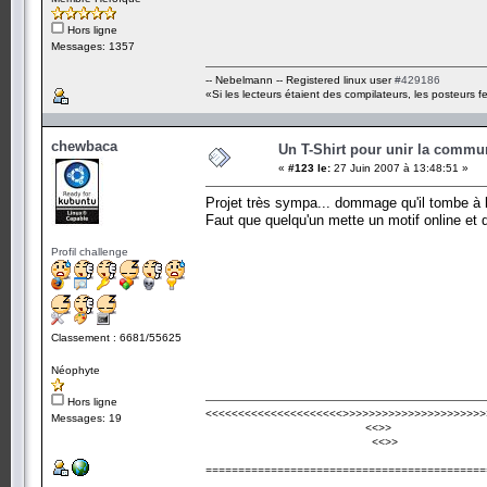
Hors ligne
Messages: 1357
-- Nebelmann -- Registered linux user
#429186
«Si les lecteurs étaient des compilateurs, les posteurs fe
chewbaca
Un T-Shirt pour unir la commu
«
#123 le:
27 Juin 2007 à 13:48:51 »
Projet très sympa... dommage qu'il tombe à l'
Faut que quelqu'un mette un motif online et 
Profil challenge
Classement : 6681/55625
Néophyte
Hors ligne
<<<<<<<<<<<<<<<<<<<<<
>>>>>>>>>>>>>>>>>>>>>>
Messages: 19
<<
>>
<<
>>
===========================================