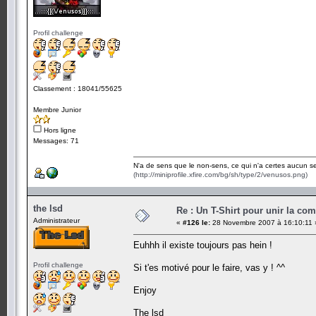
Profil challenge
Classement : 18041/55625
Membre Junior
Hors ligne
Messages: 71
N'a de sens que le non-sens, ce qui n'a certes aucun se
(http://miniprofile.xfire.com/bg/sh/type/2/venusos.png)
the lsd
Re : Un T-Shirt pour unir la co
Administrateur
«
#126 le:
28 Novembre 2007 à 16:10:11 
Euhhh il existe toujours pas hein !
Profil challenge
Si t'es motivé pour le faire, vas y ! ^^
Enjoy
The lsd