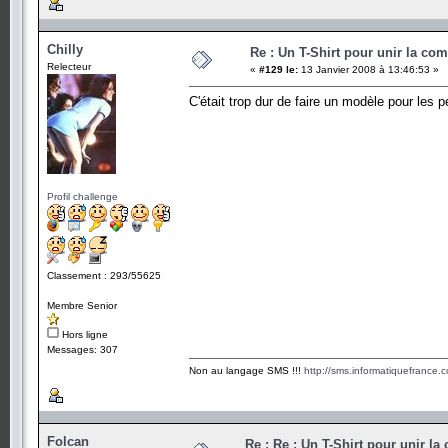
Chilly
Re : Un T-Shirt pour unir la co
Relecteur
«
#129 le:
13 Janvier 2008 à 13:46:53 »
C'était trop dur de faire un modèle pour les 
Profil challenge
Classement : 293/55625
Membre Senior
Hors ligne
Messages: 307
Non au langage SMS !!!
http://sms.informatiquefrance.
Folcan
Re : Re : Un T-Shirt pour unir l