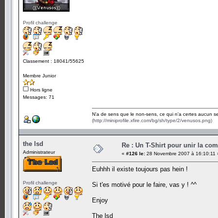
Profil challenge
Classement : 18041/55625
Membre Junior
Hors ligne
Messages: 71
N'a de sens que le non-sens, ce qui n'a certes aucun se
(http://miniprofile.xfire.com/bg/sh/type/2/venusos.png)
the lsd
Re : Un T-Shirt pour unir la co
Administrateur
«
#126 le:
28 Novembre 2007 à 16:10:11 
Euhhh il existe toujours pas hein !
Profil challenge
Si t'es motivé pour le faire, vas y ! ^^
Enjoy
The lsd