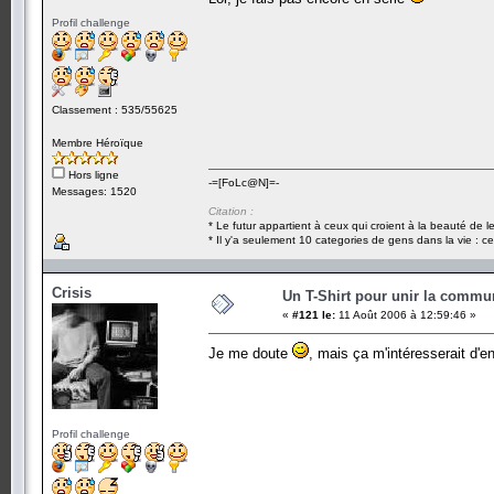
Profil challenge
Classement : 535/55625
Membre Héroïque
Hors ligne
-=[FoLc@N]=-
Messages: 1520
Citation :
* Le futur appartient à ceux qui croient à la beauté de 
* Il y'a seulement 10 categories de gens dans la vie : ce
Crisis
Un T-Shirt pour unir la commu
«
#121 le:
11 Août 2006 à 12:59:46 »
Je me doute
, mais ça m'intéresserait d
Profil challenge