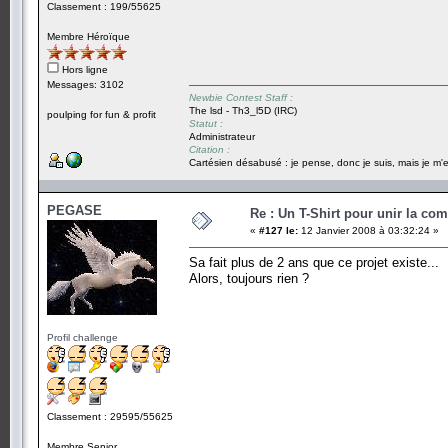
Classement : 199/55625
Membre Héroïque
Hors ligne
Messages: 3102
Newbie Contest Staff :
The lsd - Th3_l5D (IRC)
poulping for fun & profit
Statut :
Administrateur
Citation :
Cartésien désabusé : je pense, donc je suis, mais je m'e
PEGASE
Re : Un T-Shirt pour unir la co
«
#127 le:
12 Janvier 2008 à 03:32:24 »
Sa fait plus de 2 ans que ce projet existe...
Alors, toujours rien ?
Profil challenge
Classement : 29595/55625
Membre Senior