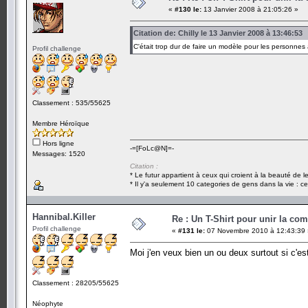
«
#130 le:
13 Janvier 2008 à 21:05:26 »
Citation de: Chilly le 13 Janvier 2008 à 13:46:53
C'était trop dur de faire un modèle pour les personnes
Profil challenge
Classement : 535/55625
Membre Héroïque
Hors ligne
-=[FoLc@N]=-
Messages: 1520
Citation :
* Le futur appartient à ceux qui croient à la beauté de 
* Il y'a seulement 10 categories de gens dans la vie : ce
Hannibal.Killer
Re : Un T-Shirt pour unir la co
Profil challenge
«
#131 le:
07 Novembre 2010 à 12:43:39 
Moi j'en veux bien un ou deux surtout si c'es
Classement : 28205/55625
Néophyte