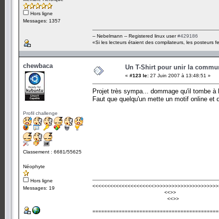
Hors ligne
Messages: 1357
-- Nebelmann -- Registered linux user
#429186
«Si les lecteurs étaient des compilateurs, les posteurs fe
chewbaca
Un T-Shirt pour unir la commu
«
#123 le:
27 Juin 2007 à 13:48:51 »
Projet très sympa... dommage qu'il tombe à l'
Faut que quelqu'un mette un motif online et 
Profil challenge
Classement : 6681/55625
Néophyte
Hors ligne
<<<<<<<<<<<<<<<<<<<<<
>>>>>>>>>>>>>>>>>>>>>>
Messages: 19
<<
>>
<<
>>
===========================================