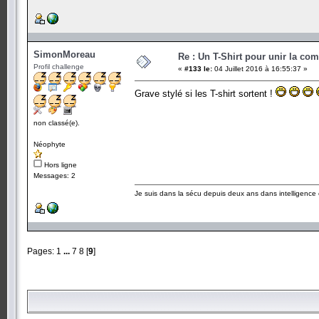
SimonMoreau
Re : Un T-Shirt pour unir la co
Profil challenge
«
#133 le:
04 Juillet 2016 à 16:55:37 »
Grave stylé si les T-shirt sortent !
non classé(e).
Néophyte
Hors ligne
Messages: 2
Je suis dans la sécu depuis deux ans dans intelligenc
Pages:
1
...
7
8
[
9
]