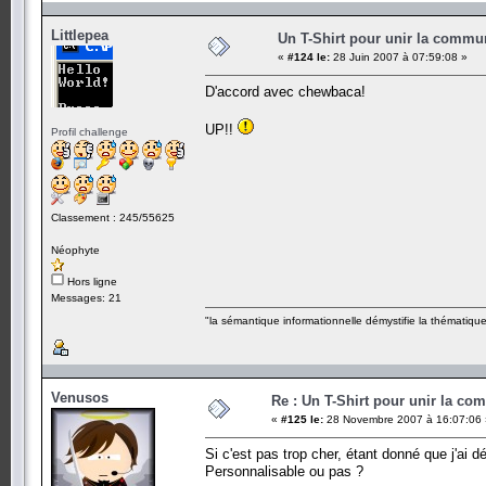
Littlepea
Un T-Shirt pour unir la commu
«
#124 le:
28 Juin 2007 à 07:59:08 »
D'accord avec chewbaca!
UP!!
Profil challenge
Classement : 245/55625
Néophyte
Hors ligne
Messages: 21
"la sémantique informationnelle démystifie la thématiq
Venusos
Re : Un T-Shirt pour unir la co
«
#125 le:
28 Novembre 2007 à 16:07:06 
Si c'est pas trop cher, étant donné que j'ai dé
Personnalisable ou pas ?