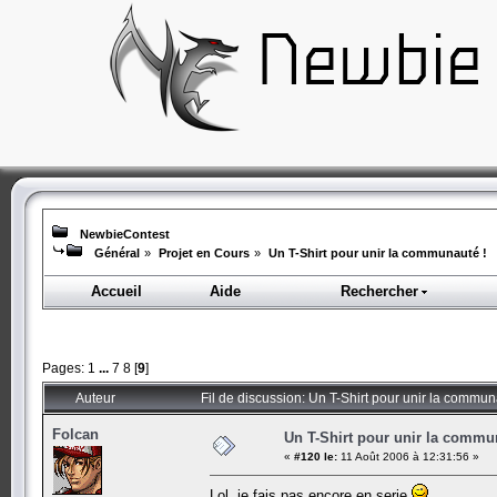
NewbieContest
Général
»
Projet en Cours
»
Un T-Shirt pour unir la communauté !
Accueil
Aide
Rechercher
Pages:
1
...
7
8
[
9
]
Auteur
Fil de discussion: Un T-Shirt pour unir la commun
Folcan
Un T-Shirt pour unir la commu
«
#120 le:
11 Août 2006 à 12:31:56 »
Lol, je fais pas encore en serie