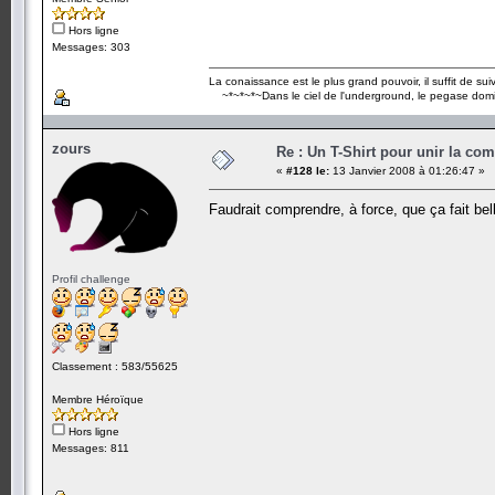
Hors ligne
Messages: 303
La conaissance est le plus grand pouvoir, il suffit de suivr
~*~*~*~Dans le ciel de l'underground, le pegase dom
zours
Re : Un T-Shirt pour unir la co
«
#128 le:
13 Janvier 2008 à 01:26:47 »
Faudrait comprendre, à force, que ça fait be
Profil challenge
Classement : 583/55625
Membre Héroïque
Hors ligne
Messages: 811