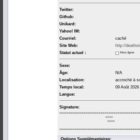
Twitter:
Github:
Unikard:
Yahoo! IM:
Courriel:
caché
Site Web:
http://deathst
Statut actuel :
Hors ligne
Sexe:
Âge:
N/A
Localisation:
accroché à so
Temps local:
09 Août 2026
Langue:
Signature:
<<<<<<<<<<<<<<<<<<<<<
>>>>>>>>>>>>>>>>>>>>>>
<<
>>
<<
>>
===========================================
Options Supplémentaires: