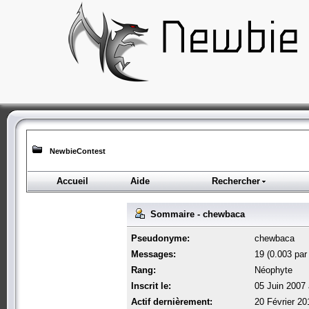
NewbieContest
Accueil
Aide
Rechercher
Sommaire - chewbaca
Pseudonyme:
chewbaca
Messages:
19 (0.003 par 
Rang:
Néophyte
Inscrit le:
05 Juin 2007 
Actif dernièrement:
20 Février 20