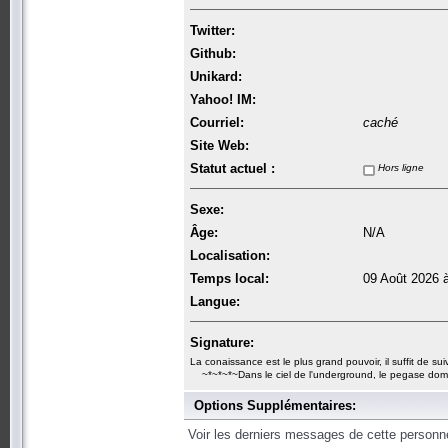
Twitter:
Github:
Unikard:
Yahoo! IM:
Courriel:
caché
Site Web:
Statut actuel :
Hors ligne
Sexe:
Âge:
N/A
Localisation:
Temps local:
09 Août 2026 
Langue:
Signature:
La conaissance est le plus grand pouvoir, il suffit de suivr
~*~*~*~Dans le ciel de l'underground, le pegase dom
Options Supplémentaires:
Voir les derniers messages de cette personn