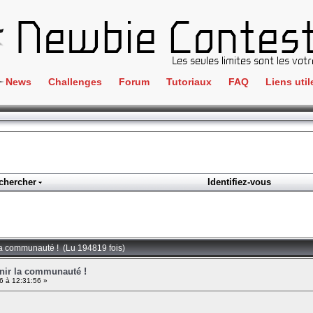
News
Challenges
Forum
Tutoriaux
FAQ
Liens util
Crackme
IRC
ClientSide
Newbi
Cryptographie
Liens
Forensics
chercher
Identifiez-vous
Parten
Hacking
Régle
Logique
Goodi
Programmation
 la communauté ! (Lu 194819 fois)
L'incu
Stéganographie
unir la communauté !
6 à 12:31:56 »
Wargame
Tous les challenges