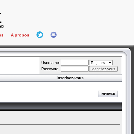
es
A propos
L'équipe
e Connect
Hall Of Fame
Username:
Password:
Inscrivez-vous
aires
ment
IMPRIMER
es
bateur