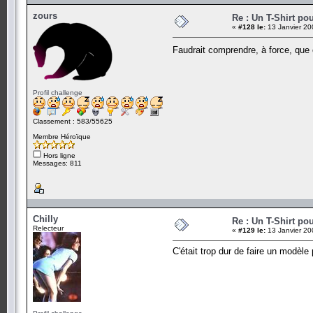
zours
Re : Un T-Shirt po
«
#128 le:
13 Janvier 20
Faudrait comprendre, à force, que 
Profil challenge
Classement : 583/55625
Membre Héroïque
Hors ligne
Messages: 811
Chilly
Re : Un T-Shirt po
Relecteur
«
#129 le:
13 Janvier 20
C'était trop dur de faire un modèle