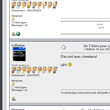
Profil challenge
Classement : 6681/55625
Néophyte
<<<<<<<<<<<<<<<<<<<<<
>>>>>>>>>>>>
Hors ligne
<<
>>
Messages: 19
<<
>>
=================================
Littlepea
Un T-Shirt pour 
«
#124 le:
28 Juin 200
D'accord avec chewbaca!
UP!!
Profil challenge
Classement : 245/55625
Néophyte
Hors ligne
Messages: 21
"la sémantique informationnelle démystifi
Venusos