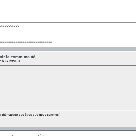
>>>>>>>>>>>
=============================
unir la communauté !
7 à 07:59:08 »
e la thématique des êtres que nous sommes"