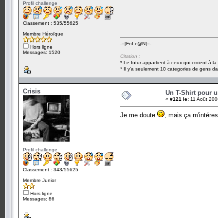
Profil challenge
Classement : 535/55625
Membre Héroïque
-=[FoLc@N]=-
Hors ligne
Messages: 1520
Citation :
* Le futur appartient à ceux qui croient à l
* Il y'a seulement 10 categories de gens dan
Crisis
Un T-Shirt pour 
«
#121 le:
11 Août 200
Je me doute
, mais ça m'intére
Profil challenge
Classement : 343/55625
Membre Junior
Hors ligne
Messages: 86