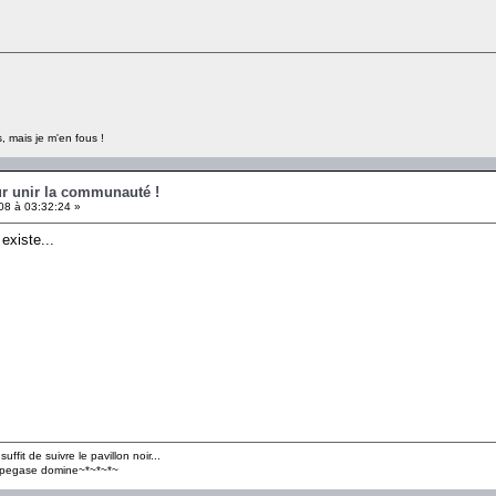
, mais je m'en fous !
ur unir la communauté !
08 à 03:32:24 »
existe...
ffit de suivre le pavillon noir...
e pegase domine~*~*~*~