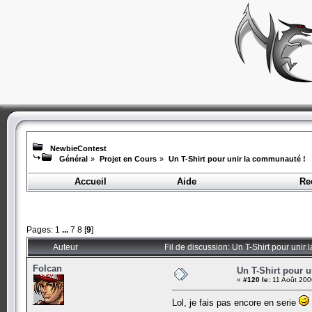
NewbieContest
Général
»
Projet en Cours
»
Un T-Shirt pour unir la communauté !
Accueil
Aide
Re
Pages:
1
...
7
8
[
9
]
Auteur
Fil de discussion: Un T-Shirt pour unir
Folcan
Un T-Shirt pour 
«
#120 le:
11 Août 200
Lol, je fais pas encore en serie