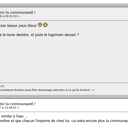
unir la communauté !
6 à 09:31:02 »
t ses beaux yeux bleus
 le texte derrière, et juste le logo/nom devant ?
186
s posteurs feraient peut-être davantage attention à ce qu'ils écrivent...»
unir la communauté !
7 à 13:48:51 »
 tombe à l'eau ...
online et que chacun l'imprime de chez lui, ca unira encore plus la communaut