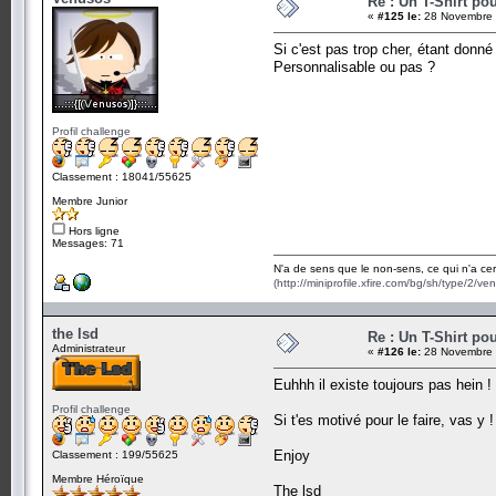
Re : Un T-Shirt po
«
#125 le:
28 Novembre 
Si c'est pas trop cher, étant donné 
Personnalisable ou pas ?
Profil challenge
Classement : 18041/55625
Membre Junior
Hors ligne
Messages: 71
N'a de sens que le non-sens, ce qui n'a cer
(http://miniprofile.xfire.com/bg/sh/type/2/v
the lsd
Re : Un T-Shirt po
Administrateur
«
#126 le:
28 Novembre 
Euhhh il existe toujours pas hein !
Profil challenge
Si t'es motivé pour le faire, vas y !
Enjoy
Classement : 199/55625
Membre Héroïque
The lsd