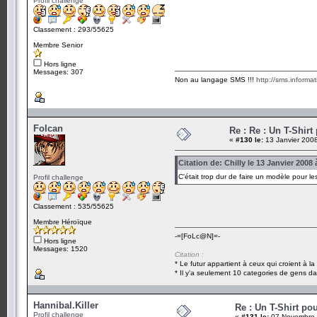
Profil challenge
Classement : 293/55625
Membre Senior
Hors ligne
Messages: 307
Non au langage SMS !!!
http://sms.informa
Folcan
Re : Re : Un T-Shir
«
#130 le:
13 Janvier 2008
Citation de: Chilly le 13 Janvier 2008 
C'était trop dur de faire un modèle pour 
Profil challenge
Classement : 535/55625
Membre Héroïque
-=[FoLc@N]=-
Hors ligne
Messages: 1520
Citation :
* Le futur appartient à ceux qui croient à l
* Il y'a seulement 10 categories de gens dan
Hannibal.Killer
Re : Un T-Shirt po
Profil challenge
«
#131 le:
07 Novembre 