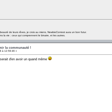
a beauté de leurs rêves, je crois au miens, NewbieContest aura un bon futur.
s la vie : ceux qui comprennent le binaire, et les autres.
unir la communauté !
6 à 12:59:46 »
sserait d'en avoir un quand même