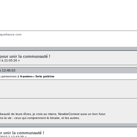
tiquefrance.com
t pour unir la communauté !
 à 21:05:26 »
à 13:46:53
les personnes à
6 pattes...
forte poitrine
a beauté de leurs rêves, je crois au miens, NewbieContest aura un bon futur.
s la vie : ceux qui comprennent le binaire, et les autres.
ur unir la communauté !
2010 à 12:43:39 »