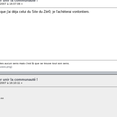
ur unir la communauté !
2007 à 16:07:06 »
que j'ai déja celui du Site du Zér0, je l'achèterai vonlontiers.
tes aucun sens mais c'est là que se trouve tout son sens.
enusos.png)
ur unir la communauté !
2007 à 16:10:11 »
 ^^