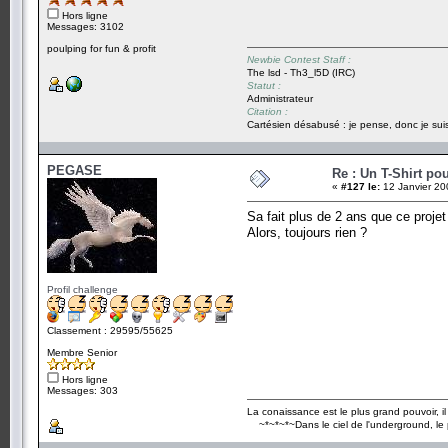
Hors ligne
Messages: 3102
poulping for fun & profit
Newbie Contest Staff :
The lsd - Th3_l5D (IRC)
Statut :
Administrateur
Citation :
Cartésien désabusé : je pense, donc je suis
PEGASE
Re : Un T-Shirt po
«
#127 le:
12 Janvier 20
Sa fait plus de 2 ans que ce projet 
Alors, toujours rien ?
Profil challenge
Classement : 29595/55625
Membre Senior
Hors ligne
Messages: 303
La conaissance est le plus grand pouvoir, il su
~*~*~*~Dans le ciel de l'underground, l