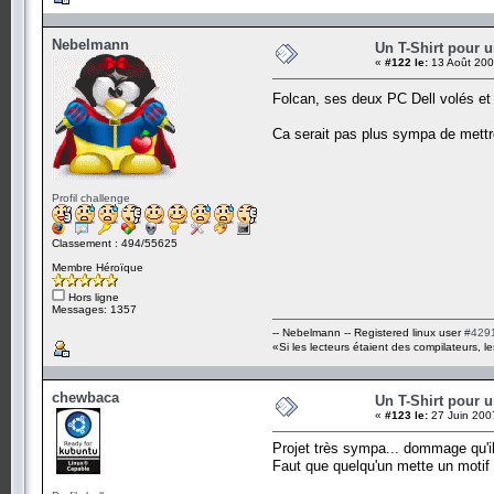
Nebelmann
Un T-Shirt pour 
«
#122 le:
13 Août 200
Folcan, ses deux PC Dell volés e
Ca serait pas plus sympa de mettre
Profil challenge
Classement : 494/55625
Membre Héroïque
Hors ligne
Messages: 1357
-- Nebelmann -- Registered linux user
#429
«Si les lecteurs étaient des compilateurs, le
chewbaca
Un T-Shirt pour 
«
#123 le:
27 Juin 200
Projet très sympa... dommage qu'il
Faut que quelqu'un mette un motif 