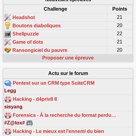
Challenge
Points
21
Headshot
20
Boutons diaboliques
22
Shellpuzzle
21
Game of dots
20
Ransongiciel du pauvre
Proposer une épreuve
Actu sur le forum
Pentest sur un CRM type SuiteCRM
Legg
Hacking - d4priv8 II
sisyang
Forensics - À la recherche du format perdu…
#Z@tox#
Hacking - Le mieux est l'ennemi du bien