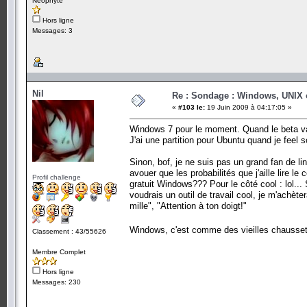
Néophyte
Hors ligne
Messages: 3
Nil
Re : Sondage : Windows, UNIX 
«
#103 le:
19 Juin 2009 à 04:17:05 »
Windows 7 pour le moment. Quand le beta va fin
J'ai une partition pour Ubuntu quand je feel s
Sinon, bof, je ne suis pas un grand fan de lin
avouer que les probabilités que j'aille lire l
Profil challenge
gratuit Windows??? Pour le côté cool : lol...
voudrais un outil de travail cool, je m'achète
mille", "Attention à ton doigt!"
Windows, c'est comme des vieilles chausset
Classement : 43/55626
Membre Complet
Hors ligne
Messages: 230