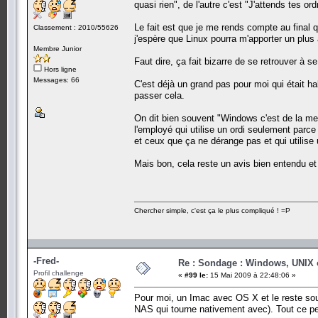
quasi rien", de l'autre c'est "J'attends tes ord
Le fait est que je me rends compte au final q
Classement : 2010/55626
j'espère que Linux pourra m'apporter un plus 
Membre Junior
Faut dire, ça fait bizarre de se retrouver à
Hors ligne
Messages: 66
C'est déjà un grand pas pour moi qui était hab
passer cela.
On dit bien souvent "Windows c'est de la mer
l'employé qui utilise un ordi seulement parce 
et ceux que ça ne dérange pas et qui utilise 
Mais bon, cela reste un avis bien entendu et
Chercher simple, c'est ça le plus compliqué ! =P
-Fred-
Re : Sondage : Windows, UNIX 
Profil challenge
«
#99 le:
15 Mai 2009 à 22:48:06 »
Pour moi, un Imac avec OS X et le reste so
NAS qui tourne nativement avec). Tout ce pe