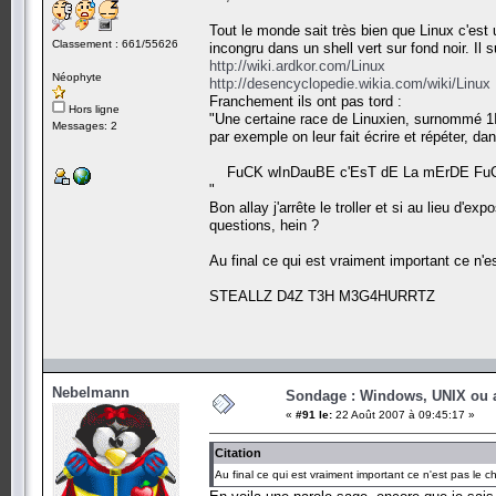
Tout le monde sait très bien que Linux c'es
Classement : 661/55626
incongru dans un shell vert sur fond noir. Il s
http://wiki.ardkor.com/Linux
Néophyte
http://desencyclopedie.wikia.com/wiki/Linux
Franchement ils ont pas tord :
Hors ligne
"Une certaine race de Linuxien, surnommé 1I
Messages: 2
par exemple on leur fait écrire et répéter, d
FuCK wInDauBE c'EsT dE La mErDE FuCK
"
Bon allay j'arrête le troller et si au lieu d
questions, hein ?
Au final ce qui est vraiment important ce n'es
STEALLZ D4Z T3H M3G4HURRTZ
Nebelmann
Sondage : Windows, UNIX ou 
«
#91 le:
22 Août 2007 à 09:45:17 »
Citation
Au final ce qui est vraiment important ce n'est pas le cho