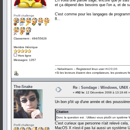
En voila une parole sage, encore que je sais 
et ça dépend des besoins que l'on a, et de sa
C'est comme pour les langages de programma
Profil challenge
8...
Classement : 494/55626
Membre Héroïque
Hors ligne
Messages: 1357
-- Nebelmann -- Registered linux user
#429186
«Si les lecteurs étaient des compilateurs, les posteurs fe
The-Snake
Re : Sondage : Windows, UNIX 
«
#92 le:
12 Décembre 2008 à 13:19:46 »
Un bon p'tit up d'une année et des poussière
Citation
Donc la question est : Utilisez vous plutôt un systèm
C'est curieux que personne n'ait relevé cela
Profil challenge
MacOS X n'est-il pas lui aussi un système U