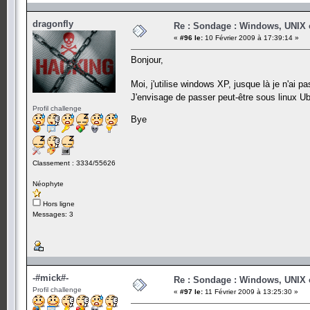
dragonfly
Re : Sondage : Windows, UNIX 
«
#96 le:
10 Février 2009 à 17:39:14 »
Bonjour,
Moi, j'utilise windows XP, jusque là je n'ai 
J'envisage de passer peut-être sous linux
Profil challenge
Bye
Classement : 3334/55626
Néophyte
Hors ligne
Messages: 3
-#mick#-
Re : Sondage : Windows, UNIX 
Profil challenge
«
#97 le:
11 Février 2009 à 13:25:30 »