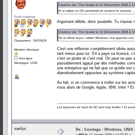
Citation de: The-Snake le 12 Décembre 2008 à 1
Et si utiliser un OS permettait de soutenir le nazisme, ..
Profil challenge
Argument débile, donc poubelle. Tu n'auras m
Citation de: The-Snake le 12 Décembre 2008 à 1
De la même façon, utiliser Windows c'est apporter une 
Classement : 56/55626
C'est une réflexion complètement idiote auss
Membre Héroïque
tant mieux pour lui. S'il a payé sa licence, c
c'est un pirate et c'est mal. On peut ne pas 
Hors ligne
passablement agaçé par des méthodes commerc
Messages: 1258
une entreprise qui ne fait que ce qu'elle est 
diamétralement opposées au système capitali
Au fait, si on commence à troller sur les ac
vous alors de Google, Apple, IBM, Intel ? Et
Les épreuves de hack de NC sont trop faciles ? Et pourt
saelyx
Re : Sondage : Windows, UNIX 
«
#94 le:
12 Janvier 2009 à 14:25:30 »