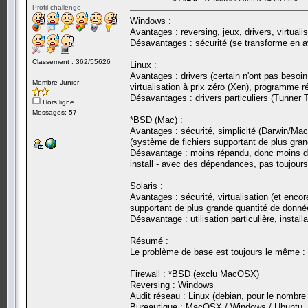
Profil challenge
Windows :
Avantages : reversing, jeux, drivers, virtual
Désavantages : sécurité (se transforme en a
Classement : 362/55626
Linux :
Avantages : drivers (certain n'ont pas besoin 
Membre Junior
virtualisation à prix zéro (Xen), programme 
Désavantages : drivers particuliers (Tunner T
Hors ligne
Messages: 57
*BSD (Mac) :
Avantages : sécurité, simplicité (Darwin/MacOS
(système de fichiers supportant de plus gra
Désavantage : moins répandu, donc moins de
install - avec des dépendances, pas toujours
Solaris :
Avantages : sécurité, virtualisation (et enc
supportant de plus grande quantité de donné
Désavantage : utilisation particulière, instal
Résumé :
Le problème de base est toujours le même : 
Firewall : *BSD (exclu MacOSX)
Reversing : Windows
Audit réseau : Linux (debian, pour le nombre
Bureautique : MacOSX / Windows / Ubuntu