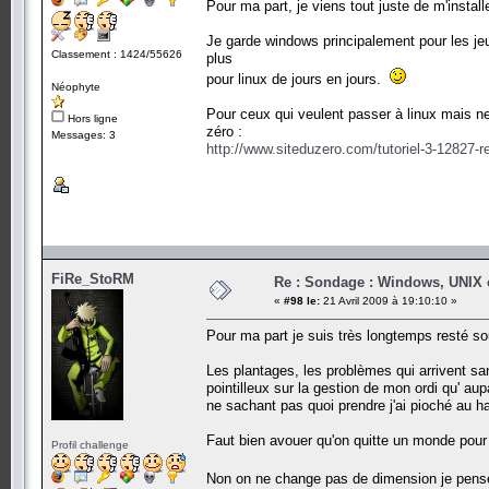
Pour ma part, je viens tout juste de m'instal
Je garde windows principalement pour les jeu
Classement : 1424/55626
plus
pour linux de jours en jours.
Néophyte
Pour ceux qui veulent passer à linux mais ne
Hors ligne
zéro :
Messages: 3
http://www.siteduzero.com/tutoriel-3-12827-r
FiRe_StoRM
Re : Sondage : Windows, UNIX 
«
#98 le:
21 Avril 2009 à 19:10:10 »
Pour ma part je suis très longtemps resté 
Les plantages, les problèmes qui arrivent san
pointilleux sur la gestion de mon ordi qu' au
ne sachant pas quoi prendre j'ai pioché au h
Faut bien avouer qu'on quitte un monde pour un
Profil challenge
Non on ne change pas de dimension je pe