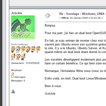
Jctickle
Re : Sondage : Windows, UNIX 
«
#95 le:
20 Janvier 2009 à 01:01:28 »
Bonjour,
Pour ma part, j'ai fais un dual boot OpenSU
En fait, je suis entrain de monter chez moi to
savent pas Ubuntu envoi son système gratuite
Profil challenge
le site. Il y a le Ubuntu, Ubuntu Server, et 
quand même en dual boot étant donné la com
Les sociétés développent évidement plus pour
faire un certain bénéfice; Ce qui bien sûre es
Classement : 3725/55626
Néophyte
Remarque, l'émulateur Wine sous Linux se dév
Hors ligne
Enfin voilà, en bref, Dual boot Linux/Window
Messages: 6
Bien à vous.
Jctickle