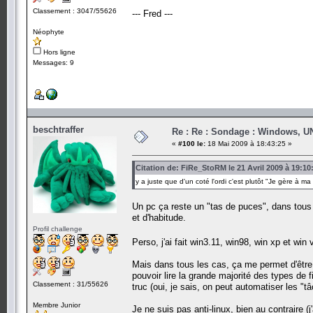
Classement : 3047/55626
--- Fred ---
Néophyte
Hors ligne
Messages: 9
beschtraffer
Re : Re : Sondage : Windows, U
«
#100 le:
18 Mai 2009 à 18:43:25 »
Citation de: FiRe_StoRM le 21 Avril 2009 à 19:10
y a juste que d'un coté l'ordi c'est plutôt "Je gère à ma 
Un pc ça reste un "tas de puces", dans tous 
et d'habitude.
Profil challenge
Perso, j'ai fait win3.11, win98, win xp et win
Mais dans tous les cas, ça me permet d'être 
pouvoir lire la grande majorité des types de 
Classement : 31/55626
truc (oui, je sais, on peut automatiser les "
Membre Junior
Je ne suis pas anti-linux, bien au contraire (j