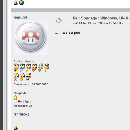
lemulot
Re : Sondage : Windows, UNIX 
«
#104 le:
19 Juin 2009 à 12:54:09 »
... mais sa pue
Profil challenge
Classement : 6176/55626
Néophyte
Hors ligne
Messages: 34
{EPITECH.}