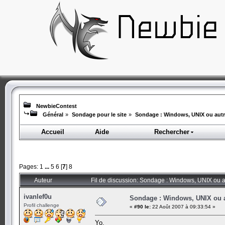
NewbieContest
Général
»
Sondage pour le site
»
Sondage : Windows, UNIX ou aut
Accueil
Aide
Rechercher
Pages:
1
...
5
6
[
7
]
8
Auteur
Fil de discussion: Sondage : Windows, UNIX ou a
ivanlef0u
Sondage : Windows, UNIX ou 
Profil challenge
«
#90 le:
22 Août 2007 à 09:33:54 »
Yo,