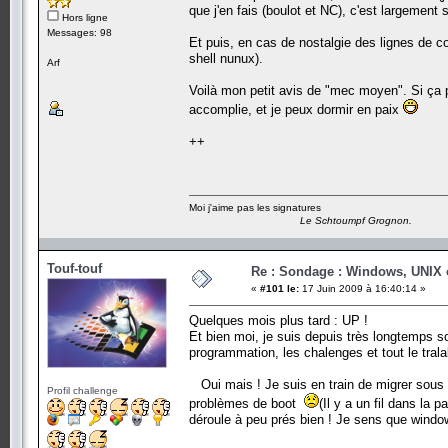
que j'en fais (boulot et NC), c'est largement s
Hors ligne
Messages: 98
Et puis, en cas de nostalgie des lignes de
shell nunux).
Arf
Voilà mon petit avis de "mec moyen". Si ça 
accomplie, et je peux dormir en paix
++
Moi j'aime pas les signatures
Le Schtoumpf Grognon.
Touf-touf
Re : Sondage : Windows, UNIX 
«
#101 le:
17 Juin 2009 à 16:40:14 »
Quelques mois plus tard : UP !
Et bien moi, je suis depuis très longtemps 
programmation, les chalenges et tout le trala
Oui mais ! Je suis en train de migrer sous
Profil challenge
problèmes de boot
(Il y a un fil dans la 
déroule à peu prés bien ! Je sens que window