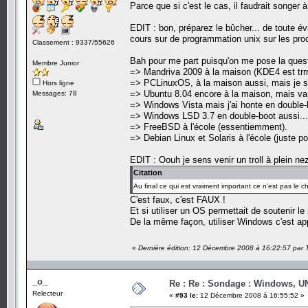
Parce que si c'est le cas, il faudrait songer à
EDIT : bon, préparez le bûcher... de toute 
cours sur de programmation unix sur les pr
Classement : 9337/55626
Bah pour me part puisqu'on me pose la questio
Membre Junior
=> Mandriva 2009 à la maison (KDE4 est trrrè
=> PCLinuxOS, à la maison aussi, mais je sen
Hors ligne
=> Ubuntu 8.04 encore à la maison, mais va f
Messages: 78
=> Windows Vista mais j'ai honte en double-
=> Windows LSD 3.7 en double-boot aussi...
=> FreeBSD à l'école (essentiemment).
=> Debian Linux et Solaris à l'école (juste pou
EDIT : Oouh je sens venir un troll à plein nez
Citation
Au final ce qui est vraiment important ce n'est pas le cho
C'est faux, c'est FAUX !
Et si utiliser un OS permettait de soutenir l
De la même façon, utiliser Windows c'est app
«
Dernière édition: 12 Décembre 2008 à 16:22:57 par
_o_
Re : Re : Sondage : Windows, U
Relecteur
«
#93 le:
12 Décembre 2008 à 16:55:52 »