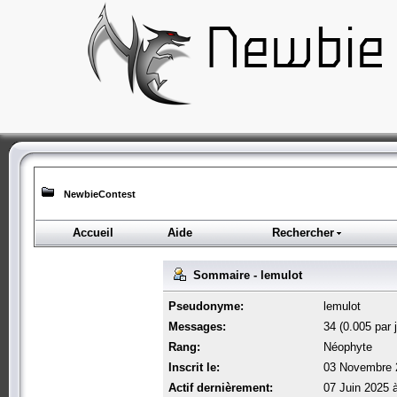
NewbieContest
Accueil
Aide
Rechercher
Sommaire - lemulot
Pseudonyme:
lemulot
Messages:
34 (0.005 par j
Rang:
Néophyte
Inscrit le:
03 Novembre 
Actif dernièrement:
07 Juin 2025 