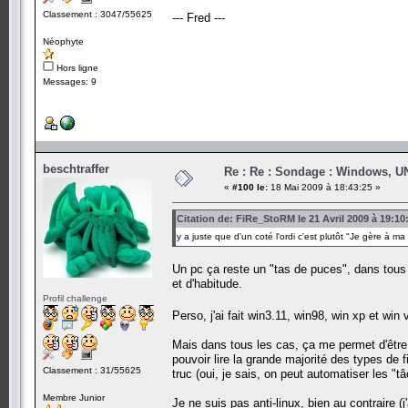
Classement : 3047/55625
--- Fred ---
Néophyte
Hors ligne
Messages: 9
beschtraffer
Re : Re : Sondage : Windows, U
«
#100 le:
18 Mai 2009 à 18:43:25 »
Citation de: FiRe_StoRM le 21 Avril 2009 à 19:10
y a juste que d'un coté l'ordi c'est plutôt "Je gère à ma 
Un pc ça reste un "tas de puces", dans tous 
et d'habitude.
Profil challenge
Perso, j'ai fait win3.11, win98, win xp et win
Mais dans tous les cas, ça me permet d'être 
pouvoir lire la grande majorité des types de 
Classement : 31/55625
truc (oui, je sais, on peut automatiser les "
Membre Junior
Je ne suis pas anti-linux, bien au contraire (j