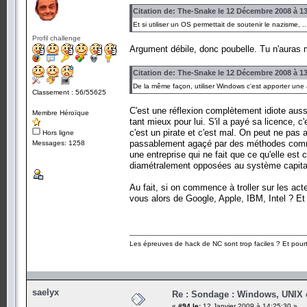
Citation de: The-Snake le 12 Décembre 2008 à 1
Et si utiliser un OS permettait de soutenir le nazisme, ..
Profil challenge
Argument débile, donc poubelle. Tu n'auras m
Citation de: The-Snake le 12 Décembre 2008 à 1
De la même façon, utiliser Windows c'est apporter une 
Classement : 56/55625
C'est une réflexion complètement idiote auss
Membre Héroïque
tant mieux pour lui. S'il a payé sa licence, c
c'est un pirate et c'est mal. On peut ne pas 
Hors ligne
passablement agaçé par des méthodes commerc
Messages: 1258
une entreprise qui ne fait que ce qu'elle est 
diamétralement opposées au système capitali
Au fait, si on commence à troller sur les ac
vous alors de Google, Apple, IBM, Intel ? Et
Les épreuves de hack de NC sont trop faciles ? Et pourt
saelyx
Re : Sondage : Windows, UNIX 
«
#94 le:
12 Janvier 2009 à 14:25:30 »