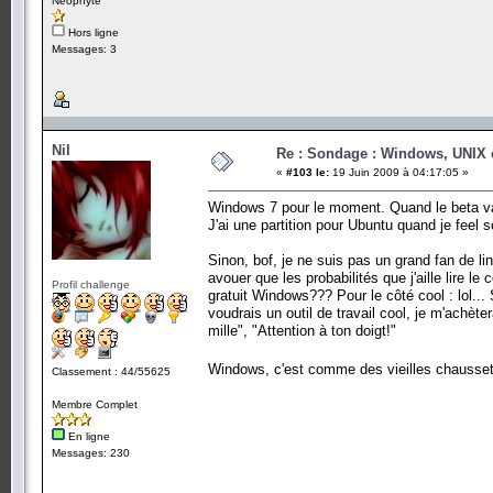
Néophyte
Hors ligne
Messages: 3
Nil
Re : Sondage : Windows, UNIX 
«
#103 le:
19 Juin 2009 à 04:17:05 »
Windows 7 pour le moment. Quand le beta va fin
J'ai une partition pour Ubuntu quand je feel s
Sinon, bof, je ne suis pas un grand fan de lin
avouer que les probabilités que j'aille lire l
Profil challenge
gratuit Windows??? Pour le côté cool : lol...
voudrais un outil de travail cool, je m'achète
mille", "Attention à ton doigt!"
Windows, c'est comme des vieilles chausset
Classement : 44/55625
Membre Complet
En ligne
Messages: 230