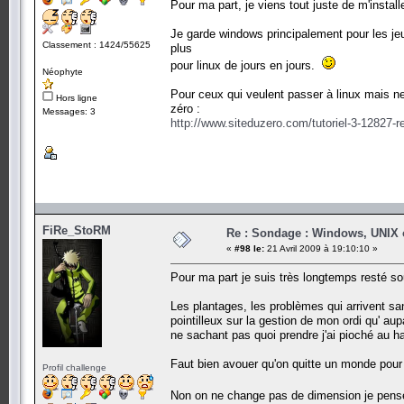
Pour ma part, je viens tout juste de m'instal
Je garde windows principalement pour les jeu
Classement : 1424/55625
plus
pour linux de jours en jours.
Néophyte
Pour ceux qui veulent passer à linux mais ne
Hors ligne
zéro :
Messages: 3
http://www.siteduzero.com/tutoriel-3-12827-r
FiRe_StoRM
Re : Sondage : Windows, UNIX 
«
#98 le:
21 Avril 2009 à 19:10:10 »
Pour ma part je suis très longtemps resté 
Les plantages, les problèmes qui arrivent san
pointilleux sur la gestion de mon ordi qu' au
ne sachant pas quoi prendre j'ai pioché au h
Faut bien avouer qu'on quitte un monde pour un
Profil challenge
Non on ne change pas de dimension je pe