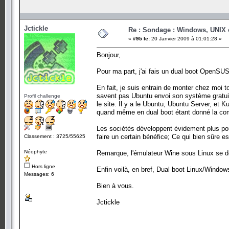
Jctickle
Re : Sondage : Windows, UNIX 
«
#95 le:
20 Janvier 2009 à 01:01:28 »
Bonjour,
Pour ma part, j'ai fais un dual boot OpenSU
En fait, je suis entrain de monter chez moi to
savent pas Ubuntu envoi son système gratuite
Profil challenge
le site. Il y a le Ubuntu, Ubuntu Server, et 
quand même en dual boot étant donné la com
Les sociétés développent évidement plus pour
faire un certain bénéfice; Ce qui bien sûre es
Classement : 3725/55625
Néophyte
Remarque, l'émulateur Wine sous Linux se dév
Hors ligne
Enfin voilà, en bref, Dual boot Linux/Window
Messages: 6
Bien à vous.
Jctickle