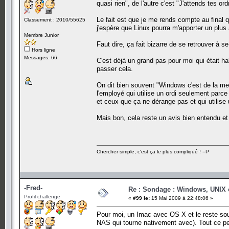
quasi rien", de l'autre c'est "J'attends tes ord
Le fait est que je me rends compte au final q
Classement : 2010/55625
j'espère que Linux pourra m'apporter un plus 
Membre Junior
Faut dire, ça fait bizarre de se retrouver à
Hors ligne
Messages: 66
C'est déjà un grand pas pour moi qui était hab
passer cela.
On dit bien souvent "Windows c'est de la mer
l'employé qui utilise un ordi seulement parce 
et ceux que ça ne dérange pas et qui utilise 
Mais bon, cela reste un avis bien entendu et
Chercher simple, c'est ça le plus compliqué ! =P
-Fred-
Re : Sondage : Windows, UNIX 
Profil challenge
«
#99 le:
15 Mai 2009 à 22:48:06 »
Pour moi, un Imac avec OS X et le reste so
NAS qui tourne nativement avec). Tout ce pe