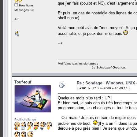
que j'en fais (boulot et NC), c'est largement s
Hors ligne
Messages: 98
Et puis, en cas de nostalgie des lignes de
shell nunux).
Arf
Voilà mon petit avis de "mec moyen". Si ça 
accomplie, et je peux dormir en paix
++
Moi j'aime pas les signatures
Le Schtoumpf Grognon.
Touf-touf
Re : Sondage : Windows, UNIX 
«
#101 le:
17 Juin 2009 à 16:40:14 »
Quelques mois plus tard : UP !
Et bien moi, je suis depuis très longtemps 
programmation, les chalenges et tout le trala
Oui mais ! Je suis en train de migrer sous
Profil challenge
problèmes de boot
(Il y a un fil dans la 
déroule à peu prés bien ! Je sens que window