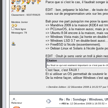
Parce que si c'est le cas, il faudrait songer à
EDIT : bon, préparez le bûcher... de toute 
cours sur de programmation unix sur les pr
Classement : 9337/55625
Bah pour me part puisqu'on me pose la questio
Membre Junior
=> Mandriva 2009 à la maison (KDE4 est trrrè
=> PCLinuxOS, à la maison aussi, mais je sen
Hors ligne
=> Ubuntu 8.04 encore à la maison, mais va f
Messages: 78
=> Windows Vista mais j'ai honte en double-
=> Windows LSD 3.7 en double-boot aussi...
=> FreeBSD à l'école (essentiemment).
=> Debian Linux et Solaris à l'école (juste pou
EDIT : Oouh je sens venir un troll à plein nez
Citation
Au final ce qui est vraiment important ce n'est pas le cho
C'est faux, c'est FAUX !
Et si utiliser un OS permettait de soutenir l
De la même façon, utiliser Windows c'est app
«
Dernière édition: 12 Décembre 2008 à 16:22:57 par
_o_
Re : Re : Sondage : Windows, U
Relecteur
«
#93 le:
12 Décembre 2008 à 16:55:52 »