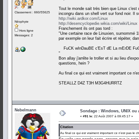
Tout le monde sait très bien que Linux c'es
Classement : 660/55625
incongru dans un shell vert sur fond noir. Il s
http://wiki.ardkor.com/Linux
Néophyte
http://desencyclopedie.wikia.com/wiki/Linux
Franchement ils ont pas tord :
Hors ligne
"Une certaine race de Linuxien, surnommé 1I
Messages: 2
par exemple on leur fait écrire et répéter, d
FuCK wInDauBE c'EsT dE La mErDE FuCK
"
Bon allay j'arrête le troller et si au lieu d
questions, hein ?
Au final ce qui est vraiment important ce n'es
STEALLZ D4Z T3H M3G4HURRTZ
Nebelmann
Sondage : Windows, UNIX ou 
«
#91 le:
22 Août 2007 à 09:45:17 »
Citation
Au final ce qui est vraiment important ce n'est pas le cho