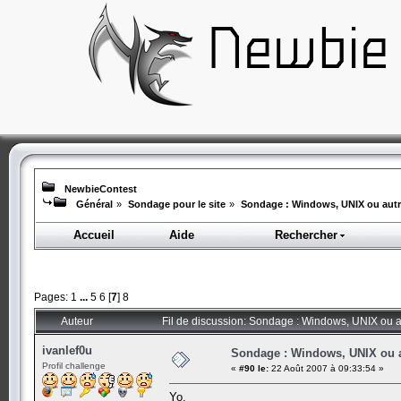
NewbieContest
Général
»
Sondage pour le site
»
Sondage : Windows, UNIX ou aut
Accueil
Aide
Rechercher
Pages:
1
...
5
6
[
7
]
8
Auteur
Fil de discussion: Sondage : Windows, UNIX ou a
ivanlef0u
Sondage : Windows, UNIX ou 
Profil challenge
«
#90 le:
22 Août 2007 à 09:33:54 »
Yo,