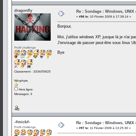
dragonfly
Re : Sondage : Windows, UNIX 
«
#96 le:
10 Février 2009 à 17:39:14 »
Bonjour,
Moi, j'utilise windows XP, jusque là je n'ai 
J'envisage de passer peut-être sous linux
Profil challenge
Bye
Classement : 3334/55625
Néophyte
Hors ligne
Messages: 3
-#mick#-
Re : Sondage : Windows, UNIX 
Profil challenge
«
#97 le:
11 Février 2009 à 13:25:30 »