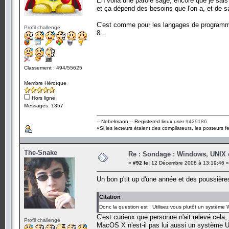
En voila une parole sage, encore que je sais 
et ça dépend des besoins que l'on a, et de sa
C'est comme pour les langages de programma
Profil challenge
8...
Classement : 494/55625
Membre Héroïque
Hors ligne
Messages: 1357
-- Nebelmann -- Registered linux user
#429186
«Si les lecteurs étaient des compilateurs, les posteurs fe
The-Snake
Re : Sondage : Windows, UNIX 
«
#92 le:
12 Décembre 2008 à 13:19:46 »
Un bon p'tit up d'une année et des poussière
Citation
Donc la question est : Utilisez vous plutôt un systèm
C'est curieux que personne n'ait relevé cela
Profil challenge
MacOS X n'est-il pas lui aussi un système U