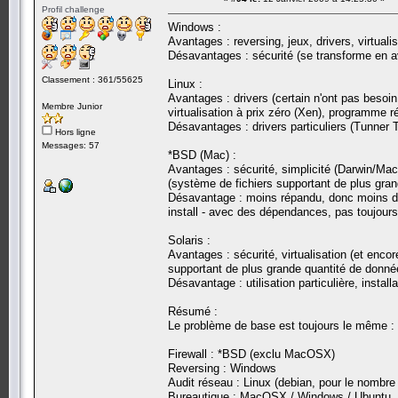
Profil challenge
Windows :
Avantages : reversing, jeux, drivers, virtual
Désavantages : sécurité (se transforme en a
Classement : 361/55625
Linux :
Avantages : drivers (certain n'ont pas besoin 
Membre Junior
virtualisation à prix zéro (Xen), programme 
Désavantages : drivers particuliers (Tunner T
Hors ligne
Messages: 57
*BSD (Mac) :
Avantages : sécurité, simplicité (Darwin/MacOS
(système de fichiers supportant de plus gra
Désavantage : moins répandu, donc moins de
install - avec des dépendances, pas toujours
Solaris :
Avantages : sécurité, virtualisation (et enc
supportant de plus grande quantité de donné
Désavantage : utilisation particulière, instal
Résumé :
Le problème de base est toujours le même : 
Firewall : *BSD (exclu MacOSX)
Reversing : Windows
Audit réseau : Linux (debian, pour le nombre
Bureautique : MacOSX / Windows / Ubuntu