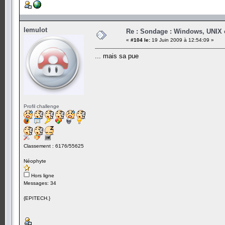
lemulot
Re : Sondage : Windows, UNIX 
«
#104 le:
19 Juin 2009 à 12:54:09 »
... mais sa pue
Profil challenge
Classement : 6176/55625
Néophyte
Hors ligne
Messages: 34
{EPITECH.}