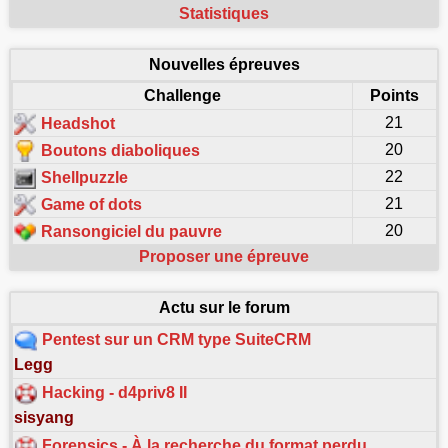
Statistiques
Nouvelles épreuves
Challenge
Points
21
Headshot
20
Boutons diaboliques
22
Shellpuzzle
21
Game of dots
20
Ransongiciel du pauvre
Proposer une épreuve
Actu sur le forum
Pentest sur un CRM type SuiteCRM
Legg
Hacking - d4priv8 II
sisyang
Forensics - À la recherche du format perdu…