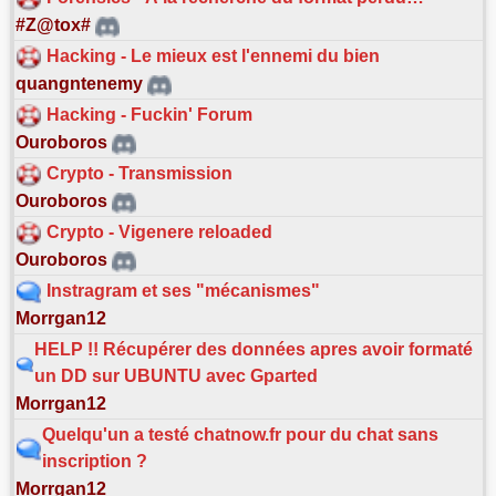
#Z@tox#
Hacking - Le mieux est l'ennemi du bien
quangntenemy
Hacking - Fuckin' Forum
Ouroboros
Crypto - Transmission
Ouroboros
Crypto - Vigenere reloaded
Ouroboros
Instragram et ses "mécanismes"
Morrgan12
HELP !! Récupérer des données apres avoir formaté
un DD sur UBUNTU avec Gparted
Morrgan12
Quelqu'un a testé chatnow.fr pour du chat sans
inscription ?
Morrgan12