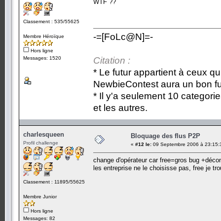
WTF ??
Classement : 535/55625
-=[FoLc@N]=-
Membre Héroïque
Hors ligne
Messages: 1520
Citation :
* Le futur appartient à ceux qu
NewbieContest aura un bon fu
* Il y'a seulement 10 categori
et les autres.
charlesqueen
Bloquage des flus P2P
Profil challenge
«
#12 le:
09 Septembre 2006 à 23:15:
change d'opérateur car free=gros bug +dé
les entreprise ne le choisisse pas, free je t
Classement : 11895/55625
Membre Junior
Hors ligne
Messages: 82