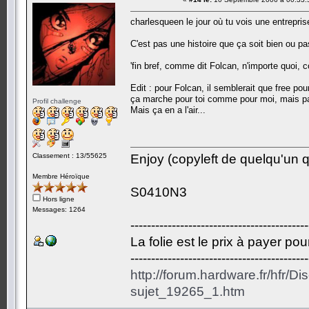
charlesqueen le jour où tu vois une entreprise
C'est pas une histoire que ça soit bien ou pas
'fin bref, comme dit Folcan, n'importe quoi, 
Edit : pour Folcan, il semblerait que free p
ça marche pour toi comme pour moi, mais pas
Profil challenge
Mais ça en a l'air...
Classement : 13/55625
Enjoy (copyleft de quelqu'un qu
Membre Héroïque
S0410N3
Hors ligne
Messages: 1264
-------------------------------------------
La folie est le prix à payer po
-------------------------------------------
http://forum.hardware.fr/hfr/D
sujet_19265_1.htm