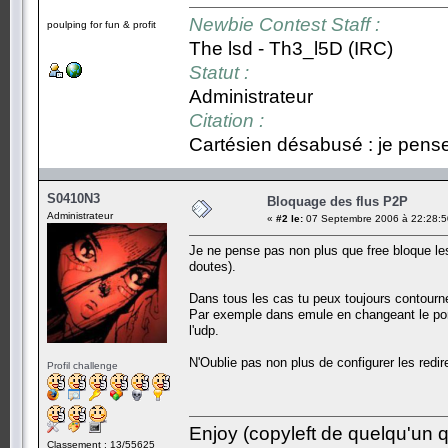
Newbie Contest Staff :
poulping for fun & profit
The lsd - Th3_l5D (IRC)
Statut :
Administrateur
Citation :
Cartésien désabusé : je pense,
S0410N3
Bloquage des flus P2P
Administrateur
«
#2 le:
07 Septembre 2006 à 22:28:5
Je ne pense pas non plus que free bloque les 
doutes).
Dans tous les cas tu peux toujours contourne
Par exemple dans emule en changeant le port
l'udp.
N'Oublie pas non plus de configurer les redir
Profil challenge
Enjoy (copyleft de quelqu'un qu
Classement : 13/55625