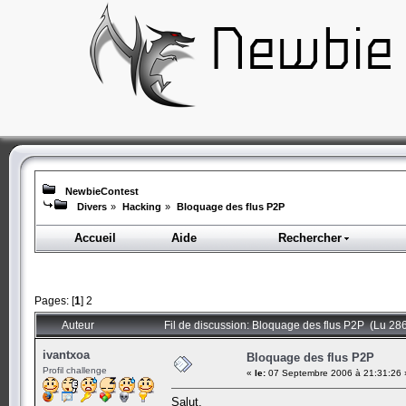
NewbieContest
Divers
»
Hacking
»
Bloquage des flus P2P
Accueil
Aide
Rechercher
Pages: [
1
]
2
Auteur
Fil de discussion: Bloquage des flus P2P (Lu 286
ivantxoa
Bloquage des flus P2P
Profil challenge
«
le:
07 Septembre 2006 à 21:31:26 
Salut,