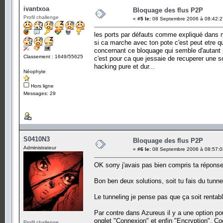
ivantxoa
Bloquage des flus P2P
Profil challenge
«
#5 le:
08 Septembre 2006 à 08:42:2
les ports par défauts comme expliqué dans m
si ca marche avec ton pote c'est peut etre q
concernant ce bloquage qui semble d'autant pl
Classement : 1649/55625
c'est pour ca que jessaie de recuperer une s
hacking pure et dur...
Néophyte
Hors ligne
Messages: 29
S0410N3
Bloquage des flus P2P
Administrateur
«
#6 le:
08 Septembre 2006 à 08:57:0
OK sorry j'avais pas bien compris ta réponse
Bon ben deux solutions, soit tu fais du tunnel
Le tunneling je pense pas que ça soit rentab
Par contre dans Azureus il y a une option pou
onglet "Connexion" et enfin "Encryption". Co
Profil challenge