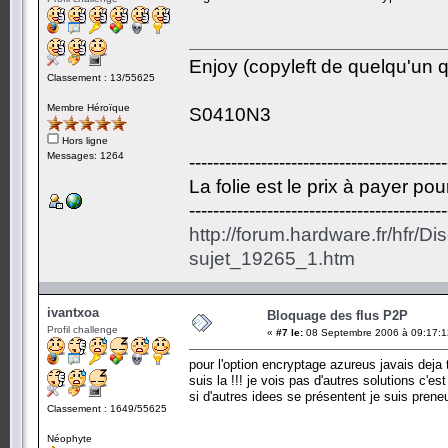
Enjoy (copyleft de quelqu'un qu
Classement : 13/55625
Membre Héroïque
S0410N3
Hors ligne
Messages: 1264
-------------------------------------------
La folie est le prix à payer po
-------------------------------------------
http://forum.hardware.fr/hfr/D
sujet_19265_1.htm
ivantxoa
Bloquage des flus P2P
Profil challenge
«
#7 le:
08 Septembre 2006 à 09:17:1
pour l'option encryptage azureus javais deja 
suis la !!! je vois pas d'autres solutions c'e
si d'autres idees se présentent je suis preneu
Classement : 1649/55625
Néophyte