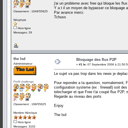
j'ai un probleme avec free qui bloque les flux 
Y a t il un moyen de bypasser ce bloquage av
Classement : 1649/55625
Par avance merci.
Tchuss
Néophyte
Hors ligne
Messages: 29
the lsd
Bloquage des flus P2P
Administrateur
«
#1 le:
07 Septembre 2006 à 21:50:5
Le sujet va pas trop dans les news je deplace
Profil challenge
Pour repondre a ta question, normalement, Fr
configuration systeme (ex : firewall) soit d
telecharger et que Free t'ai coupé flux P2P,
Regarde au niveau des ports
Classement : 199/55625
Enjoy
Membre Héroïque
The lsd
Hors ligne
Messages: 3102