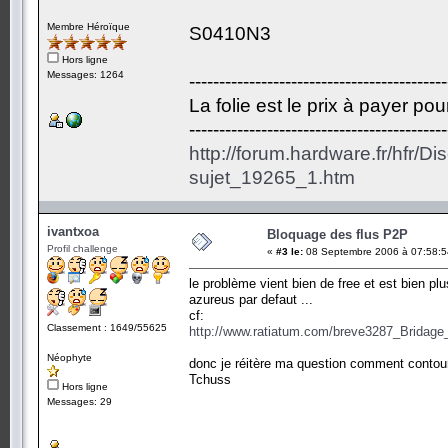
Membre Héroïque
S0410N3
Hors ligne
Messages: 1264
-------------------------------------------
La folie est le prix à payer po
-------------------------------------------
http://forum.hardware.fr/hfr/D
sujet_19265_1.htm
ivantxoa
Bloquage des flus P2P
Profil challenge
«
#3 le:
08 Septembre 2006 à 07:58:5
le problème vient bien de free et est bien 
azureus par defaut ...
cf:
Classement : 1649/55625
http://www.ratiatum.com/breve3287_Brida
Néophyte
donc je réitère ma question comment contourne
Tchuss
Hors ligne
Messages: 29