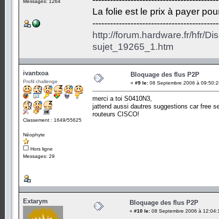
Messages: 1264
La folie est le prix à payer po
-------------------------------------------
http://forum.hardware.fr/hfr/D
sujet_19265_1.htm
ivantxoa
Bloquage des flus P2P
Profil challenge
«
#9 le:
08 Septembre 2006 à 09:50:2
merci a toi S0410N3,
jattend aussi dautres suggestions car free se
routeurs CISCO!
Classement : 1649/55625
Néophyte
Hors ligne
Messages: 29
Extarym
Bloquage des flus P2P
«
#10 le:
08 Septembre 2006 à 12:04: