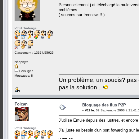
Personnellement j ai téléchargé la mule ver
problèmes.
( sources sur freenews!! )
Profil challenge
Classement : 13374/55625
Néophyte
Hors ligne
Messages: 8
Un problème, un soucis? pas d
pas la solution...
Folcan
Bloquage des flus P2P
«
#11 le:
09 Septembre 2006 à 21:41:
J'utilise Emule depuis des lustres, et encore 
Profil challenge
J'ai juste eu besoin d'un port fowarding sur 