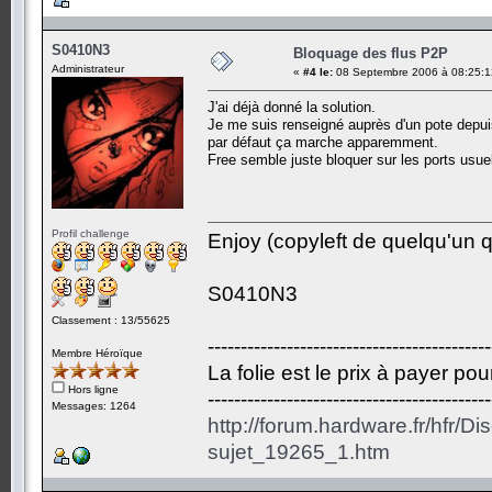
S0410N3
Bloquage des flus P2P
Administrateur
«
#4 le:
08 Septembre 2006 à 08:25:1
J'ai déjà donné la solution.
Je me suis renseigné auprès d'un pote depuis
par défaut ça marche apparemment.
Free semble juste bloquer sur les ports usue
Profil challenge
Enjoy (copyleft de quelqu'un qu
S0410N3
Classement : 13/55625
-------------------------------------------
Membre Héroïque
La folie est le prix à payer po
Hors ligne
-------------------------------------------
Messages: 1264
http://forum.hardware.fr/hfr/D
sujet_19265_1.htm