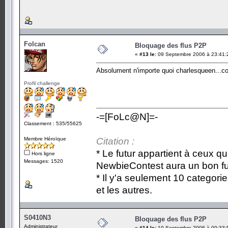
Folcan
Bloquage des flus P2P
«
#13 le:
09 Septembre 2006 à 23:41:
Absolument n'importe quoi charlesqueen...
Profil challenge
-=[FoLc@N]=-
Classement : 535/55625
Membre Héroïque
Citation :
* Le futur appartient à ceux qu
Hors ligne
Messages: 1520
NewbieContest aura un bon fu
* Il y'a seulement 10 categori
et les autres.
S0410N3
Bloquage des flus P2P
Administrateur
«
#14 le:
10 Septembre 2006 à 00:33: