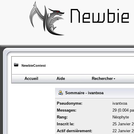
NewbieContest
Accueil
Aide
Rechercher
Sommaire - ivantxoa
Pseudonyme:
ivantxoa
Messages:
29 (0.004 par
Rang:
Néophyte
Inscrit le:
25 Janvier 2
Actif dernièrement:
22 Janvier 