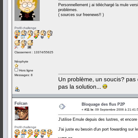
Personnellement j ai téléchargé la mule ver
problèmes.
( sources sur freenews!! )
Profil challenge
Classement : 13374/55625
Néophyte
Hors ligne
Messages: 8
Un problème, un soucis? pas d
pas la solution...
Folcan
Bloquage des flus P2P
«
#11 le:
09 Septembre 2006 à 21:41:
J'utilise Emule depuis des lustres, et encore 
Profil challenge
J'ai juste eu besoin d'un port fowarding sur 