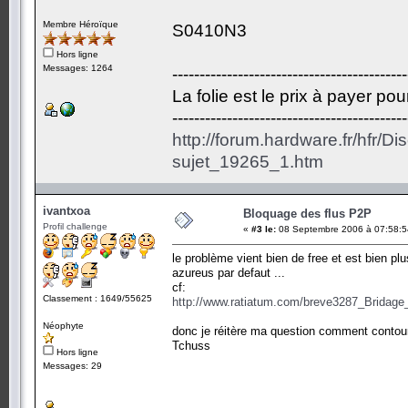
Membre Héroïque
S0410N3
Hors ligne
Messages: 1264
-------------------------------------------
La folie est le prix à payer po
-------------------------------------------
http://forum.hardware.fr/hfr/D
sujet_19265_1.htm
ivantxoa
Bloquage des flus P2P
Profil challenge
«
#3 le:
08 Septembre 2006 à 07:58:5
le problème vient bien de free et est bien 
azureus par defaut ...
cf:
Classement : 1649/55625
http://www.ratiatum.com/breve3287_Brida
Néophyte
donc je réitère ma question comment contourne
Tchuss
Hors ligne
Messages: 29