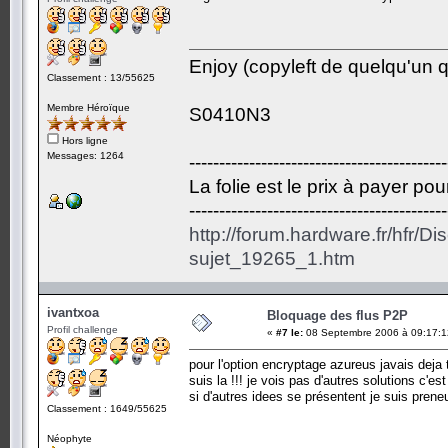
Enjoy (copyleft de quelqu'un qu
Classement : 13/55625
Membre Héroïque
S0410N3
Hors ligne
Messages: 1264
-------------------------------------------
La folie est le prix à payer po
-------------------------------------------
http://forum.hardware.fr/hfr/D
sujet_19265_1.htm
ivantxoa
Bloquage des flus P2P
Profil challenge
«
#7 le:
08 Septembre 2006 à 09:17:1
pour l'option encryptage azureus javais deja 
suis la !!! je vois pas d'autres solutions c'e
si d'autres idees se présentent je suis preneu
Classement : 1649/55625
Néophyte