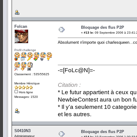
Folcan
Bloquage des flus P2P
«
#13 le:
09 Septembre 2006 à 23:41:
Absolument n'importe quoi charlesqueen...
Profil challenge
-=[FoLc@N]=-
Classement : 535/55625
Membre Héroïque
Citation :
* Le futur appartient à ceux qu
Hors ligne
Messages: 1520
NewbieContest aura un bon fu
* Il y'a seulement 10 categori
et les autres.
S0410N3
Bloquage des flus P2P
Administrateur
«
#14 le:
10 Septembre 2006 à 00:33: