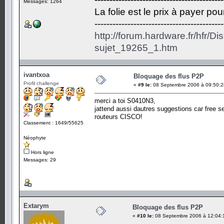
Messages: 1264
La folie est le prix à payer po
-------------------------------------------
http://forum.hardware.fr/hfr/D
sujet_19265_1.htm
ivantxoa
Bloquage des flus P2P
Profil challenge
«
#9 le:
08 Septembre 2006 à 09:50:2
merci a toi S0410N3,
jattend aussi dautres suggestions car free se
routeurs CISCO!
Classement : 1649/55625
Néophyte
Hors ligne
Messages: 29
Extarym
Bloquage des flus P2P
«
#10 le:
08 Septembre 2006 à 12:04: