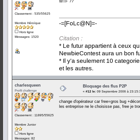
WTF ??
Classement : 535/55625
-=[FoLc@N]=-
Membre Héroïque
Hors ligne
Messages: 1520
Citation :
* Le futur appartient à ceux qu
NewbieContest aura un bon fu
* Il y'a seulement 10 categori
et les autres.
charlesqueen
Bloquage des flus P2P
Profil challenge
«
#12 le:
09 Septembre 2006 à 23:15:
change d'opérateur car free=gros bug +dé
les entreprise ne le choisisse pas, free je t
Classement : 11895/55625
Membre Junior
Hors ligne
Messages: 82