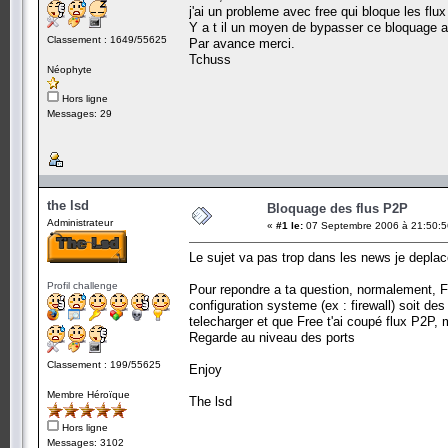
j'ai un probleme avec free qui bloque les flux 
Y a t il un moyen de bypasser ce bloquage av
Classement : 1649/55625
Par avance merci.
Tchuss
Néophyte
Hors ligne
Messages: 29
the lsd
Bloquage des flus P2P
Administrateur
«
#1 le:
07 Septembre 2006 à 21:50:5
Le sujet va pas trop dans les news je deplace
Profil challenge
Pour repondre a ta question, normalement, Fr
configuration systeme (ex : firewall) soit d
telecharger et que Free t'ai coupé flux P2P,
Regarde au niveau des ports
Classement : 199/55625
Enjoy
Membre Héroïque
The lsd
Hors ligne
Messages: 3102