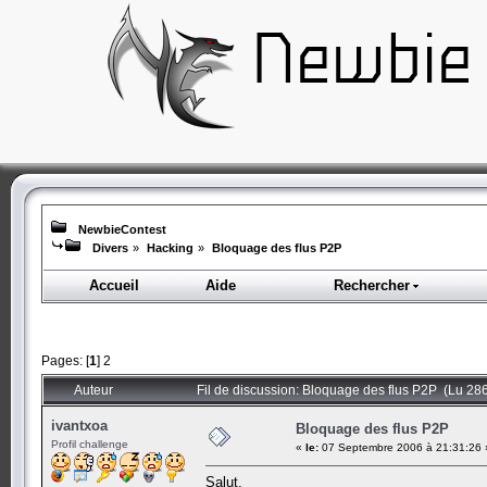
NewbieContest
Divers
»
Hacking
»
Bloquage des flus P2P
Accueil
Aide
Rechercher
Pages: [
1
]
2
Auteur
Fil de discussion: Bloquage des flus P2P (Lu 286
ivantxoa
Bloquage des flus P2P
Profil challenge
«
le:
07 Septembre 2006 à 21:31:26 
Salut,