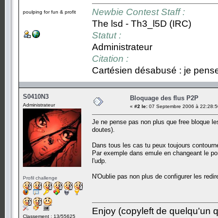
Newbie Contest Staff :
poulping for fun & profit
The lsd - Th3_l5D (IRC)
Statut :
Administrateur
Citation :
Cartésien désabusé : je pense,
S0410N3
Bloquage des flus P2P
Administrateur
«
#2 le:
07 Septembre 2006 à 22:28:5
Je ne pense pas non plus que free bloque les 
doutes).
Dans tous les cas tu peux toujours contourne
Par exemple dans emule en changeant le port
l'udp.
N'Oublie pas non plus de configurer les redir
Profil challenge
Enjoy (copyleft de quelqu'un qu
Classement : 13/55625