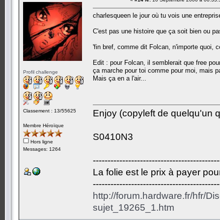
charlesqueen le jour où tu vois une entreprise
C'est pas une histoire que ça soit bien ou pas
'fin bref, comme dit Folcan, n'importe quoi, 
Edit : pour Folcan, il semblerait que free p
ça marche pour toi comme pour moi, mais pas
Profil challenge
Mais ça en a l'air...
Classement : 13/55625
Enjoy (copyleft de quelqu'un qu
Membre Héroïque
S0410N3
Hors ligne
Messages: 1264
-------------------------------------------
La folie est le prix à payer po
-------------------------------------------
http://forum.hardware.fr/hfr/D
sujet_19265_1.htm