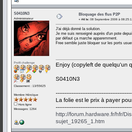
S0410N3
Bloquage des flus P2P
Administrateur
«
#4 le:
08 Septembre 2006 à 08:25:1
J'ai déjà donné la solution.
Je me suis renseigné auprès d'un pote depuis
par défaut ça marche apparemment.
Free semble juste bloquer sur les ports usue
Profil challenge
Enjoy (copyleft de quelqu'un qu
S0410N3
Classement : 13/55625
-------------------------------------------
Membre Héroïque
La folie est le prix à payer po
Hors ligne
-------------------------------------------
Messages: 1264
http://forum.hardware.fr/hfr/D
sujet_19265_1.htm