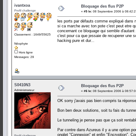
ivantxoa
Bloquage des flus P2P
Profil challenge
«
#5 le:
08 Septembre 2006 à 08:42:2
les ports par défauts comme expliqué dans m
si ca marche avec ton pote c'est peut etre q
concernant ce bloquage qui semble d'autant pl
Classement : 1649/55625
c'est pour ca que jessaie de recuperer une s
hacking pure et dur...
Néophyte
Hors ligne
Messages: 29
S0410N3
Bloquage des flus P2P
Administrateur
«
#6 le:
08 Septembre 2006 à 08:57:0
OK sorry j'avais pas bien compris ta réponse
Bon ben deux solutions, soit tu fais du tunnel
Le tunneling je pense pas que ça soit rentab
Par contre dans Azureus il y a une option pou
onglet "Connexion" et enfin "Encryption". Co
Profil challenge