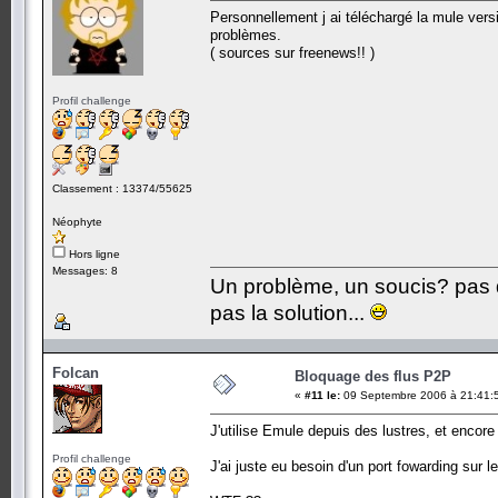
Personnellement j ai téléchargé la mule ver
problèmes.
( sources sur freenews!! )
Profil challenge
Classement : 13374/55625
Néophyte
Hors ligne
Messages: 8
Un problème, un soucis? pas d
pas la solution...
Folcan
Bloquage des flus P2P
«
#11 le:
09 Septembre 2006 à 21:41:
J'utilise Emule depuis des lustres, et encore 
Profil challenge
J'ai juste eu besoin d'un port fowarding sur 