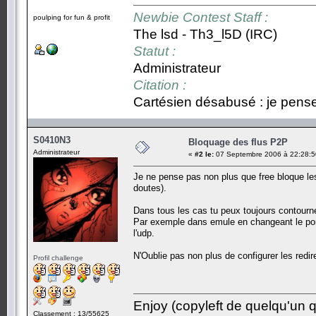
Newbie Contest Staff :
poulping for fun & profit
The lsd - Th3_l5D (IRC)
Statut :
Administrateur
Citation :
Cartésien désabusé : je pense,
S0410N3
Bloquage des flus P2P
Administrateur
«
#2 le:
07 Septembre 2006 à 22:28:5
Je ne pense pas non plus que free bloque les 
doutes).
Dans tous les cas tu peux toujours contourne
Par exemple dans emule en changeant le port
l'udp.
N'Oublie pas non plus de configurer les redir
Profil challenge
Enjoy (copyleft de quelqu'un qu
Classement : 13/55625