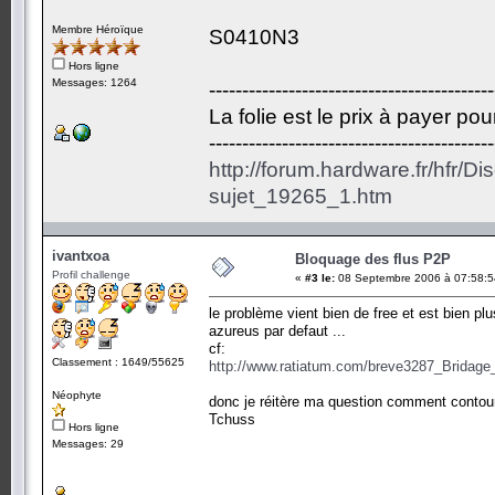
Membre Héroïque
S0410N3
Hors ligne
Messages: 1264
-------------------------------------------
La folie est le prix à payer po
-------------------------------------------
http://forum.hardware.fr/hfr/D
sujet_19265_1.htm
ivantxoa
Bloquage des flus P2P
Profil challenge
«
#3 le:
08 Septembre 2006 à 07:58:5
le problème vient bien de free et est bien 
azureus par defaut ...
cf:
Classement : 1649/55625
http://www.ratiatum.com/breve3287_Brida
Néophyte
donc je réitère ma question comment contourne
Tchuss
Hors ligne
Messages: 29