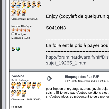
Enjoy (copyleft de quelqu'un qu
Classement : 13/55625
Membre Héroïque
S0410N3
Hors ligne
Messages: 1264
-------------------------------------------
La folie est le prix à payer po
-------------------------------------------
http://forum.hardware.fr/hfr/D
sujet_19265_1.htm
ivantxoa
Bloquage des flus P2P
Profil challenge
«
#7 le:
08 Septembre 2006 à 09:17:1
pour l'option encryptage azureus javais deja 
suis la !!! je vois pas d'autres solutions c'e
si d'autres idees se présentent je suis preneu
Classement : 1649/55625
Néophyte