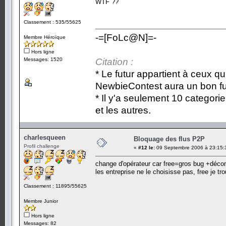
WTF ??
Classement : 535/55625
-=[FoLc@N]=-
Membre Héroïque
Hors ligne
Messages: 1520
Citation :
* Le futur appartient à ceux qu
NewbieContest aura un bon fu
* Il y'a seulement 10 categori
et les autres.
charlesqueen
Bloquage des flus P2P
Profil challenge
«
#12 le:
09 Septembre 2006 à 23:15:
change d'opérateur car free=gros bug +dé
les entreprise ne le choisisse pas, free je t
Classement : 11895/55625
Membre Junior
Hors ligne
Messages: 82