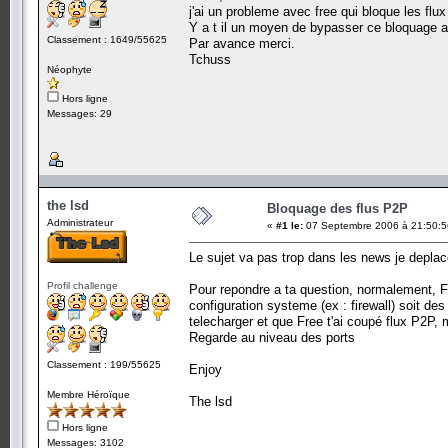
j'ai un probleme avec free qui bloque les flux 
Y a t il un moyen de bypasser ce bloquage av
Classement : 1649/55625
Par avance merci.
Tchuss
Néophyte
Hors ligne
Messages: 29
the lsd
Bloquage des flus P2P
Administrateur
«
#1 le:
07 Septembre 2006 à 21:50:5
Le sujet va pas trop dans les news je deplace
Profil challenge
Pour repondre a ta question, normalement, Fr
configuration systeme (ex : firewall) soit d
telecharger et que Free t'ai coupé flux P2P,
Regarde au niveau des ports
Classement : 199/55625
Enjoy
Membre Héroïque
The lsd
Hors ligne
Messages: 3102