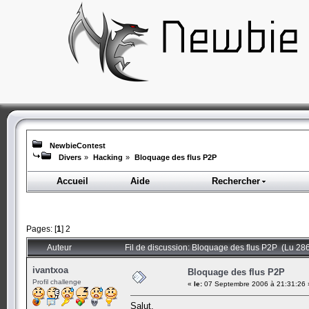
NewbieContest
Divers
»
Hacking
»
Bloquage des flus P2P
Accueil
Aide
Rechercher
Pages: [
1
]
2
Auteur
Fil de discussion: Bloquage des flus P2P (Lu 286
ivantxoa
Bloquage des flus P2P
Profil challenge
«
le:
07 Septembre 2006 à 21:31:26 
Salut,