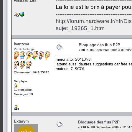
Messages: 1264
La folie est le prix à payer po
-------------------------------------------
http://forum.hardware.fr/hfr/D
sujet_19265_1.htm
ivantxoa
Bloquage des flus P2P
Profil challenge
«
#9 le:
08 Septembre 2006 à 09:50:2
merci a toi S0410N3,
jattend aussi dautres suggestions car free se
routeurs CISCO!
Classement : 1649/55625
Néophyte
Hors ligne
Messages: 29
Extarym
Bloquage des flus P2P
«
#10 le:
08 Septembre 2006 à 12:04: