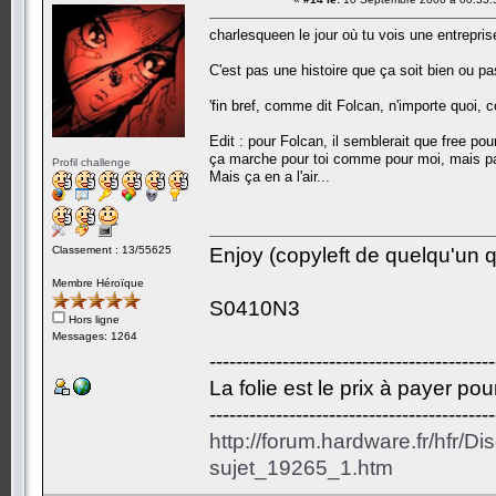
charlesqueen le jour où tu vois une entreprise
C'est pas une histoire que ça soit bien ou pas
'fin bref, comme dit Folcan, n'importe quoi, 
Edit : pour Folcan, il semblerait que free p
ça marche pour toi comme pour moi, mais pas
Profil challenge
Mais ça en a l'air...
Classement : 13/55625
Enjoy (copyleft de quelqu'un qu
Membre Héroïque
S0410N3
Hors ligne
Messages: 1264
-------------------------------------------
La folie est le prix à payer po
-------------------------------------------
http://forum.hardware.fr/hfr/D
sujet_19265_1.htm