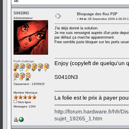
S0410N3
Bloquage des flus P2P
Administrateur
«
#4 le:
08 Septembre 2006 à 08:25:1
J'ai déjà donné la solution.
Je me suis renseigné auprès d'un pote depuis
par défaut ça marche apparemment.
Free semble juste bloquer sur les ports usue
Profil challenge
Enjoy (copyleft de quelqu'un qu
S0410N3
Classement : 13/55625
-------------------------------------------
Membre Héroïque
La folie est le prix à payer po
Hors ligne
-------------------------------------------
Messages: 1264
http://forum.hardware.fr/hfr/D
sujet_19265_1.htm