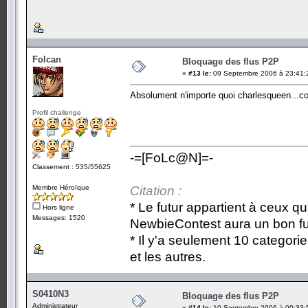
Folcan
Bloquage des flus P2P
«
#13 le:
09 Septembre 2006 à 23:41:
Absolument n'importe quoi charlesqueen...
Profil challenge
-=[FoLc@N]=-
Classement : 535/55625
Membre Héroïque
Citation :
* Le futur appartient à ceux qu
Hors ligne
Messages: 1520
NewbieContest aura un bon fu
* Il y'a seulement 10 categori
et les autres.
S0410N3
Bloquage des flus P2P
Administrateur
«
#14 le:
10 Septembre 2006 à 00:33: