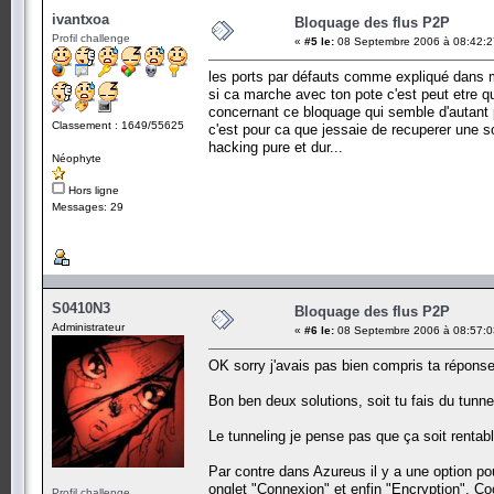
ivantxoa
Bloquage des flus P2P
Profil challenge
«
#5 le:
08 Septembre 2006 à 08:42:2
les ports par défauts comme expliqué dans m
si ca marche avec ton pote c'est peut etre q
concernant ce bloquage qui semble d'autant pl
Classement : 1649/55625
c'est pour ca que jessaie de recuperer une s
hacking pure et dur...
Néophyte
Hors ligne
Messages: 29
S0410N3
Bloquage des flus P2P
Administrateur
«
#6 le:
08 Septembre 2006 à 08:57:0
OK sorry j'avais pas bien compris ta réponse
Bon ben deux solutions, soit tu fais du tunnel
Le tunneling je pense pas que ça soit rentab
Par contre dans Azureus il y a une option pou
onglet "Connexion" et enfin "Encryption". Co
Profil challenge