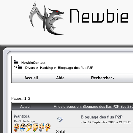
NewbieContest
Divers
»
Hacking
»
Bloquage des flus P2P
Accueil
Aide
Rechercher
Pages: [
1
]
2
Auteur
Fil de discussion: Bloquage des flus P2P (Lu 286
ivantxoa
Bloquage des flus P2P
Profil challenge
«
le:
07 Septembre 2006 à 21:31:26 
Salut,