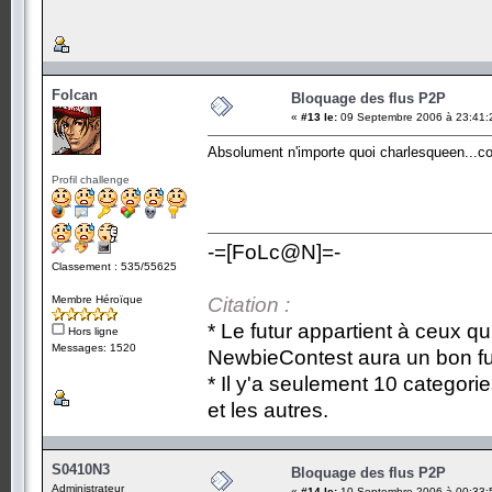
Folcan
Bloquage des flus P2P
«
#13 le:
09 Septembre 2006 à 23:41:
Absolument n'importe quoi charlesqueen...
Profil challenge
-=[FoLc@N]=-
Classement : 535/55625
Membre Héroïque
Citation :
* Le futur appartient à ceux qu
Hors ligne
Messages: 1520
NewbieContest aura un bon fu
* Il y'a seulement 10 categori
et les autres.
S0410N3
Bloquage des flus P2P
Administrateur
«
#14 le:
10 Septembre 2006 à 00:33: