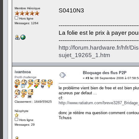
Membre Héroïque
S0410N3
Hors ligne
Messages: 1264
-------------------------------------------
La folie est le prix à payer po
-------------------------------------------
http://forum.hardware.fr/hfr/D
sujet_19265_1.htm
ivantxoa
Bloquage des flus P2P
Profil challenge
«
#3 le:
08 Septembre 2006 à 07:58:5
le problème vient bien de free et est bien 
azureus par defaut ...
cf:
Classement : 1649/55625
http://www.ratiatum.com/breve3287_Brida
Néophyte
donc je réitère ma question comment contourne
Tchuss
Hors ligne
Messages: 29