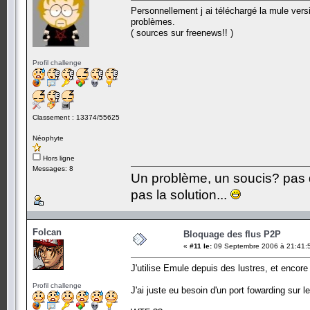
Personnellement j ai téléchargé la mule ver
problèmes.
( sources sur freenews!! )
Profil challenge
Classement : 13374/55625
Néophyte
Hors ligne
Messages: 8
Un problème, un soucis? pas d
pas la solution...
Folcan
Bloquage des flus P2P
«
#11 le:
09 Septembre 2006 à 21:41:
J'utilise Emule depuis des lustres, et encore 
Profil challenge
J'ai juste eu besoin d'un port fowarding sur 