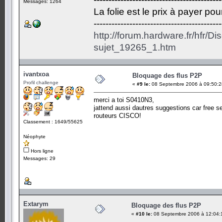
Messages: 1264
La folie est le prix à payer po
-------------------------------------------
http://forum.hardware.fr/hfr/D
sujet_19265_1.htm
ivantxoa
Bloquage des flus P2P
Profil challenge
«
#9 le:
08 Septembre 2006 à 09:50:2
merci a toi S0410N3,
jattend aussi dautres suggestions car free se
routeurs CISCO!
Classement : 1649/55625
Néophyte
Hors ligne
Messages: 29
Extarym
Bloquage des flus P2P
«
#10 le:
08 Septembre 2006 à 12:04: