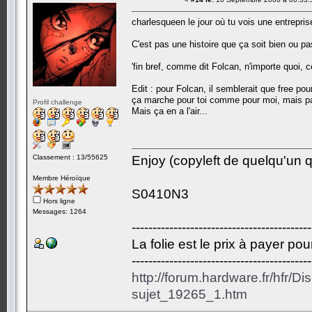
charlesqueen le jour où tu vois une entreprise
C'est pas une histoire que ça soit bien ou pas
'fin bref, comme dit Folcan, n'importe quoi, 
Edit : pour Folcan, il semblerait que free p
ça marche pour toi comme pour moi, mais pas
Profil challenge
Mais ça en a l'air...
Classement : 13/55625
Enjoy (copyleft de quelqu'un qu
Membre Héroïque
S0410N3
Hors ligne
Messages: 1264
-------------------------------------------
La folie est le prix à payer po
-------------------------------------------
http://forum.hardware.fr/hfr/D
sujet_19265_1.htm