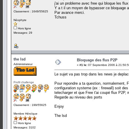
j'ai un probleme avec free qui bloque les flux 
Y a t il un moyen de bypasser ce bloquage av
Classement : 1649/55625
Par avance merci.
Tchuss
Néophyte
Hors ligne
Messages: 29
the lsd
Bloquage des flus P2P
Administrateur
«
#1 le:
07 Septembre 2006 à 21:50:5
Le sujet va pas trop dans les news je deplace
Profil challenge
Pour repondre a ta question, normalement, Fr
configuration systeme (ex : firewall) soit d
telecharger et que Free t'ai coupé flux P2P,
Regarde au niveau des ports
Classement : 199/55625
Enjoy
Membre Héroïque
The lsd
Hors ligne
Messages: 3102