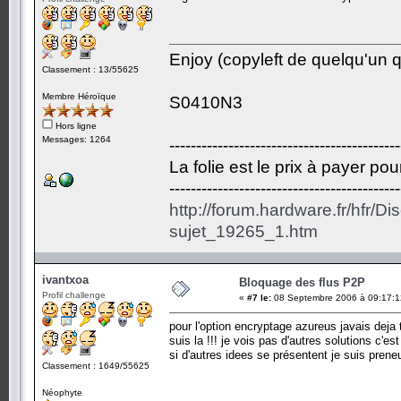
Enjoy (copyleft de quelqu'un qu
Classement : 13/55625
Membre Héroïque
S0410N3
Hors ligne
Messages: 1264
-------------------------------------------
La folie est le prix à payer po
-------------------------------------------
http://forum.hardware.fr/hfr/D
sujet_19265_1.htm
ivantxoa
Bloquage des flus P2P
Profil challenge
«
#7 le:
08 Septembre 2006 à 09:17:1
pour l'option encryptage azureus javais deja 
suis la !!! je vois pas d'autres solutions c'e
si d'autres idees se présentent je suis preneu
Classement : 1649/55625
Néophyte