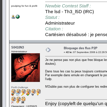
Newbie Contest Staff :
poulping for fun & profit
The lsd - Th3_l5D (IRC)
Statut :
Administrateur
Citation :
Cartésien désabusé : je pense,
S0410N3
Bloquage des flus P2P
Administrateur
«
#2 le:
07 Septembre 2006 à 22:28:5
Je ne pense pas non plus que free bloque les 
doutes).
Dans tous les cas tu peux toujours contourne
Par exemple dans emule en changeant le port
l'udp.
N'Oublie pas non plus de configurer les redir
Profil challenge
Enjoy (copyleft de quelqu'un qu
Classement : 13/55625