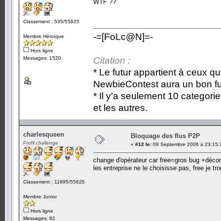
WTF ??
Classement : 535/55625
-=[FoLc@N]=-
Membre Héroïque
Hors ligne
Messages: 1520
Citation :
* Le futur appartient à ceux qu
NewbieContest aura un bon fu
* Il y'a seulement 10 categori
et les autres.
charlesqueen
Bloquage des flus P2P
Profil challenge
«
#12 le:
09 Septembre 2006 à 23:15:
change d'opérateur car free=gros bug +dé
les entreprise ne le choisisse pas, free je t
Classement : 11895/55625
Membre Junior
Hors ligne
Messages: 82