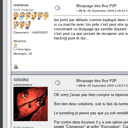
ivantxoa
Bloquage des flus P2P
Profil challenge
«
#5 le:
08 Septembre 2006 à 08:42:2
les ports par défauts comme expliqué dans m
si ca marche avec ton pote c'est peut etre q
concernant ce bloquage qui semble d'autant pl
Classement : 1649/55625
c'est pour ca que jessaie de recuperer une s
hacking pure et dur...
Néophyte
Hors ligne
Messages: 29
S0410N3
Bloquage des flus P2P
Administrateur
«
#6 le:
08 Septembre 2006 à 08:57:0
OK sorry j'avais pas bien compris ta réponse
Bon ben deux solutions, soit tu fais du tunnel
Le tunneling je pense pas que ça soit rentab
Par contre dans Azureus il y a une option pou
onglet "Connexion" et enfin "Encryption". Co
Profil challenge