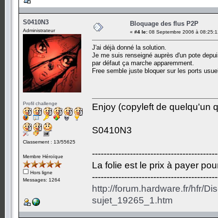
S0410N3
Bloquage des flus P2P
Administrateur
«
#4 le:
08 Septembre 2006 à 08:25:1
J'ai déjà donné la solution.
Je me suis renseigné auprès d'un pote depuis
par défaut ça marche apparemment.
Free semble juste bloquer sur les ports usue
Profil challenge
Enjoy (copyleft de quelqu'un qu
S0410N3
Classement : 13/55625
-------------------------------------------
Membre Héroïque
La folie est le prix à payer po
Hors ligne
-------------------------------------------
Messages: 1264
http://forum.hardware.fr/hfr/D
sujet_19265_1.htm