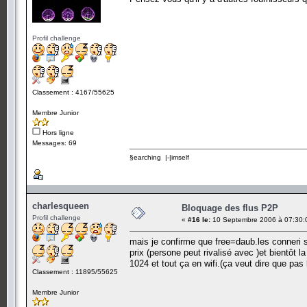
Profil challenge
Classement : 4167/55625
Membre Junior
Hors ligne
Messages: 69
§earching |-|imself
charlesqueen
Bloquage des flus P2P
Profil challenge
«
#16 le:
10 Septembre 2006 à 07:30:
mais je confirme que free=daub.les conneri sa
prix (persone peut rivalisé avec )et bientôt la
1024 et tout ça en wifi.(ça veut dire que pas b
Classement : 11895/55625
Membre Junior