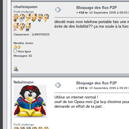
charlesqueen
Bloquage des flus P2P
Profil challenge
«
#18 le:
10 Septembre 2006 à 08:03:
désolé mais mon telefone portable fais une m
évite de dire lisibilité?? ça me soule à la for
Classement : 11895/55625
Membre Junior
Hors ligne
Messages: 82
Nebelmann
Bloquage des flus P2P
«
#19 le:
10 Septembre 2006 à 09:29:
Utilise un internet normal !
osef de ton Opera mini (j'ai bcp d'estime pou
demande un effort de ta part...
Profil challenge