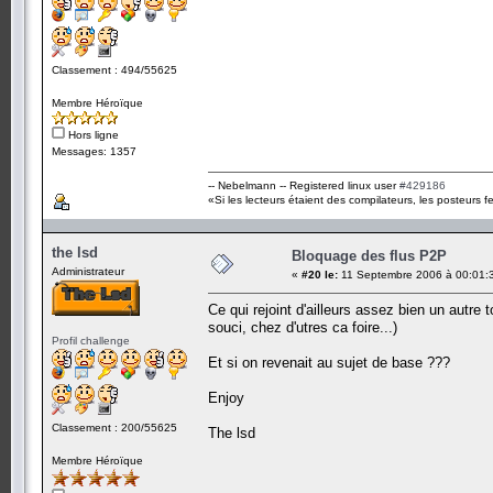
Classement : 494/55625
Membre Héroïque
Hors ligne
Messages: 1357
-- Nebelmann -- Registered linux user
#429186
«Si les lecteurs étaient des compilateurs, les posteurs fe
the lsd
Bloquage des flus P2P
Administrateur
«
#20 le:
11 Septembre 2006 à 00:01:
Ce qui rejoint d'ailleurs assez bien un autre 
souci, chez d'utres ca foire...)
Profil challenge
Et si on revenait au sujet de base ???
Enjoy
Classement : 200/55625
The lsd
Membre Héroïque