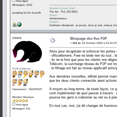
Hors ligne
Messages: 3102
Newbie Contest Staff :
The lsd - Th3_l5D (IRC)
poulping for fun & profit
Statut :
Administrateur
Citation :
Cartésien désabusé : je pense, donc je suis, mais je m'e
zours
Bloquage des flus P2P
«
#21 le:
04 Octobre 2006 à 03:34:25
Alors pour récapituler et enfoncer les portes 
- officiellement, Free ne bride rien du tout ; 
- ils ne le font que pour les clients non dég
Télécom, la surcharge réseau du P2P est tr
- le filtrage est fait au niveau applicatif pri
Profil challenge
Aux dernières nouvelles, eMule permet mainte
que les deux clients connectés aient activés
A moyen ou long terme, de toute façon, ce qu'i
Classement : 583/55625
vont implémenter de quoi passer à travers ; e
pousse les gens à s'abonner au net ou à pren
Membre Héroïque
Hors ligne
En tout cas, moi, j'ai dû changer de fournis
Messages: 811