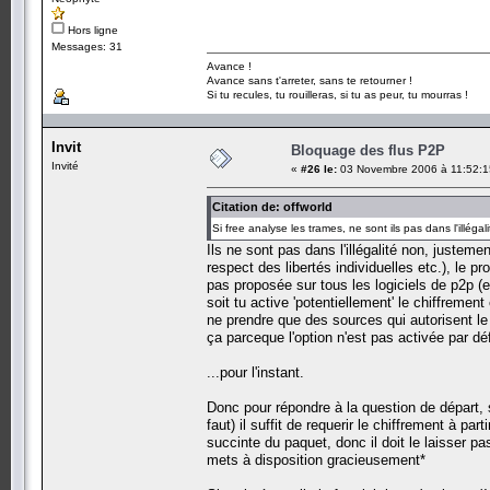
Hors ligne
Messages: 31
Avance !
Avance sans t'arreter, sans te retourner !
Si tu recules, tu rouilleras, si tu as peur, tu mourras !
Invit
Bloquage des flus P2P
Invité
«
#26 le:
03 Novembre 2006 à 11:52:1
Citation de: offworld
Si free analyse les trames, ne sont ils pas dans l'illégal
Ils ne sont pas dans l'illégalité non, justement
respect des libertés individuelles etc.), le p
pas proposée sur tous les logiciels de p2p (e
soit tu active 'potentiellement' le chiffreme
ne prendre que des sources qui autorisent le
ça parceque l'option n'est pas activée par déf
...pour l'instant.
Donc pour répondre à la question de départ, 
faut) il suffit de requerir le chiffrement à pa
succinte du paquet, donc il doit le laisser p
mets à disposition gracieusement*