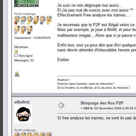
Je suis ne non dégroupé moi aussi...
Et j'ai pas mal de soucis avec moi aussi ^^
Profil challenge
Effectivement Free analyse les trames...
Je reconnais que le P2P est illégal selon ce q
Mais par exemple, je joue à WoW, et pour les
malheureux megas... Alors que si je passe v
Classement : 7238/55625
Enfin bon, tout ça pour dire que d'ici quelqu
Néophyte
sans devoir attendre d'inlassables heures pou
Hors ligne
Ewilan
Messages: 31
Avance !
Avance sans t'arreter, sans te retourner !
Si tu recules, tu rouilleras, si tu as peur, tu mourras !
offw0rld
Bloquage des flus P2P
«
#24 le:
03 Novembre 2006 à 09:54:2
Si free analyse les trames, ne sont ils pas dan
Profil challenge