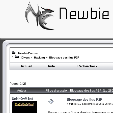
NewbieContest
Divers
»
Hacking
»
Bloquage des flus P2P
Accueil
Aide
Rechercher
Pages:
1
[
2
]
Auteur
Fil de discussion: Bloquage des flus P2P (Lu 286
UnKn0wM1nd
Bloquage des flus P2P
«
#15 le:
10 Septembre 2006 à 06:54:
Pensez-vous qu'il y a d'autres fournisseurs qu