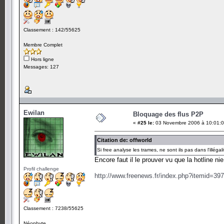
Classement : 142/55625
Membre Complet
Hors ligne
Messages: 127
Ewilan
Bloquage des flus P2P
«
#25 le:
03 Novembre 2006 à 10:01:0
Citation de: offworld
Si free analyse les trames, ne sont ils pas dans l'illégal
Encore faut il le prouver vu que la hotline nie 
Profil challenge
http://www.freenews.fr/index.php?itemid=39
Classement : 7238/55625
Néophyte