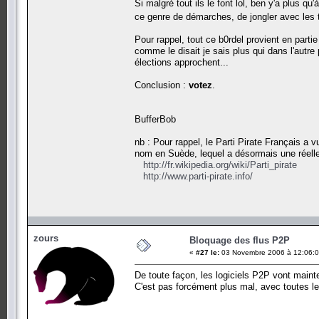
Si malgré tout ils le font lol, ben y'a plus q
ce genre de démarches, de jongler avec les te
Pour rappel, tout ce b0rdel provient en part
comme le disait je sais plus qui dans l'autre 
élections approchent...
Conclusion :
votez
.
BufferBob
nb : Pour rappel, le Parti Pirate Français a v
nom en Suède, lequel a désormais une réelle
http://fr.wikipedia.org/wiki/Parti_pirate
http://www.parti-pirate.info/
zours
Bloquage des flus P2P
«
#27 le:
03 Novembre 2006 à 12:06:0
De toute façon, les logiciels P2P vont mainte
C'est pas forcément plus mal, avec toutes 