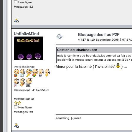
Hors ligne
Messages: 82
UnKn0wM1nd
Bloquage des flus P2P
«
#17 le:
10 Septembre 2006 à 07:37:
Citation de: charlesqueen
mais je confirme que free=daub.les conneri sa fait pas d
)et bientôt la vitesse pour l'instant la vitesse est à 387
Merci pour la lisibilité ( l'nvisibilité?
) ...
Profil challenge
Classement : 4167/55625
Membre Junior
Hors ligne
Messages: 69
§earching |-|imself