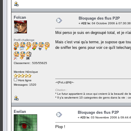
Folcan
Bloquage des flus P2P
«
#22 le:
04 Octobre 2006 à 07:30:38
Moi perso je suis en degroupé total, et je n'
Profil challenge
Mais c'est vrai qu'a terme, je supose que t
de sniffer les gens pour voir ce qu'il telechar
Classement : 535/55625
Membre Héroïque
Hors ligne
-=[FoLc@N]=-
Messages: 1520
Citation :
* Le futur appartient à ceux qui croient à la beauté de 
* Il y'a seulement 10 categories de gens dans la vie : ce
Ewilan
Bloquage des flus P2P
«
#23 le:
03 Novembre 2006 à 09:44:4
Plop !