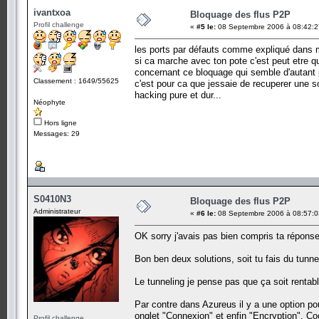
ivantxoa
Bloquage des flus P2P
Profil challenge
«
#5 le:
08 Septembre 2006 à 08:42:2
les ports par défauts comme expliqué dans m
si ca marche avec ton pote c'est peut etre q
concernant ce bloquage qui semble d'autant pl
Classement : 1649/55625
c'est pour ca que jessaie de recuperer une s
hacking pure et dur...
Néophyte
Hors ligne
Messages: 29
S0410N3
Bloquage des flus P2P
Administrateur
«
#6 le:
08 Septembre 2006 à 08:57:0
OK sorry j'avais pas bien compris ta réponse
Bon ben deux solutions, soit tu fais du tunnel
Le tunneling je pense pas que ça soit rentab
Par contre dans Azureus il y a une option pou
onglet "Connexion" et enfin "Encryption". Co
Profil challenge