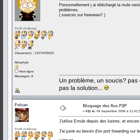
Personnellement j ai téléchargé la mule ver
problèmes.
( sources sur freenews!! )
Profil challenge
Classement : 13374/55625
Néophyte
Hors ligne
Messages: 8
Un problème, un soucis? pas d
pas la solution...
Folcan
Bloquage des flus P2P
«
#11 le:
09 Septembre 2006 à 21:41:
J'utilise Emule depuis des lustres, et encore 
Profil challenge
J'ai juste eu besoin d'un port fowarding sur 