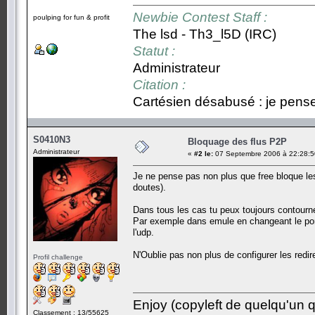
Newbie Contest Staff :
poulping for fun & profit
The lsd - Th3_l5D (IRC)
Statut :
Administrateur
Citation :
Cartésien désabusé : je pense,
S0410N3
Bloquage des flus P2P
Administrateur
«
#2 le:
07 Septembre 2006 à 22:28:5
Je ne pense pas non plus que free bloque les 
doutes).
Dans tous les cas tu peux toujours contourne
Par exemple dans emule en changeant le port
l'udp.
N'Oublie pas non plus de configurer les redir
Profil challenge
Enjoy (copyleft de quelqu'un qu
Classement : 13/55625