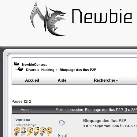
NewbieContest
Divers
»
Hacking
»
Bloquage des flus P2P
Accueil
Aide
Rechercher
Pages: [
1
]
2
Auteur
Fil de discussion: Bloquage des flus P2P (Lu 286
ivantxoa
Bloquage des flus P2P
Profil challenge
«
le:
07 Septembre 2006 à 21:31:26 
Salut,