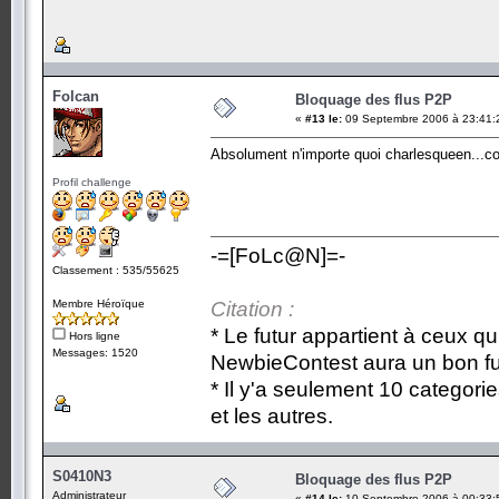
Folcan
Bloquage des flus P2P
«
#13 le:
09 Septembre 2006 à 23:41:
Absolument n'importe quoi charlesqueen...
Profil challenge
-=[FoLc@N]=-
Classement : 535/55625
Membre Héroïque
Citation :
* Le futur appartient à ceux qu
Hors ligne
Messages: 1520
NewbieContest aura un bon fu
* Il y'a seulement 10 categori
et les autres.
S0410N3
Bloquage des flus P2P
Administrateur
«
#14 le:
10 Septembre 2006 à 00:33: