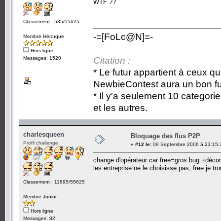
WTF ??
Classement : 535/55625
-=[FoLc@N]=-
Membre Héroïque
Hors ligne
Messages: 1520
Citation :
* Le futur appartient à ceux qu
NewbieContest aura un bon fu
* Il y'a seulement 10 categori
et les autres.
charlesqueen
Bloquage des flus P2P
Profil challenge
«
#12 le:
09 Septembre 2006 à 23:15:
change d'opérateur car free=gros bug +dé
les entreprise ne le choisisse pas, free je t
Classement : 11895/55625
Membre Junior
Hors ligne
Messages: 82