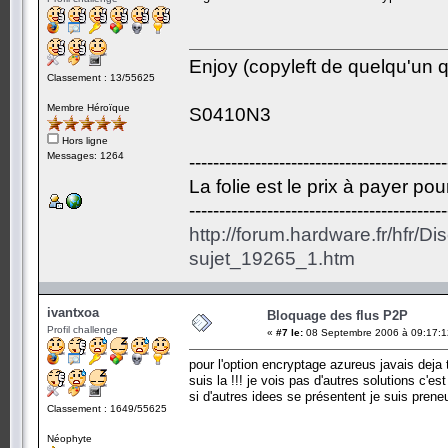
Enjoy (copyleft de quelqu'un qu
Classement : 13/55625
Membre Héroïque
S0410N3
Hors ligne
Messages: 1264
-------------------------------------------
La folie est le prix à payer po
-------------------------------------------
http://forum.hardware.fr/hfr/D
sujet_19265_1.htm
ivantxoa
Bloquage des flus P2P
Profil challenge
«
#7 le:
08 Septembre 2006 à 09:17:1
pour l'option encryptage azureus javais deja 
suis la !!! je vois pas d'autres solutions c'e
si d'autres idees se présentent je suis preneu
Classement : 1649/55625
Néophyte