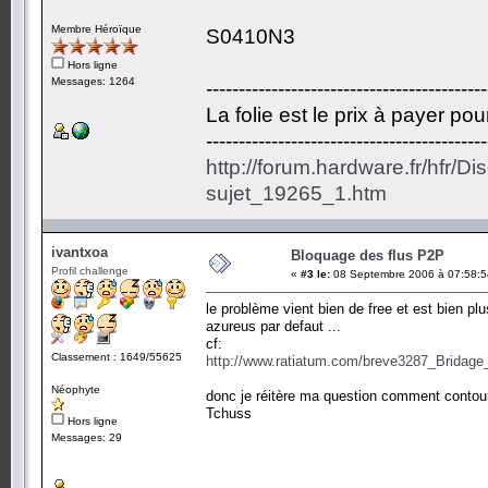
Membre Héroïque
S0410N3
Hors ligne
Messages: 1264
-------------------------------------------
La folie est le prix à payer po
-------------------------------------------
http://forum.hardware.fr/hfr/D
sujet_19265_1.htm
ivantxoa
Bloquage des flus P2P
Profil challenge
«
#3 le:
08 Septembre 2006 à 07:58:5
le problème vient bien de free et est bien 
azureus par defaut ...
cf:
Classement : 1649/55625
http://www.ratiatum.com/breve3287_Brida
Néophyte
donc je réitère ma question comment contourne
Tchuss
Hors ligne
Messages: 29