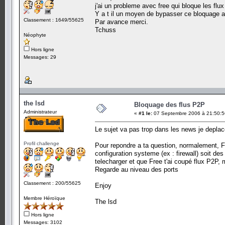
j'ai un probleme avec free qui bloque les flux 
Y a t il un moyen de bypasser ce bloquage av
Classement : 1649/55625
Par avance merci.
Tchuss
Néophyte
Hors ligne
Messages: 29
the lsd
Bloquage des flus P2P
Administrateur
«
#1 le:
07 Septembre 2006 à 21:50:5
Le sujet va pas trop dans les news je deplace
Profil challenge
Pour repondre a ta question, normalement, Fr
configuration systeme (ex : firewall) soit d
telecharger et que Free t'ai coupé flux P2P,
Regarde au niveau des ports
Classement : 200/55625
Enjoy
Membre Héroïque
The lsd
Hors ligne
Messages: 3102