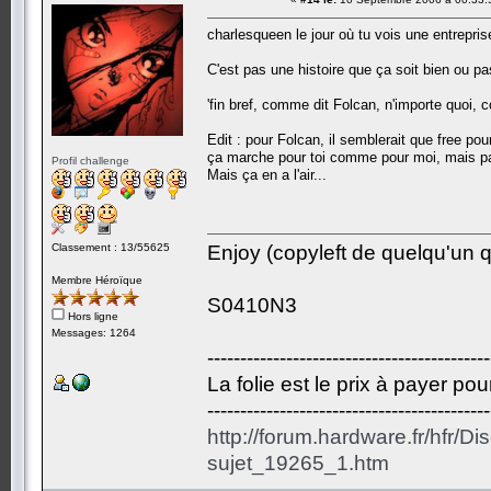
charlesqueen le jour où tu vois une entreprise
C'est pas une histoire que ça soit bien ou pas
'fin bref, comme dit Folcan, n'importe quoi, 
Edit : pour Folcan, il semblerait que free p
ça marche pour toi comme pour moi, mais pas
Profil challenge
Mais ça en a l'air...
Classement : 13/55625
Enjoy (copyleft de quelqu'un qu
Membre Héroïque
S0410N3
Hors ligne
Messages: 1264
-------------------------------------------
La folie est le prix à payer po
-------------------------------------------
http://forum.hardware.fr/hfr/D
sujet_19265_1.htm