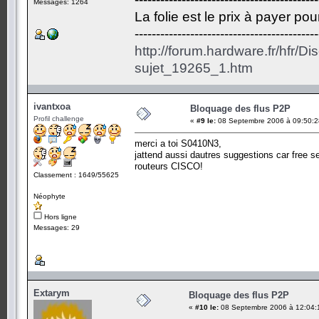
Messages: 1264
La folie est le prix à payer po
-------------------------------------------
http://forum.hardware.fr/hfr/D
sujet_19265_1.htm
ivantxoa
Bloquage des flus P2P
Profil challenge
«
#9 le:
08 Septembre 2006 à 09:50:2
merci a toi S0410N3,
jattend aussi dautres suggestions car free se
routeurs CISCO!
Classement : 1649/55625
Néophyte
Hors ligne
Messages: 29
Extarym
Bloquage des flus P2P
«
#10 le:
08 Septembre 2006 à 12:04: