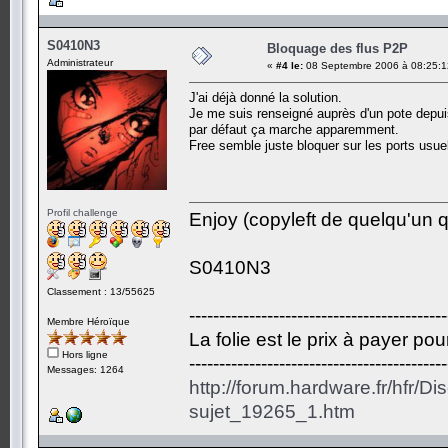
S0410N3
Bloquage des flus P2P
Administrateur
«
#4 le:
08 Septembre 2006 à 08:25:1
J'ai déjà donné la solution.
Je me suis renseigné auprès d'un pote depuis
par défaut ça marche apparemment.
Free semble juste bloquer sur les ports usue
Profil challenge
Enjoy (copyleft de quelqu'un qu
S0410N3
Classement : 13/55625
-------------------------------------------
Membre Héroïque
La folie est le prix à payer po
Hors ligne
-------------------------------------------
Messages: 1264
http://forum.hardware.fr/hfr/D
sujet_19265_1.htm