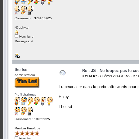
Classement : 3761/55625
Néophyte
Hors ligne
Messages: 4
the lsd
Re : JS - Ne loupez pas le co
Administrateur
«
#113 le:
27 Février 2014 à 15:22:57 
Tu peux aller dans la partie afterwards pour p
Profil challenge
Enjoy
The lsd
Classement : 199/55625
Membre Héroïque
Hors ligne