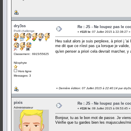
dry3ss
Re : JS - Ne loupez pas le co
Profil challenge
«
#115 le:
07 Juillet 2015 à 22:38:27 »
Heu salut alors je suis perplexe, à priori j 'a
me dit que ce n'est pas ça lorsque je valide, 
qu'en penser a priori cela devrait marcher, y
Classement : 6915/55625
Néophyte
Hors ligne
Messages: 3
«
Dernière édition: 07 Juillet 2015 à 22:40:14 par dry3
pixis
Re : JS - Ne loupez pas le co
Administrateur
«
#116 le:
08 Juillet 2015 à 09:53:45 »
Bonjour, tu as le bon mot de passe. Je viens d
Vérifie que tu gardes bien les majuscules/mi