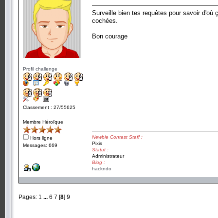
Surveille bien tes requêtes pour savoir d'où 
cochées.
Bon courage
Profil challenge
Classement : 27/55625
Membre Héroïque
Newbie Contest Staff :
Hors ligne
Pixis
Messages: 669
Statut :
Administrateur
Blog :
hackndo
Pages:
1
...
6
7
[
8
]
9