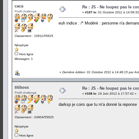
caca
Re : JS - Ne loupez pas le co
Profil challenge
«
#107 le:
01 Octobre 2011 à 14:08:32
euh indice : /* Modéré : personne n'a demandé 
Classement : 10811/55625
Néophyte
Hors ligne
Messages: 1
«
Dernière édition: 01 Octobre 2011 à 14:48:15 par As
titiboss
Re : JS - Ne loupez pas le co
Profil challenge
«
#108 le:
19 Juin 2012 à 17:57:42 »
darksp je coirs que tu m'a donné la repons
Classement : 24904/55625
Néophyte
Hors ligne