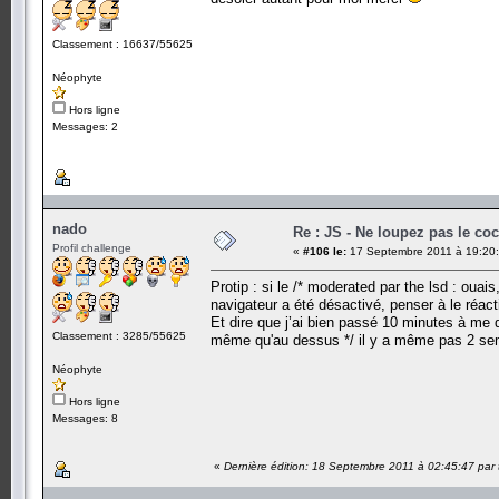
Classement : 16637/55625
Néophyte
Hors ligne
Messages: 2
nado
Re : JS - Ne loupez pas le co
Profil challenge
«
#106 le:
17 Septembre 2011 à 19:20:
Protip : si le /* moderated par the lsd : ouais
navigateur a été désactivé, penser à le réac
Et dire que j’ai bien passé 10 minutes à me d
Classement : 3285/55625
même qu'au dessus */ il y a même pas 2 s
Néophyte
Hors ligne
Messages: 8
«
Dernière édition: 18 Septembre 2011 à 02:45:47 par 