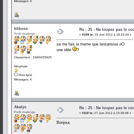
Messages: 4
titiboss
Re : JS - Ne loupez pas le co
Profil challenge
«
#109 le:
19 Juin 2012 à 18:24:44 »
sa me fais la meme que lansansius oO
une idée
?
Classement : 24904/55625
Néophyte
Hors ligne
Messages: 4
Akalys
Re : JS - Ne loupez pas le co
Profil challenge
«
#110 le:
27 Juin 2012 à 15:38:48 »
Bonjour,