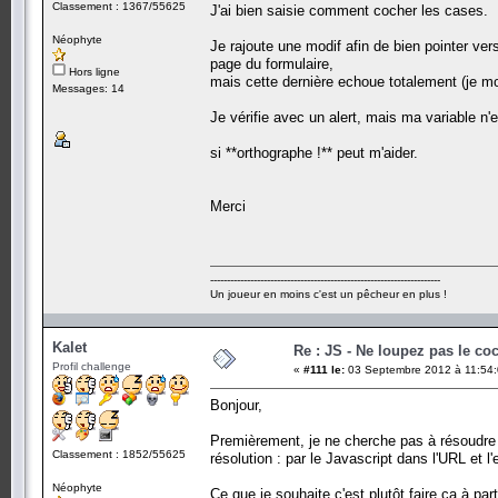
Classement : 1367/55625
J'ai bien saisie comment cocher les cases.
Néophyte
Je rajoute une modif afin de bien pointer vers
page du formulaire,
Hors ligne
mais cette dernière echoue totalement (je modi
Messages: 14
Je vérifie avec un alert, mais ma variable n'
si **orthographe !** peut m'aider.
Merci
---------------------------------------------------------------------
Un joueur en moins c'est un pêcheur en plus !
Kalet
Re : JS - Ne loupez pas le co
Profil challenge
«
#111 le:
03 Septembre 2012 à 11:54:
Bonjour,
Premièrement, je ne cherche pas à résoudre 
Classement : 1852/55625
résolution : par le Javascript dans l'URL et l
Néophyte
Ce que je souhaite c'est plutôt faire ça à part