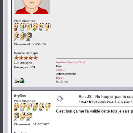
Profil challenge
Classement : 27/55625
Membre Héroïque
Newbie Contest Staff :
Hors ligne
Pixis
Messages: 669
Statut :
Administrateur
Blog :
hackndo
dry3ss
Re : JS - Ne loupez pas le co
Profil challenge
«
#117 le:
08 Juillet 2015 à 17:21:30 »
C'est bon ça me l'a validé cette fois je sais 
Classement : 6915/55625