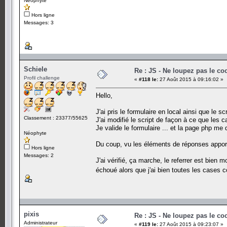
Néophyte
Hors ligne
Messages: 3
Schiele
Re : JS - Ne loupez pas le co
Profil challenge
«
#118 le:
27 Août 2015 à 09:16:02 »
Hello,
J'ai pris le formulaire en local ainsi que le scr
Classement : 23377/55625
J'ai modifié le script de façon à ce que les 
Je valide le formulaire ... et la page php me d
Néophyte
Du coup, vu les éléments de réponses apportés 
Hors ligne
Messages: 2
J'ai vérifié, ça marche, le referrer est bien m
échoué alors que j'ai bien toutes les cases
pixis
Re : JS - Ne loupez pas le co
Administrateur
«
#119 le:
27 Août 2015 à 09:23:07 »