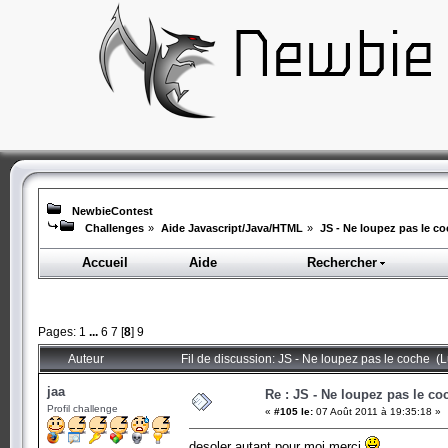
NewbieContest
Challenges
»
Aide Javascript/Java/HTML
»
JS - Ne loupez pas le c
Accueil
Aide
Rechercher
Pages:
1
...
6
7
[
8
]
9
Auteur
Fil de discussion: JS - Ne loupez pas le coche (
jaa
Re : JS - Ne loupez pas le co
Profil challenge
«
#105 le:
07 Août 2011 à 19:35:18 »
desoler autant pour moi merci