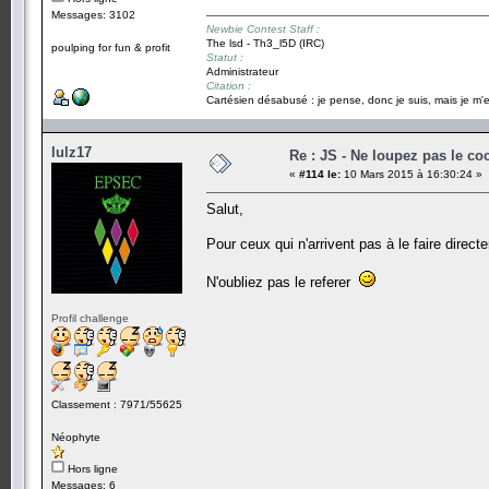
Messages: 3102
Newbie Contest Staff :
The lsd - Th3_l5D (IRC)
poulping for fun & profit
Statut :
Administrateur
Citation :
Cartésien désabusé : je pense, donc je suis, mais je m'e
lulz17
Re : JS - Ne loupez pas le co
«
#114 le:
10 Mars 2015 à 16:30:24 »
Salut,
Pour ceux qui n'arrivent pas à le faire directe
N'oubliez pas le referer
Profil challenge
Classement : 7971/55625
Néophyte
Hors ligne
Messages: 6