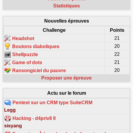
Statistiques
Nouvelles épreuves
Challenge
Points
21
Headshot
20
Boutons diaboliques
22
Shellpuzzle
21
Game of dots
20
Ransongiciel du pauvre
Proposer une épreuve
Actu sur le forum
Pentest sur un CRM type SuiteCRM
Legg
Hacking - d4priv8 II
sisyang