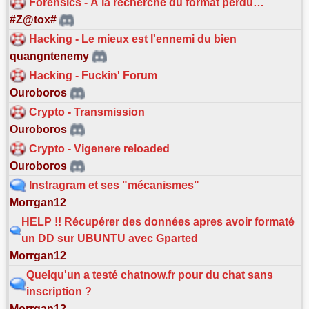
Forensics - À la recherche du format perdu…
#Z@tox#
Hacking - Le mieux est l'ennemi du bien
quangntenemy
Hacking - Fuckin' Forum
Ouroboros
Crypto - Transmission
Ouroboros
Crypto - Vigenere reloaded
Ouroboros
Instragram et ses "mécanismes"
Morrgan12
HELP !! Récupérer des données apres avoir formaté
un DD sur UBUNTU avec Gparted
Morrgan12
Quelqu'un a testé chatnow.fr pour du chat sans
inscription ?
Morrgan12