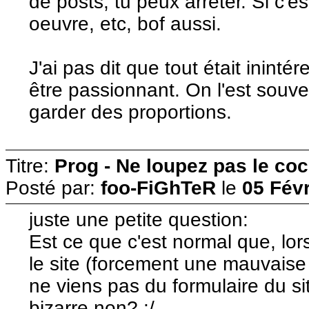
de posts, tu peux arrêter. Si c'e
oeuvre, etc, bof aussi.
J'ai pas dit que tout était inint
être passionnant. On l'est souven
garder des proportions.
Titre:
Prog - Ne loupez pas le co
Posté par:
foo-FiGhTeR
le
05 Févr
juste une petite question:
Est ce que c'est normal que, lor
le site (forcement une mauvaise
ne viens pas du formulaire du si
bizarre non? :/