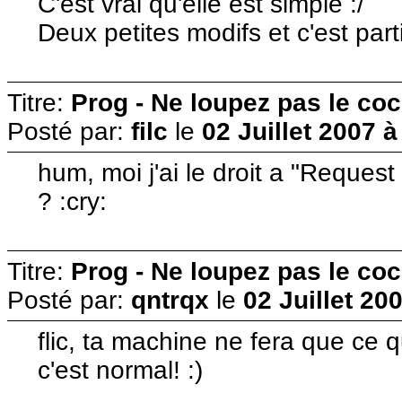
C'est vrai qu'elle est simple :/
Deux petites modifs et c'est part
Titre:
Prog - Ne loupez pas le co
Posté par:
filc
le
02 Juillet 2007 à
hum, moi j'ai le droit a "Request
? :cry:
Titre:
Prog - Ne loupez pas le co
Posté par:
qntrqx
le
02 Juillet 20
flic, ta machine ne fera que ce 
c'est normal! :)