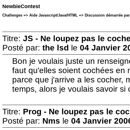
NewbieContest
Challenges => Aide Javascript/Java/HTML => Discussion démarrée par: t
Titre:
JS - Ne loupez pas le coch
Posté par:
the lsd
le
04 Janvier 2
Bon je voulais juste un renseign
faut qu'elles soient cochées e
parce que j'arrive a les cocher,
temps, alors je voulais savoir s
Titre:
Prog - Ne loupez pas le co
Posté par:
Nms
le
04 Janvier 200