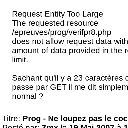
Request Entity Too Large
The requested resource
/epreuves/prog/verifpr8.php
does not allow request data wit
amount of data provided in the 
limit.
Sachant qu'il y a 23 caractères 
passe par GET il me dit simpleme
normal ?
Titre:
Prog - Ne loupez pas le co
Posté par:
Zmx
le
19 Mai 2007 à 