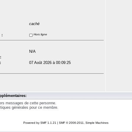
caché
 :
Hors ligne
N/A
:
:
07 Août 2026 à 00:09:25
pplémentaires:
iers messages de cette personne.
istiques générales pour ce membre.
Powered by SMF 1.1.21
|
SMF © 2006-2011, Simple Machines