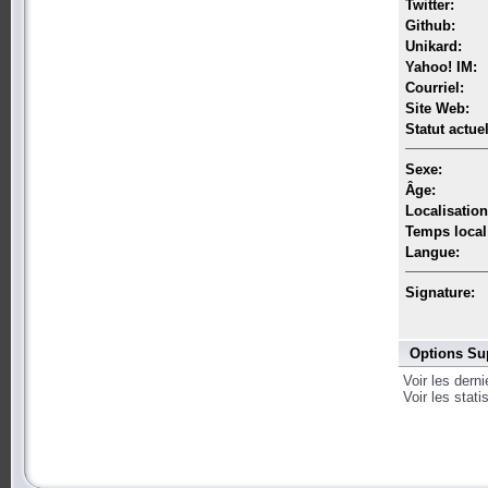
Twitter:
Github:
Unikard:
Yahoo! IM:
Courriel:
Site Web:
Statut actuel
Sexe:
Âge:
Localisation
Temps local
Langue:
Signature:
Options Su
Voir les dern
Voir les stat