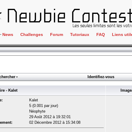
News
Challenges
Forum
Tutoriaux
FAQ
Liens util
Crackme
IRC
ClientSide
Newbi
Cryptographie
Liens
Forensics
chercher
Identifiez-vous
Parten
Hacking
Régle
e - Kalet
Image/
Logique
Goodi
e:
Kalet
Programmation
5 (0.001 par jour)
L'incu
Néophyte
Stéganographie
29 Août 2012 à 19:32:01
Wargame
rement:
02 Décembre 2012 à 15:34:08
Tous les challenges