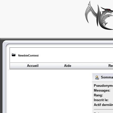
NewbieContest
Accueil
Aide
Re
Sommair
Pseudonym
Messages:
Rang:
Inscrit le:
Actif derniè