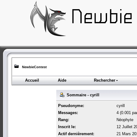
NewbieContest
Accueil
Aide
Rechercher
Sommaire - cyrill
Pseudonyme:
cyrill
Messages:
4 (0.001 par
Rang:
Néophyte
Inscrit le:
12 Juillet 
Actif dernièrement:
21 Mars 20