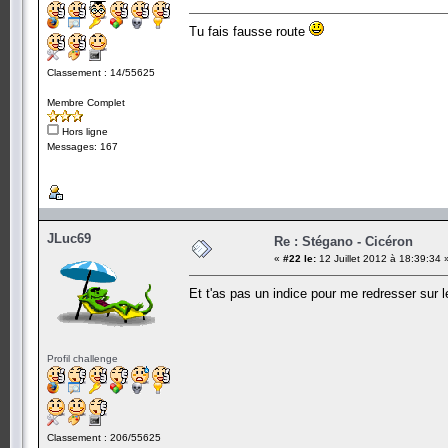
Tu fais fausse route
Classement : 14/55625
Membre Complet
Hors ligne
Messages: 167
JLuc69
Re : Stégano - Cicéron
«
#22 le:
12 Juillet 2012 à 18:39:34 
Et t'as pas un indice pour me redresser sur 
Profil challenge
Classement : 206/55625