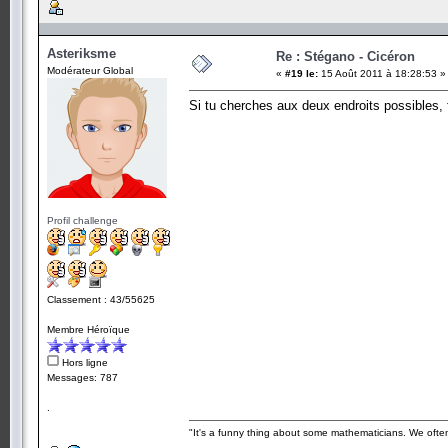
Asteriksme
Re : Stégano - Cicéron
Modérateur Global
«
#19 le:
15 Août 2011 à 18:28:53 »
Si tu cherches aux deux endroits possibles, t
Profil challenge
Classement : 43/55625
Membre Héroïque
Hors ligne
Messages: 787
.
"It's a funny thing about some mathematicians. We often 