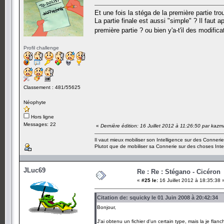
Et une fois la stéga de la première partie tro
La partie finale est aussi "simple" ? Il faut
première partie ? ou bien y'a-t'il des modific
Profil challenge
Classement : 481/55625
Néophyte
Hors ligne
Messages: 22
«
Dernière édition: 16 Juillet 2012 à 11:26:50 par kazm
Il vaut mieux mobiliser son Intelligence sur des Connerie
Plutot que de mobiliser sa Connerie sur des choses Intel
JLuc69
Re : Re : Stégano - Cicéron
«
#25 le:
16 Juillet 2012 à 18:35:38 
Citation de: squicky le 01 Juin 2008 à 20:42:34
Bonjour,
J'ai obtenu un fichier d'un certain type, mais la je flanc