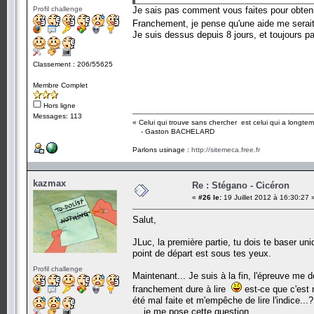
Profil challenge
Je sais pas comment vous faites pour obtenir
Franchement, je pense qu'une aide me sera
Je suis dessus depuis 8 jours, et toujours p
Classement : 206/55625
Membre Complet
Hors ligne
Messages: 113
« Celui qui trouve sans chercher est celui qui a longte
- Gaston BACHELARD
Parlons usinage :
http://sitemeca.free.fr
kazmax
Re : Stégano - Cicéron
«
#26 le:
19 Juillet 2012 à 16:30:27 
Salut,
JLuc, la première partie, tu dois te baser uni
point de départ est sous tes yeux.
Profil challenge
Maintenant... Je suis à la fin, l'épreuve me d
franchement dure à lire
est-ce que c'est 
été mal faite et m'empêche de lire l'indice...
... je me pose cette question ...