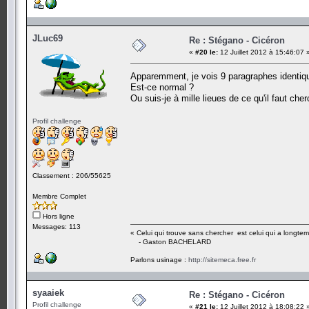
JLuc69
Re : Stégano - Cicéron
«
#20 le:
12 Juillet 2012 à 15:46:07 
Apparemment, je vois 9 paragraphes identiq
Est-ce normal ?
Ou suis-je à mille lieues de ce qu'il faut cher
Profil challenge
Classement : 206/55625
Membre Complet
Hors ligne
Messages: 113
« Celui qui trouve sans chercher est celui qui a longte
- Gaston BACHELARD
Parlons usinage :
http://sitemeca.free.fr
syaaiek
Re : Stégano - Cicéron
Profil challenge
«
#21 le:
12 Juillet 2012 à 18:08:22 