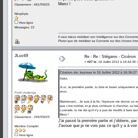
Merci !
Classement : 481/55625
Néophyte
Hors ligne
Messages: 22
Il vaut mieux mobiliser son Intelligence sur des Connerie
Plutot que de mobiliser sa Connerie sur des choses Intel
JLuc69
Re : Re : Stégano - Cicéron
«
#27 le:
19 Juillet 2012 à 16:44:36 
Citation de: kazmax le 19 Juillet 2012 à 16:30:27
Salut,
JLuc, la première partie, tu dois te baser uniquement su
yeux.
Profil challenge
Maintenant... Je suis à la fin, l'épreuve me donne un in
que c'est normal, et je dois continuer à chercher, ou b
Luxerails, tu me dis qu'il n'y a pas de modifs à faire dan
Merci !
Classement : 206/55625
J'ai passé la première partie et j’obtiens, par
J'avoue que je ne vois pas ce qu'il y a à voir
Membre Complet
Hors ligne