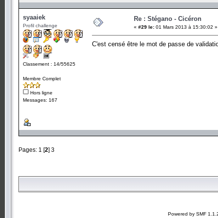
syaaiek
Re : Stégano - Cicéron
Profil challenge
«
#29 le:
01 Mars 2013 à 15:30:02 »
C'est censé être le mot de passe de validat
Classement : 14/55625
Membre Complet
Hors ligne
Messages: 167
Pages:
1
[
2
]
3
Powered by SMF 1.1.