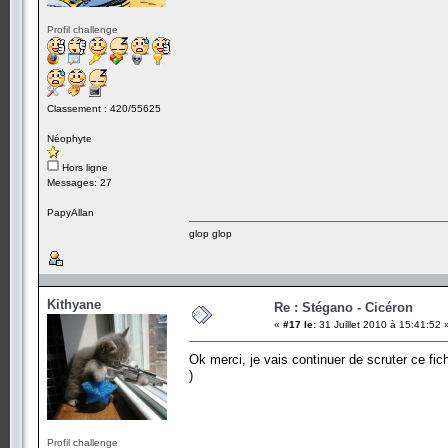
Profil challenge
Classement : 420/55625
Néophyte
Hors ligne
Messages: 27
PapyAllan
glop glop
Kithyane
Re : Stégano - Cicéron
«
#17 le:
31 Juillet 2010 à 15:41:52 
Ok merci, je vais continuer de scruter ce fi
)
Profil challenge