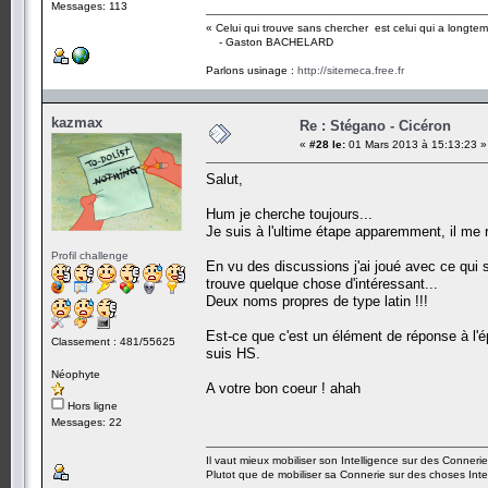
Messages: 113
« Celui qui trouve sans chercher est celui qui a longte
- Gaston BACHELARD
Parlons usinage :
http://sitemeca.free.fr
kazmax
Re : Stégano - Cicéron
«
#28 le:
01 Mars 2013 à 15:13:23 »
Salut,
Hum je cherche toujours...
Je suis à l'ultime étape apparemment, il me 
Profil challenge
En vu des discussions j'ai joué avec ce qui s
trouve quelque chose d'intéressant...
Deux noms propres de type latin !!!
Est-ce que c'est un élément de réponse à l'é
Classement : 481/55625
suis HS.
Néophyte
A votre bon coeur ! ahah
Hors ligne
Messages: 22
Il vaut mieux mobiliser son Intelligence sur des Connerie
Plutot que de mobiliser sa Connerie sur des choses Intel