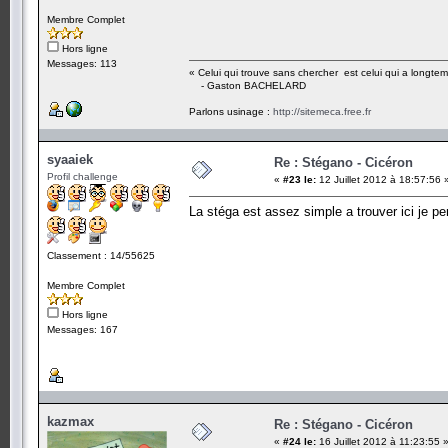
Membre Complet
Hors ligne
Messages: 113
« Celui qui trouve sans chercher est celui qui a longte
- Gaston BACHELARD
Parlons usinage :
http://sitemeca.free.fr
syaaiek
Re : Stégano - Cicéron
Profil challenge
«
#23 le:
12 Juillet 2012 à 18:57:56 
La stéga est assez simple a trouver ici je pe
Classement : 14/55625
Membre Complet
Hors ligne
Messages: 167
kazmax
Re : Stégano - Cicéron
«
#24 le:
16 Juillet 2012 à 11:23:55 