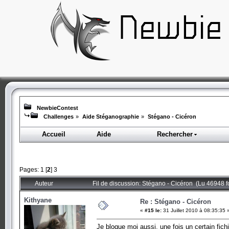
NewbieContest
Challenges
»
Aide Stéganographie
»
Stégano - Cicéron
Accueil
Aide
Rechercher
Pages:
1
[
2
]
3
Auteur
Fil de discussion: Stégano - Cicéron (Lu 46948 f
Kithyane
Re : Stégano - Cicéron
«
#15 le:
31 Juillet 2010 à 08:35:35 
Je bloque moi aussi, une fois un certain fich