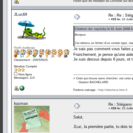
Plutot que de mobiliser sa Connerie sur des
JLuc69
Re : Re : Sté
«
#25 le:
16 Juill
Citation de: squicky le 01 Juin 2008 à
Bonjour,
J'ai obtenu un fichier d'un certain type, mai
Profil challenge
Je sais pas comment vous faites po
Franchement, je pense qu'une aid
Je suis dessus depuis 8 jours, et 
Classement : 206/55625
Membre Complet
Hors ligne
Messages: 113
« Celui qui trouve sans chercher est celui 
- Gaston BACHELARD
Parlons usinage :
http://sitemeca.free.fr
kazmax
Re : Stégano 
«
#26 le:
19 Juill
Salut,
JLuc, la première partie, tu dois t