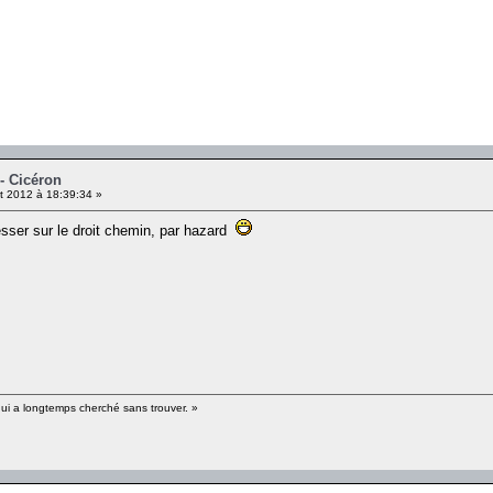
- Cicéron
et 2012 à 18:39:34 »
esser sur le droit chemin, par hazard
qui a longtemps cherché sans trouver. »