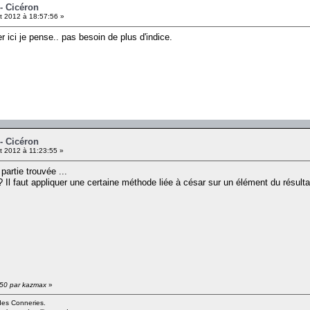
- Cicéron
et 2012 à 18:57:56 »
 ici je pense.. pas besoin de plus d'indice.
- Cicéron
et 2012 à 11:23:55 »
partie trouvée ...
? Il faut appliquer une certaine méthode liée à césar sur un élément du résultat
6:50 par kazmax
»
 des Conneries.