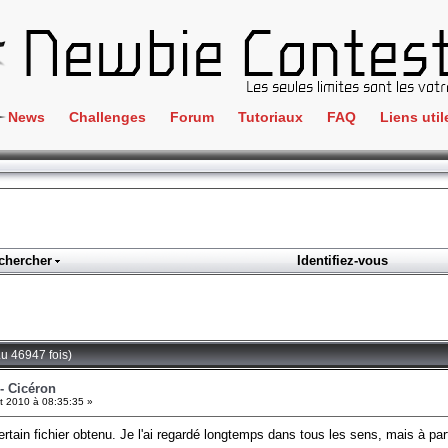
News
Challenges
Forum
Tutoriaux
FAQ
Liens util
Crackme
IRC
ClientSide
Newbi
Cryptographie
Liens
Forensics
chercher
Identifiez-vous
Parten
Hacking
Régle
Logique
Goodi
Programmation
Lu 46947 fois)
L'incu
Stéganographie
- Cicéron
et 2010 à 08:35:35 »
Wargame
ertain fichier obtenu. Je l'ai regardé longtemps dans tous les sens, mais à pa
Tous les challenges