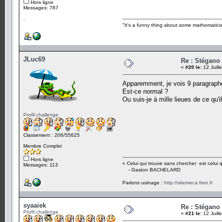
Hors ligne
Messages: 787
.
"It's a funny thing about some mathematicia
JLuc69
Re : Stégano 
«
#20 le:
12 Juill
Apparemment, je vois 9 paragraphe
Est-ce normal ?
Ou suis-je à mille lieues de ce qu'i
Profil challenge
Classement : 206/55625
Membre Complet
Hors ligne
« Celui qui trouve sans chercher est celui 
Messages: 113
- Gaston BACHELARD
Parlons usinage :
http://sitemeca.free.fr
syaaiek
Re : Stégano 
Profil challenge
«
#21 le:
12 Juill