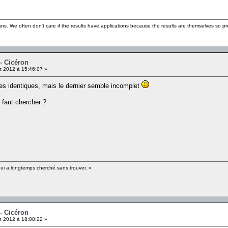
ns. We often don't care if the results have applications because the results are themselves so pre
- Cicéron
et 2012 à 15:46:07 »
s identiques, mais le dernier semble incomplet
l faut chercher ?
qui a longtemps cherché sans trouver. »
- Cicéron
et 2012 à 18:08:22 »