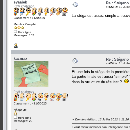
syaaiek
Re : Stégano 
Profil challenge
«
#23 le:
12 Juill
La stéga est assez simple a trouver
Classement : 14/55625
Membre Complet
Hors ligne
Messages: 167
kazmax
Re : Stégano 
«
#24 le:
16 Juill
Et une fois la stéga de la première 
La partie finale est aussi "simple" 
dans la structure du résultat ?
Profil challenge
Classement : 481/55625
Néophyte
Hors ligne
«
Dernière édition: 16 Juillet 2012 à 11:2
Messages: 22
Il vaut mieux mobiliser son Intelligence sur