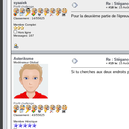
syaaiek
Re : Stégano
Profil challenge
«
#18 le:
15 Août
Pour la deuxième partie de l'épreu
Classement : 14/55625
Membre Complet
Hors ligne
Messages: 167
Asteriksme
Re : Stégano
Modérateur Global
«
#19 le:
15 Août
Si tu cherches aux deux endroits po
Profil challenge
Classement : 43/55625
Membre Héroïque