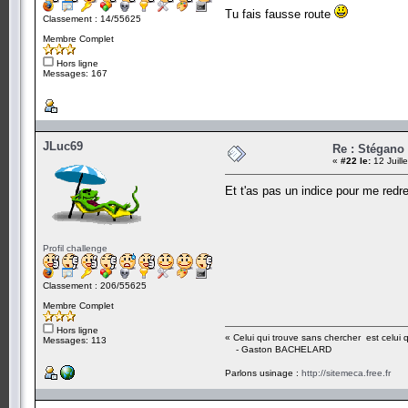
Tu fais fausse route
Classement : 14/55625
Membre Complet
Hors ligne
Messages: 167
JLuc69
Re : Stégano 
«
#22 le:
12 Juill
Et t'as pas un indice pour me redr
Profil challenge
Classement : 206/55625
Membre Complet
Hors ligne
« Celui qui trouve sans chercher est celui 
Messages: 113
- Gaston BACHELARD
Parlons usinage :
http://sitemeca.free.fr