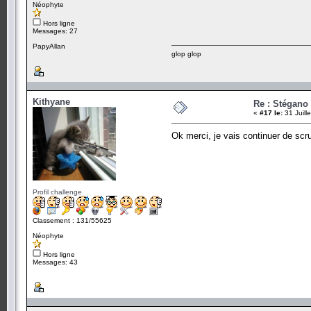
Néophyte
Hors ligne
Messages: 27
PapyAllan
glop glop
Kithyane
Re : Stégano 
«
#17 le:
31 Juill
Ok merci, je vais continuer de scr
Profil challenge
Classement : 131/55625
Néophyte
Hors ligne
Messages: 43