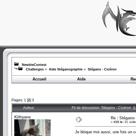
NewbieContest
Challenges
»
Aide Stéganographie
»
Stégano - Cicéron
Accueil
Aide
Re
Pages:
1
[
2
]
3
Auteur
Fil de discussion: Stégano - Cicéron (
Kithyane
Re : Stégano 
«
#15 le:
31 Juill
Je bloque moi aussi, une fois un c