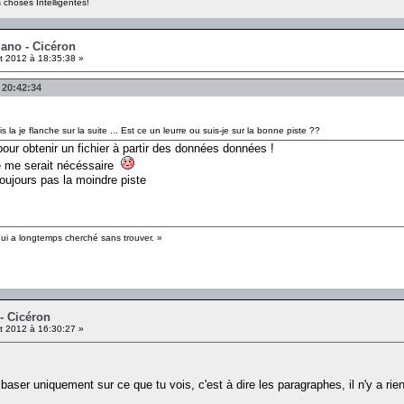
 choses Intelligentes!
gano - Cicéron
et 2012 à 18:35:38 »
 20:42:34
s la je flanche sur la suite ... Est ce un leurre ou suis-je sur la bonne piste ??
ur obtenir un fichier à partir des données données !
e me serait nécéssaire
toujours pas la moindre piste
qui a longtemps cherché sans trouver. »
- Cicéron
et 2012 à 16:30:27 »
e baser uniquement sur ce que tu vois, c'est à dire les paragraphes, il n'y a ri