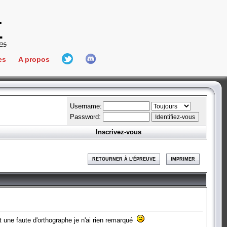
es
A propos
L'équipe
e Connect
Hall Of Fame
Username:
Password:
Inscrivez-vous
aires
ment
RETOURNER À L'ÉPREUVE
IMPRIMER
es
bateur
rt une faute d'orthographe je n'ai rien remarqué