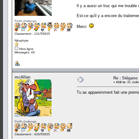
Il y a aussi un truc qui me trouble 
Est-ce qu'il y a encore du traiteme
Profil challenge
Merci
Classement : 131/55625
Néophyte
Hors ligne
Messages: 43
mcAllan
Re : Stégano 
«
#16 le:
31 Juill
Tu as apparemment fait une premiè
Profil challenge
Classement : 420/55625