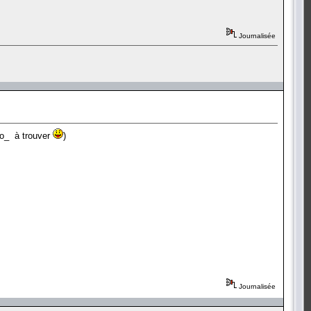
Journalisée
_o_ à trouver
)
Journalisée