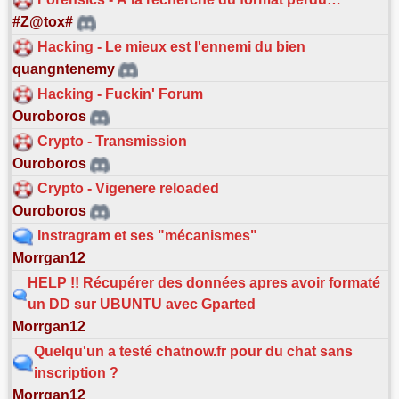
#Z@tox#
Hacking - Le mieux est l'ennemi du bien
quangntenemy
Hacking - Fuckin' Forum
Ouroboros
Crypto - Transmission
Ouroboros
Crypto - Vigenere reloaded
Ouroboros
Instragram et ses "mécanismes"
Morrgan12
HELP !! Récupérer des données apres avoir formaté
un DD sur UBUNTU avec Gparted
Morrgan12
Quelqu'un a testé chatnow.fr pour du chat sans
inscription ?
Morrgan12