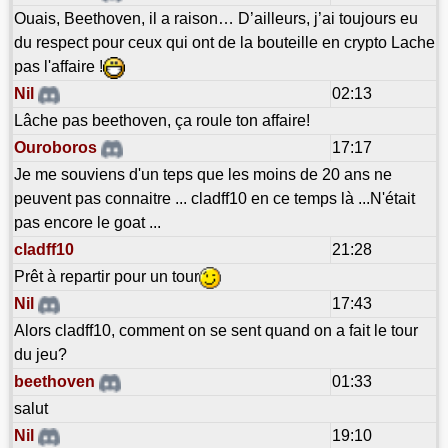
Ouais, Beethoven, il a raison… D’ailleurs, j’ai toujours eu
du respect pour ceux qui ont de la bouteille en crypto Lache
pas l'affaire !
Nil
02:13
Lâche pas beethoven, ça roule ton affaire!
Ouroboros
17:17
Je me souviens d'un teps que les moins de 20 ans ne
peuvent pas connaitre ... cladff10 en ce temps là ...N'était
pas encore le goat ...
cladff10
21:28
Prêt à repartir pour un tour
Nil
17:43
Alors cladff10, comment on se sent quand on a fait le tour
du jeu?
beethoven
01:33
salut
Nil
19:10