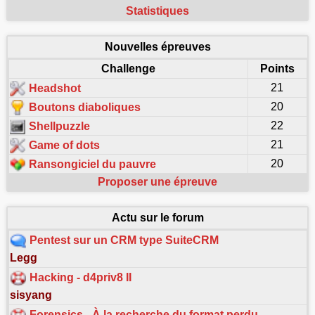
Statistiques
Nouvelles épreuves
Challenge
Points
21
Headshot
20
Boutons diaboliques
22
Shellpuzzle
21
Game of dots
20
Ransongiciel du pauvre
Proposer une épreuve
Actu sur le forum
Pentest sur un CRM type SuiteCRM
Legg
Hacking - d4priv8 II
sisyang
Forensics - À la recherche du format perdu…