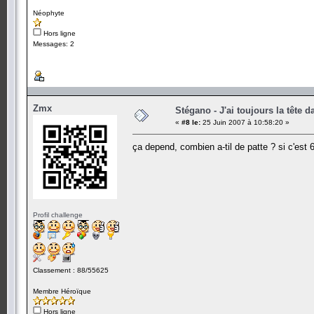
Néophyte
Hors ligne
Messages: 2
Zmx
Stégano - J'ai toujours la tête d
«
#8 le:
25 Juin 2007 à 10:58:20 »
ça depend, combien a-til de patte ? si c'est 
Profil challenge
Classement : 88/55625
Membre Héroïque
Hors ligne