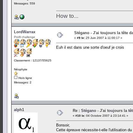
Messages: 559
How to...
LordWarrax
Stégano - J'ai toujours la tête d
Profil challenge
«
#9 le:
25 Juin 2007 à 11:00:17 »
Euh il est dans une sorte d'oeuf je crois
Classement : 12137/55625
Néophyte
Hors ligne
Messages: 2
alph1
Re : Stégano - J'ai toujours la tê
«
#10 le:
04 Octobre 2007 à 23:14:41 »
Bonsoir,
Cette épreuve nécessite-t-elle l'utilisation d