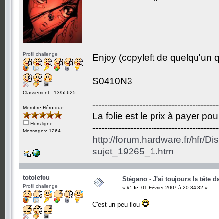
Profil challenge
Enjoy (copyleft de quelqu'un qu
S0410N3
Classement : 13/55625
-------------------------------------------
Membre Héroïque
La folie est le prix à payer po
Hors ligne
-------------------------------------------
Messages: 1264
http://forum.hardware.fr/hfr/D
sujet_19265_1.htm
totolefou
Stégano - J'ai toujours la tête d
Profil challenge
«
#1 le:
01 Février 2007 à 20:34:32 »
C'est un peu flou