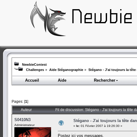
NewbieContest
Challenges
»
Aide Stéganographie
»
Stégano - J'ai toujours la tête
Accueil
Aide
Rechercher
Pages: [
1
]
Auteur
Fil de discussion: Stégano - J'ai toujours la tête 
S0410N3
Stégano - J'ai toujours la tête dan
Administrateur
«
le:
01 Février 2007 à 19:26:30 »
Postez ici vos messages.