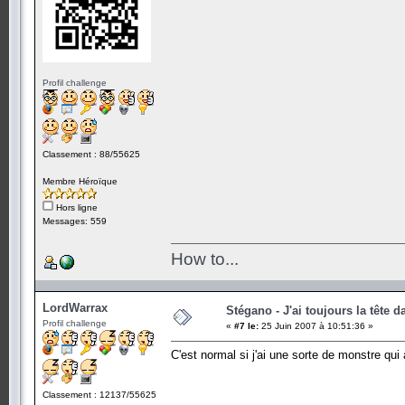
Profil challenge
Classement : 88/55625
Membre Héroïque
Hors ligne
Messages: 559
How to...
LordWarrax
Stégano - J'ai toujours la tête d
Profil challenge
«
#7 le:
25 Juin 2007 à 10:51:36 »
C'est normal si j'ai une sorte de monstre qui 
Classement : 12137/55625