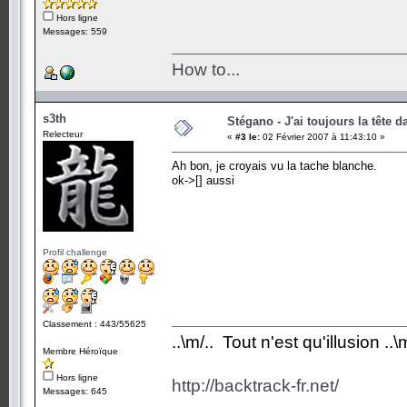
Hors ligne
Messages: 559
How to...
s3th
Stégano - J'ai toujours la tête d
Relecteur
«
#3 le:
02 Février 2007 à 11:43:10 »
Ah bon, je croyais vu la tache blanche.
ok->[] aussi
Profil challenge
Classement : 443/55625
..\m/.. Tout n'est qu'illusion ..\m
Membre Héroïque
Hors ligne
http://backtrack-fr.net/
Messages: 645