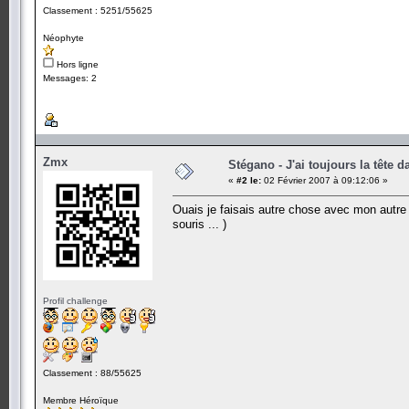
Classement : 5251/55625
Néophyte
Hors ligne
Messages: 2
Zmx
Stégano - J'ai toujours la tête d
«
#2 le:
02 Février 2007 à 09:12:06 »
Ouais je faisais autre chose avec mon autre m
souris ... )
Profil challenge
Classement : 88/55625
Membre Héroïque