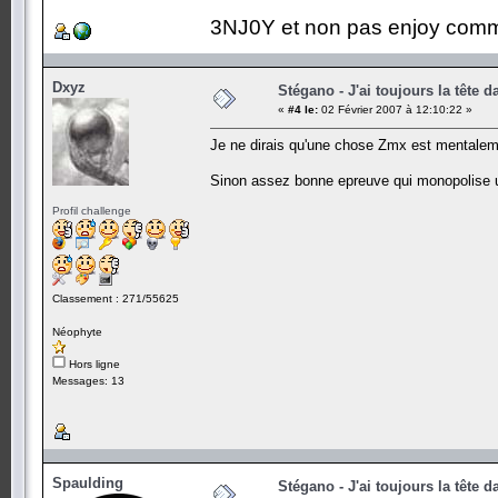
3NJ0Y et non pas enjoy comm
Dxyz
Stégano - J'ai toujours la tête d
«
#4 le:
02 Février 2007 à 12:10:22 »
Je ne dirais qu'une chose Zmx est mentaleme
Sinon assez bonne epreuve qui monopolise 
Profil challenge
Classement : 271/55625
Néophyte
Hors ligne
Messages: 13
Spaulding
Stégano - J'ai toujours la tête d