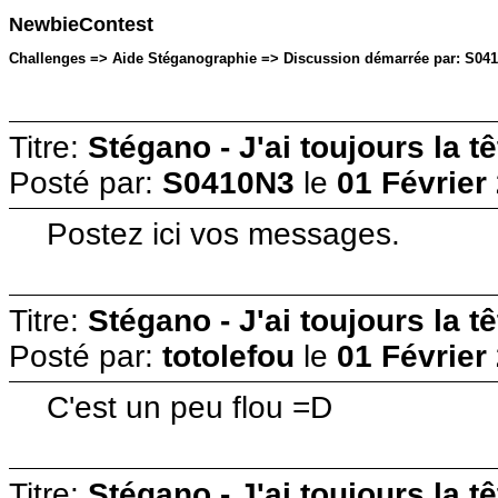
NewbieContest
Challenges => Aide Stéganographie => Discussion démarrée par: S0410N
Titre:
Stégano - J'ai toujours la t
Posté par:
S0410N3
le
01 Février
Postez ici vos messages.
Titre:
Stégano - J'ai toujours la t
Posté par:
totolefou
le
01 Février
C'est un peu flou =D
Titre:
Stégano - J'ai toujours la t