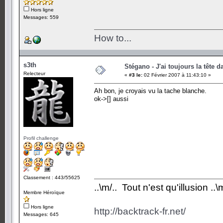
Hors ligne
Messages: 559
How to...
s3th
Stégano - J'ai toujours la tête d
Relecteur
«
#3 le:
02 Février 2007 à 11:43:10 »
Ah bon, je croyais vu la tache blanche.
ok->[] aussi
Profil challenge
Classement : 443/55625
..\m/.. Tout n'est qu'illusion ..\m
Membre Héroïque
Hors ligne
http://backtrack-fr.net/
Messages: 645