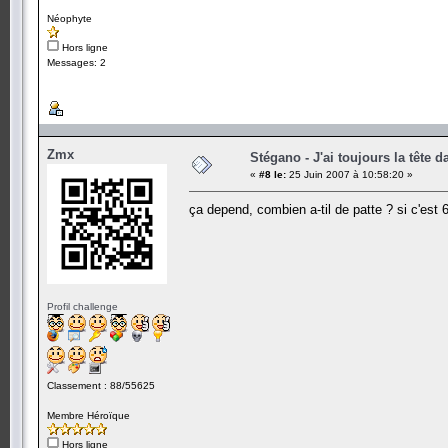
Néophyte
Hors ligne
Messages: 2
Zmx
Stégano - J'ai toujours la tête d
«
#8 le:
25 Juin 2007 à 10:58:20 »
ça depend, combien a-til de patte ? si c'est 
Profil challenge
Classement : 88/55625
Membre Héroïque
Hors ligne