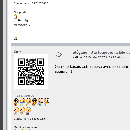
Classement : 5251/55625
Néophyte
Hors ligne
Messages: 2
Zmx
Stégano - J'ai toujours la tête d
«
#2 le:
02 Février 2007 à 09:12:06 »
Ouais je faisais autre chose avec mon autre m
souris ... )
Profil challenge
Classement : 88/55625
Membre Héroïque