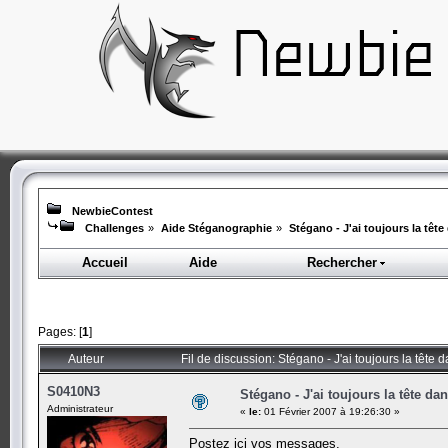
NewbieContest
Challenges
»
Aide Stéganographie
»
Stégano - J'ai toujours la tête
Accueil
Aide
Rechercher
Pages: [
1
]
Auteur
Fil de discussion: Stégano - J'ai toujours la tête 
S0410N3
Stégano - J'ai toujours la tête dan
Administrateur
«
le:
01 Février 2007 à 19:26:30 »
Postez ici vos messages.