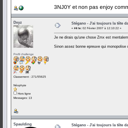
3NJ0Y et non pas enjoy comm
Dxyz
Stégano - J'ai toujours la tête d
«
#4 le:
02 Février 2007 à 12:10:22 »
Je ne dirais qu'une chose Zmx est mentaleme
Sinon assez bonne epreuve qui monopolise 
Profil challenge
Classement : 271/55625
Néophyte
Hors ligne
Messages: 13
Spaulding
Stégano - J'ai toujours la tête d