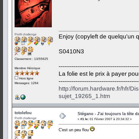
Profil challenge
Enjoy (copyleft de quelqu'un qu
S0410N3
Classement : 13/55625
-------------------------------------------
Membre Héroïque
La folie est le prix à payer po
Hors ligne
-------------------------------------------
Messages: 1264
http://forum.hardware.fr/hfr/D
sujet_19265_1.htm
totolefou
Stégano - J'ai toujours la tête d
Profil challenge
«
#1 le:
01 Février 2007 à 20:34:32 »
C'est un peu flou