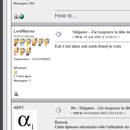
Messages: 559
How to...
LordWarrax
Stégano - J'ai toujours la tête d
Profil challenge
«
#9 le:
25 Juin 2007 à 11:00:17 »
Euh il est dans une sorte d'oeuf je crois
Classement : 12137/55625
Néophyte
Hors ligne
Messages: 2
alph1
Re : Stégano - J'ai toujours la tê
«
#10 le:
04 Octobre 2007 à 23:14:41 »
Bonsoir,
Cette épreuve nécessite-t-elle l'utilisation d