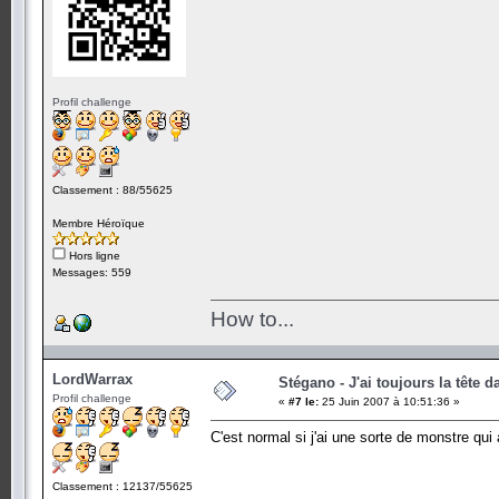
Profil challenge
Classement : 88/55625
Membre Héroïque
Hors ligne
Messages: 559
How to...
LordWarrax
Stégano - J'ai toujours la tête d
Profil challenge
«
#7 le:
25 Juin 2007 à 10:51:36 »
C'est normal si j'ai une sorte de monstre qui 
Classement : 12137/55625