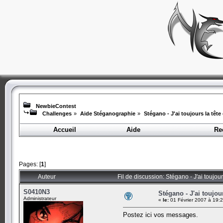
NewbieContest
Challenges
»
Aide Stéganographie
»
Stégano - J'ai toujours la tête
Accueil
Aide
Re
Pages: [
1
]
Auteur
Fil de discussion: Stégano - J'ai toujou
S0410N3
Stégano - J'ai toujou
Administrateur
«
le:
01 Février 2007 à 19:
Postez ici vos messages.