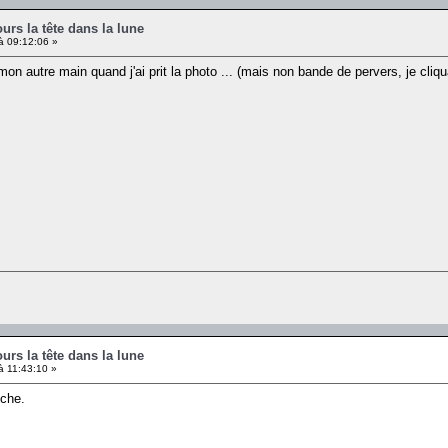
ours la tête dans la lune
à 09:12:06 »
on autre main quand j'ai prit la photo ... (mais non bande de pervers, je cliqu
ours la tête dans la lune
à 11:43:10 »
nche.