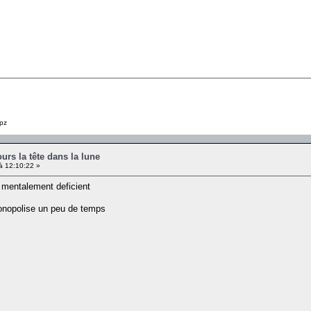
pz
ours la tête dans la lune
à 12:10:22 »
 mentalement deficient
onopolise un peu de temps