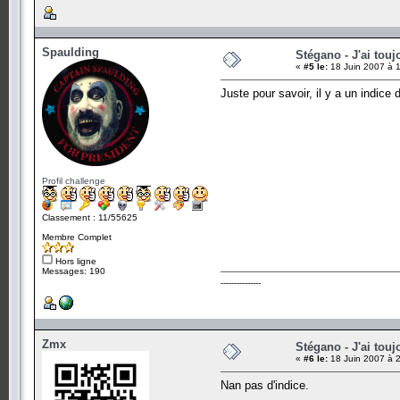
Spaulding
Stégano - J'ai touj
«
#5 le:
18 Juin 2007 à 
Juste pour savoir, il y a un indice d
Profil challenge
Classement : 11/55625
Membre Complet
Hors ligne
Messages: 190
---------------
Zmx
Stégano - J'ai touj
«
#6 le:
18 Juin 2007 à 
Nan pas d'indice.