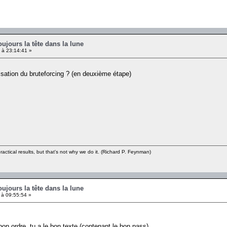
oujours la tête dans la lune
 à 23:14:41 »
ilisation du bruteforcing ? (en deuxième étape)
ractical results, but that's not why we do it. (Richard P. Feynman)
oujours la tête dans la lune
à 09:55:54 »
bon ordre, tu a le bon texte (contenant le bon pass)