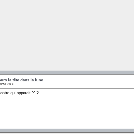
ours la tête dans la lune
10:51:36 »
onstre qui apparait ^^ ?