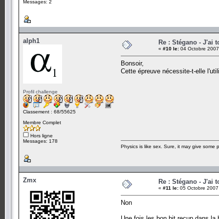
Messages: 2
alph1
Re : Stégano - J'ai t
«
#10 le:
04 Octobre 2007
Bonsoir,
Cette épreuve nécessite-t-elle l'ut
Profil challenge
Classement : 68/55625
Membre Complet
Hors ligne
Messages: 178
Physics is like sex. Sure, it may give some p
Zmx
Re : Stégano - J'ai t
«
#11 le:
05 Octobre 2007 
Non
Une fois les bon bit recup dans la 