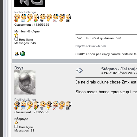
Profil challenge
Classement : 443/55625
Membre Héroïque
..\m/.. Tout n'est qu'illusion ..\m/..
Hors ligne
Messages: 645
http://backtrack-fr.net/
3NJ0Y et non pas enjoy comme certaine ta
Dxyz
Stégano - J'ai touj
«
#4 le:
02 Février 2007 
Je ne dirais qu'une chose Zmx est
Sinon assez bonne epreuve qui m
Profil challenge
Classement : 271/55625
Néophyte
Hors ligne
Messages: 13