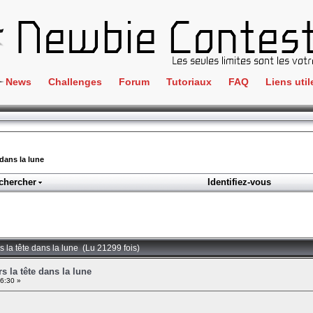
News
Challenges
Forum
Tutoriaux
FAQ
Liens util
Crackme
IRC
ClientSide
Newbi
Cryptographie
Liens
 dans la lune
Forensics
chercher
Identifiez-vous
Parten
Hacking
Régle
Logique
Goodi
Programmation
rs la tête dans la lune (Lu 21299 fois)
L'incu
Stéganographie
rs la tête dans la lune
26:30 »
Wargame
Tous les challenges