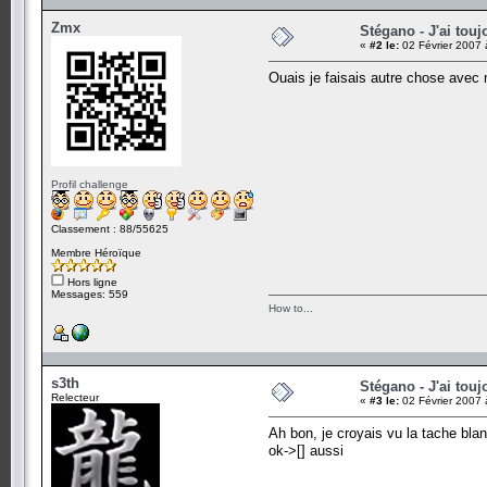
Zmx
Stégano - J'ai touj
«
#2 le:
02 Février 2007 
Ouais je faisais autre chose avec m
Profil challenge
Classement : 88/55625
Membre Héroïque
Hors ligne
Messages: 559
How to...
s3th
Stégano - J'ai touj
Relecteur
«
#3 le:
02 Février 2007 
Ah bon, je croyais vu la tache bla
ok->[] aussi