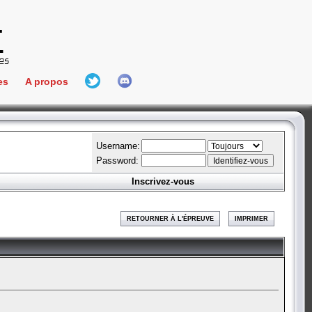
es
A propos
L'équipe
e Connect
Hall Of Fame
Username:
Password:
Inscrivez-vous
aires
ment
RETOURNER À L'ÉPREUVE
IMPRIMER
es
bateur