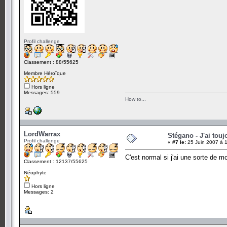
Profil challenge
Classement : 88/55625
Membre Héroïque
Hors ligne
Messages: 559
How to...
LordWarrax
Stégano - J'ai touj
Profil challenge
«
#7 le:
25 Juin 2007 à 
C'est normal si j'ai une sorte de m
Classement : 12137/55625
Néophyte
Hors ligne
Messages: 2