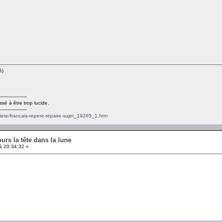
é)
------------------
ssé à être trop lucide.
------------------
ciete/francais-repere-repaire-sujet_19265_1.htm
ours la tête dans la lune
à 20:34:32 »