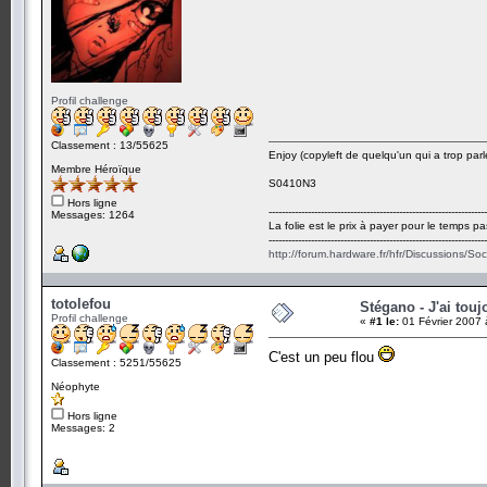
Profil challenge
Classement : 13/55625
Enjoy (copyleft de quelqu'un qui a trop parl
Membre Héroïque
S0410N3
Hors ligne
-------------------------------------------------------------------
Messages: 1264
La folie est le prix à payer pour le temps pa
-------------------------------------------------------------------
http://forum.hardware.fr/hfr/Discussions/So
totolefou
Stégano - J'ai touj
Profil challenge
«
#1 le:
01 Février 2007 
C'est un peu flou
Classement : 5251/55625
Néophyte
Hors ligne
Messages: 2