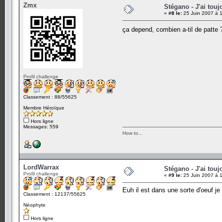
Zmx
Stégano - J'ai touj
«
#8 le:
25 Juin 2007 à 
ça depend, combien a-til de patte ?
Profil challenge
Classement : 88/55625
Membre Héroïque
Hors ligne
Messages: 559
How to...
LordWarrax
Stégano - J'ai touj
Profil challenge
«
#9 le:
25 Juin 2007 à 1
Euh il est dans une sorte d'oeuf je
Classement : 12137/55625
Néophyte
Hors ligne