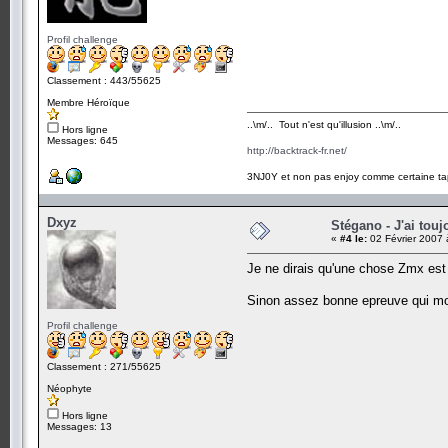
Profil challenge
Classement : 443/55625
Membre Héroïque
..\m/.. Tout n'est qu'illusion ..\m/..
Hors ligne
Messages: 645
http://backtrack-fr.net/
3NJ0Y et non pas enjoy comme certaine ta
Dxyz
Stégano - J'ai touj
«
#4 le:
02 Février 2007 
Je ne dirais qu'une chose Zmx est
Sinon assez bonne epreuve qui m
Profil challenge
Classement : 271/55625
Néophyte
Hors ligne
Messages: 13