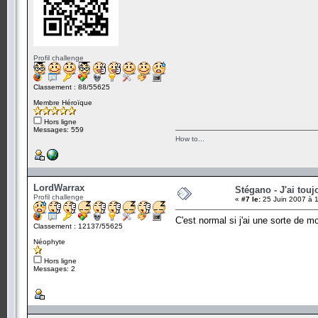
Profil challenge
Classement : 88/55625
Membre Héroïque
Hors ligne
Messages: 559
How to...
LordWarrax
Stégano - J'ai touj
Profil challenge
«
#7 le:
25 Juin 2007 à 
C'est normal si j'ai une sorte de m
Classement : 12137/55625
Néophyte
Hors ligne
Messages: 2