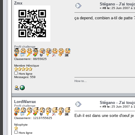
Zmx
Stégano - J'ai touj
«
#8 le:
25 Juin 2007 à 
ça depend, combien a-til de patte ?
Profil challenge
Classement : 88/55625
Membre Héroïque
Hors ligne
Messages: 559
How to...
LordWarrax
Stégano - J'ai touj
Profil challenge
«
#9 le:
25 Juin 2007 à 1
Euh il est dans une sorte d'oeuf je
Classement : 12137/55625
Néophyte
Hors ligne