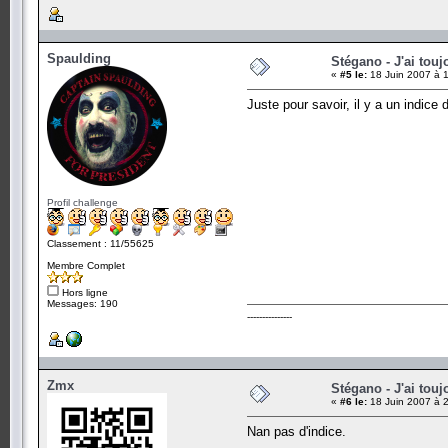
Spaulding
Stégano - J'ai touj
«
#5 le:
18 Juin 2007 à 
Juste pour savoir, il y a un indice d
Profil challenge
Classement : 11/55625
Membre Complet
Hors ligne
Messages: 190
---------------
Zmx
Stégano - J'ai touj
«
#6 le:
18 Juin 2007 à 
Nan pas d'indice.