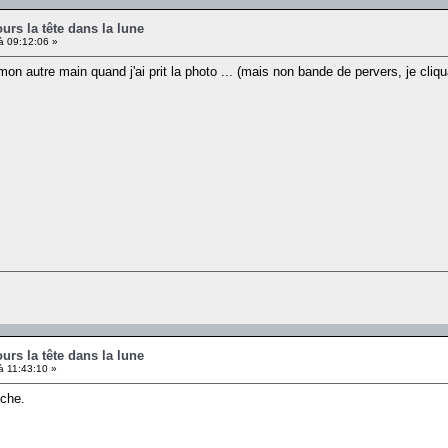
ours la tête dans la lune
à 09:12:06 »
on autre main quand j'ai prit la photo ... (mais non bande de pervers, je cliqu
ours la tête dans la lune
à 11:43:10 »
nche.