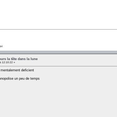
pz
ours la tête dans la lune
à 12:10:22 »
 mentalement deficient
onopolise un peu de temps