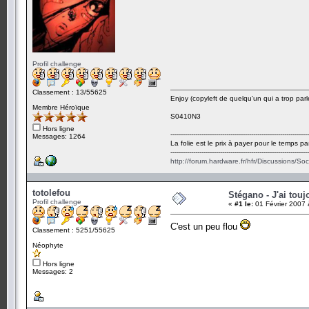
Profil challenge
Classement : 13/55625
Enjoy (copyleft de quelqu'un qui a trop parl
Membre Héroïque
S0410N3
Hors ligne
-------------------------------------------------------------------
Messages: 1264
La folie est le prix à payer pour le temps pa
-------------------------------------------------------------------
http://forum.hardware.fr/hfr/Discussions/So
totolefou
Stégano - J'ai touj
Profil challenge
«
#1 le:
01 Février 2007 
C'est un peu flou
Classement : 5251/55625
Néophyte
Hors ligne
Messages: 2