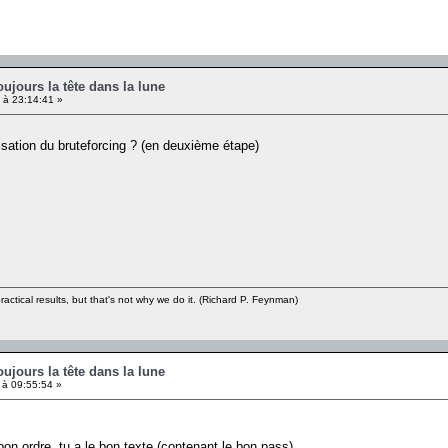
oujours la tête dans la lune
 à 23:14:41 »
ilisation du bruteforcing ? (en deuxième étape)
ractical results, but that's not why we do it. (Richard P. Feynman)
oujours la tête dans la lune
à 09:55:54 »
bon ordre, tu a le bon texte (contenant le bon pass)