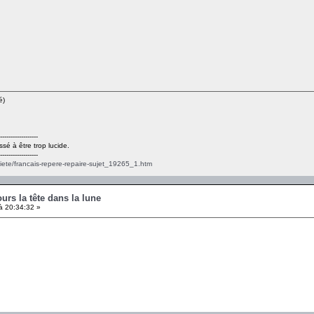
é)
------------------
ssé à être trop lucide.
------------------
ciete/francais-repere-repaire-sujet_19265_1.htm
ours la tête dans la lune
à 20:34:32 »