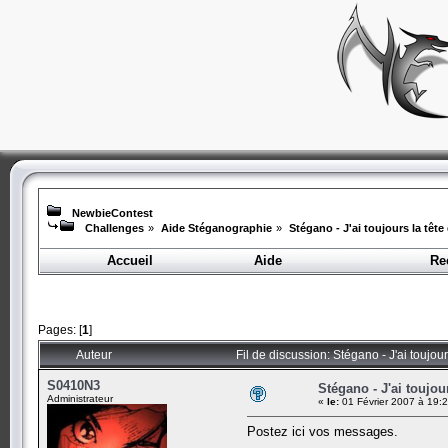
NewbieContest
Challenges
»
Aide Stéganographie
»
Stégano - J'ai toujours la tête
Accueil
Aide
Re
Pages: [
1
]
Auteur
Fil de discussion: Stégano - J'ai toujou
S0410N3
Stégano - J'ai toujou
Administrateur
«
le:
01 Février 2007 à 19:
Postez ici vos messages.