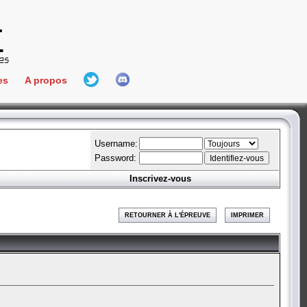
es
A propos
L'équipe
e Connect
Hall Of Fame
Username:
Password:
Inscrivez-vous
aires
ment
RETOURNER À L'ÉPREUVE
IMPRIMER
es
bateur