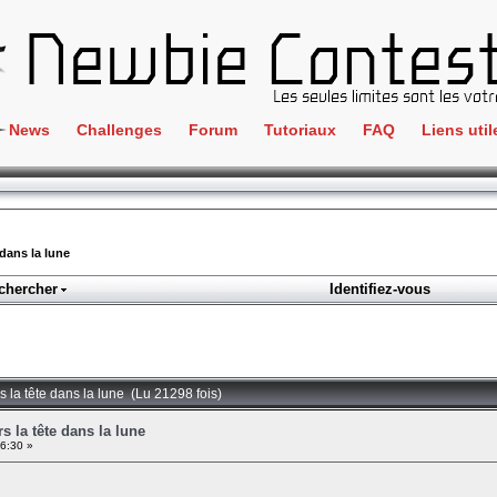
News
Challenges
Forum
Tutoriaux
FAQ
Liens util
Crackme
IRC
ClientSide
Newbi
Cryptographie
Liens
 dans la lune
Forensics
chercher
Identifiez-vous
Parten
Hacking
Régle
Logique
Goodi
Programmation
rs la tête dans la lune (Lu 21298 fois)
L'incu
Stéganographie
rs la tête dans la lune
26:30 »
Wargame
Tous les challenges