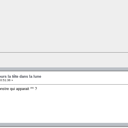
ours la tête dans la lune
10:51:36 »
onstre qui apparait ^^ ?