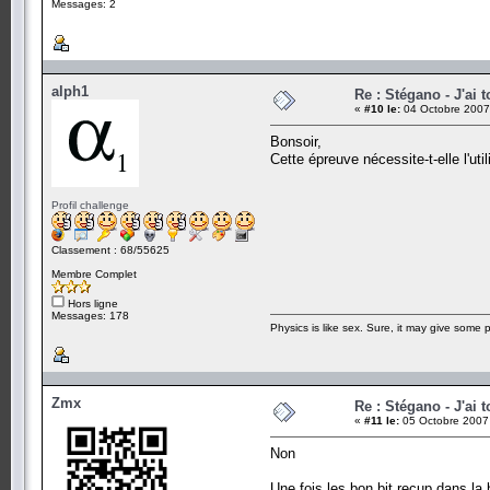
Messages: 2
alph1
Re : Stégano - J'ai t
«
#10 le:
04 Octobre 2007
Bonsoir,
Cette épreuve nécessite-t-elle l'ut
Profil challenge
Classement : 68/55625
Membre Complet
Hors ligne
Messages: 178
Physics is like sex. Sure, it may give some p
Zmx
Re : Stégano - J'ai t
«
#11 le:
05 Octobre 2007 
Non
Une fois les bon bit recup dans la 