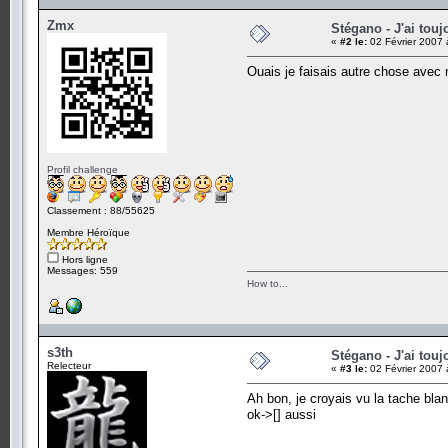
Zmx
Stégano - J'ai touj
«
#2 le:
02 Février 2007 
Ouais je faisais autre chose avec m
Profil challenge
Classement : 88/55625
Membre Héroïque
Hors ligne
Messages: 559
How to...
s3th
Stégano - J'ai touj
Relecteur
«
#3 le:
02 Février 2007 
Ah bon, je croyais vu la tache bla
ok->[] aussi