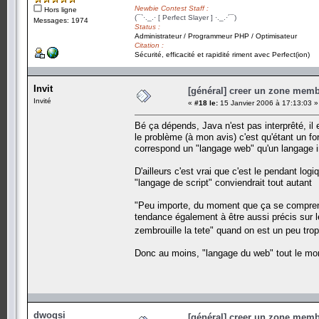
Newbie Contest Staff :
Hors ligne
(¯`·._.· [ Perfect Slayer ] ·._.·´¯)
Messages: 1974
Status :
Administrateur / Programmeur PHP / Optimisateur
Citation :
Sécurité, efficacité et rapidité riment avec Perfect(ion)
Invit
[général] creer un zone memb
Invité
«
#18 le:
15 Janvier 2006 à 17:13:03 »
Bé ça dépends, Java n'est pas interprêté, il
le problème (à mon avis) c'est qu'étant un f
correspond un "langage web" qu'un langage i
D'ailleurs c'est vrai que c'est le pendant lo
"langage de script" conviendrait tout autant
"Peu importe, du moment que ça se comprend",
tendance également à être aussi précis sur l
zembrouille la tete" quand on est un peu tro
Donc au moins, "langage du web" tout le mo
dwogsi
[général] creer un zone memb