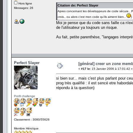
Hors ligne
Citation de: Perfect Slayer
Messages: 26
Apres concernant les développeurs de code sécure.. Per
crois.. ou alors c'est mon code qu'ils aiment bien..
)
Moi je pense que du code sans faille ca n'ex
de l'utilisateur ya toujours un risque.
Au fait, petite parenthése, "langages interpr
Perfect Slayer
[général] creer un zone memb
«
#17 le:
15 Janvier 2006 à 17:01:42 »
si bien sur... mais c'est plus parlant pour c
prog très qualifié : il est sencé etre haborda
répondu à ta question)
Profil challenge
Classement : 3080/55626
Membre Héroïque