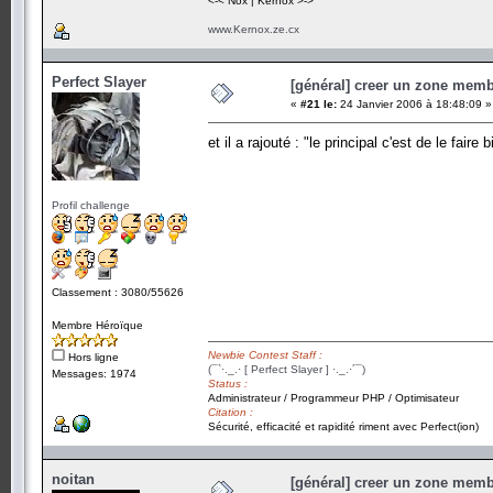
<-< Nox | Kernox >->
www.Kernox.ze.cx
Perfect Slayer
[général] creer un zone memb
«
#21 le:
24 Janvier 2006 à 18:48:09 »
et il a rajouté : "le principal c'est de le faire 
Profil challenge
Classement : 3080/55626
Membre Héroïque
Newbie Contest Staff :
Hors ligne
(¯`·._.· [ Perfect Slayer ] ·._.·´¯)
Messages: 1974
Status :
Administrateur / Programmeur PHP / Optimisateur
Citation :
Sécurité, efficacité et rapidité riment avec Perfect(ion)
noitan
[général] creer un zone memb