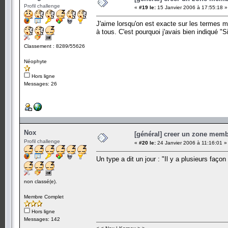
Profil challenge
«
#19 le:
15 Janvier 2006 à 17:55:18 »
J'aime lorsqu'on est exacte sur les termes m
à tous. C'est pourquoi j'avais bien indiqué "
Classement : 8289/55626
Néophyte
Hors ligne
Messages: 26
Nox
[général] creer un zone memb
Profil challenge
«
#20 le:
24 Janvier 2006 à 11:16:01 »
Un type a dit un jour : "Il y a plusieurs façon 
non classé(e).
Membre Complet
Hors ligne
Messages: 142