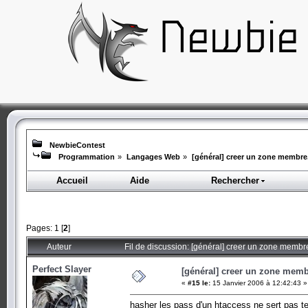
NewbieContest
Programmation
»
Langages Web
»
[général] creer un zone membre
Accueil
Aide
Rechercher
Pages:
1
[
2
]
Auteur
Fil de discussion: [général] creer un zone membr
Perfect Slayer
[général] creer un zone memb
«
#15 le:
15 Janvier 2006 à 12:42:43 »
hasher les pass d'un htaccess ne sert pas te