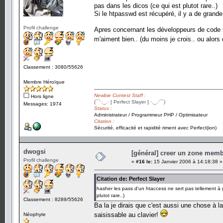
pas dans les dicos (ce qui est plutot rare..)
Si le htpasswd est récupéré, il y a de grande
Profil challenge
Apres concernant les développeurs de code sé
m'aiment bien.. (du moins je crois.. ou alors
Classement : 3080/55626
Membre Héroïque
Newbie Contest Staff :
Hors ligne
(¯`·._.· [ Perfect Slayer ] ·._.·´¯)
Messages: 1974
Status :
Administrateur / Programmeur PHP / Optimisateur
Citation :
Sécurité, efficacité et rapidité riment avec Perfect(ion)
dwogsi
[général] creer un zone memb
Profil challenge
«
#16 le:
15 Janvier 2006 à 14:18:38 »
Citation de: Perfect Slayer
hasher les pass d'un htaccess ne sert pas tellement à g
plutot rare..)
Classement : 8289/55626
Ba la je dirais que c'est aussi une chose à la
saisissable au clavier!
Néophyte